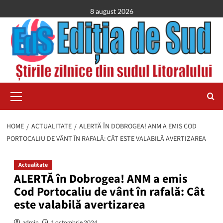
Skip
8 august 2026
to
content
Primary
Menu
HOME
ACTUALITATE
ALERTĂ ÎN DOBROGEA! ANM A EMIS COD
PORTOCALIU DE VÂNT ÎN RAFALĂ: CÂT ESTE VALABILĂ AVERTIZAREA
Actualitate
ALERTĂ în Dobrogea! ANM a emis
Cod Portocaliu de vânt în rafală: Cât
este valabilă avertizarea
admin
1 octombrie 2024