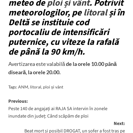
meteo de
ploi și vânt
. Potrivit
meteorologilor, pe
litoral
și în
Deltă se instituie cod
portocaliu de intensificări
puternice, cu viteze la rafală
de până la 90 km/h.
Avertizarea este valabilă
de la orele 10.00 până
diseară, la orele 20.00.
Tags:
ANM
,
litoral
,
ploi și vânt
Post
Previous:
Peste 140 de angajați ai RAJA SA intervin în zonele
navigation
inundate din județ: Când scăpăm de ploi
Next:
Beat mort și posibil DROGAT, un șofer a fost tras pe