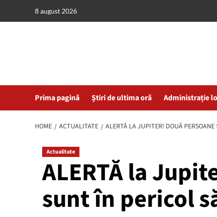
Skip
8 august 2026
to
content
Prima pagină
Știri de ultima oră
Administrație l
HOME
ACTUALITATE
ALERTĂ LA JUPITER! DOUĂ PERSOANE S
Actualitate
ALERTĂ la Jupit
sunt în pericol s