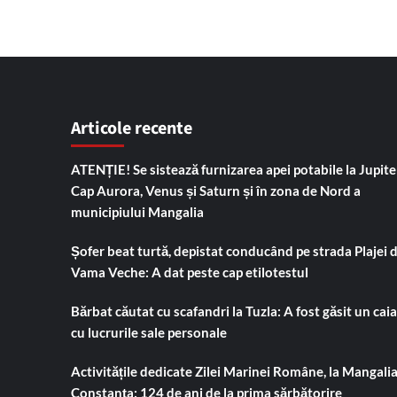
Articole recente
ATENȚIE! Se sistează furnizarea apei potabile la Jupiter
Cap Aurora, Venus și Saturn și în zona de Nord a
municipiului Mangalia
Șofer beat turtă, depistat conducând pe strada Plajei 
Vama Veche: A dat peste cap etilotestul
Bărbat căutat cu scafandri la Tuzla: A fost găsit un cai
cu lucrurile sale personale
Activitățile dedicate Zilei Marinei Române, la Mangalia
Constanța: 124 de ani de la prima sărbătorire