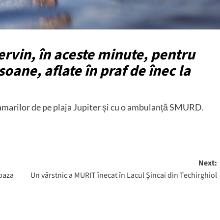
ervin, în aceste minute, pentru
oane, aflate în praf de înec la
vamarilor de pe plaja Jupiter și cu o ambulanță SMURD.
Next:
 baza
Un vârstnic a MURIT înecat în Lacul Șincai din Techirghiol