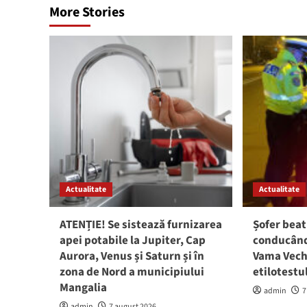
More Stories
Actualitate
Actualitate
ATENȚIE! Se sistează furnizarea
Șofer beat
apei potabile la Jupiter, Cap
conducând 
Aurora, Venus și Saturn și în
Vama Vech
zona de Nord a municipiului
etilotestu
Mangalia
admin
7
admin
7 august 2026