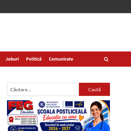
Joburi
Politică
Comunicate
Caută
după: