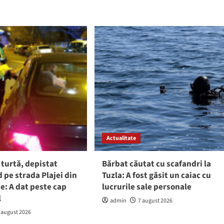
Actualitate
 turtă, depistat
Bărbat căutat cu scafandri la
pe strada Plajei din
Tuzla: A fost găsit un caiac cu
e: A dat peste cap
lucrurile sale personale
l
admin
7 august 2026
 august 2026