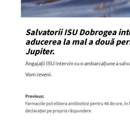
Salvatorii ISU Dobrogea int
aducerea la mal a două pers
Jupiter.
Angajații ISU intervin cu o ambarcațiune a sal
Vom reveni.
Post
Previous:
Farmaciile pot elibera antibiotice pentru 48 de ore, în
navigation
declarației pe propria răspundere