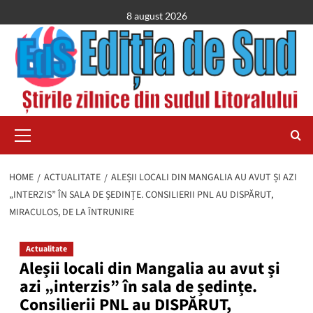
Skip
8 august 2026
to
content
Primary
Menu
HOME
ACTUALITATE
ALEȘII LOCALI DIN MANGALIA AU AVUT ȘI AZI
„INTERZIS” ÎN SALA DE ȘEDINȚE. CONSILIERII PNL AU DISPĂRUT,
MIRACULOS, DE LA ÎNTRUNIRE
Actualitate
Aleșii locali din Mangalia au avut și
azi „interzis” în sala de ședințe.
Consilierii PNL au DISPĂRUT,