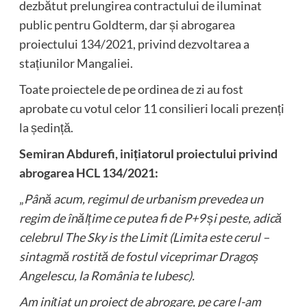
dezbătut prelungirea contractului de iluminat
public pentru Goldterm, dar și abrogarea
proiectului 134/2021, privind dezvoltarea a
stațiunilor Mangaliei.
Toate proiectele de pe ordinea de zi au fost
aprobate cu votul celor 11 consilieri locali prezenți
la ședință.
Semiran Abdurefi, inițiatorul proiectului privind
abrogarea HCL 134/2021:
„
Până acum, regimul de urbanism prevedea un
regim de înălțime ce putea fi de P+9 și peste, adică
celebrul The Sky is the Limit (Limita este cerul –
sintagmă rostită de fostul viceprimar Dragoș
Angelescu, la România te Iubesc).
Am inițiat un proiect de abrogare, pe care l-am