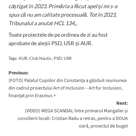
câștigat în 2023. Primăria a făcut apel și mi s-a
spus că nu am calitate procesuală. Tot în 2023,
Tribunalul a anulat HCL 134
„.
Toate proiectele de pe ordinea de zi au fost
aprobate de aleșii PSD, USR și AUR.
Tags:
AUR
,
Club Nautic
,
PSD
,
USR
Post
Previous:
(FOTO) Palatul Copiilor din Constanța a găzduit reuniunea
navigation
din cadrul proiectului Art of Inclusion – Art for Inclusion,
finanțat prin Erasmus +
Next:
(VIDEO) MEGA SCANDAL între primarul Mangaliei și
consilierii locali: Cristian Radu a retras, pentru a DOUA
oară, proiectul de buget