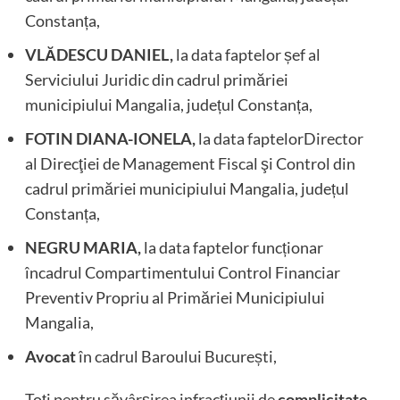
Constanța,
VLĂDESCU DANIEL,
la data faptelor șef al
Serviciului Juridic din cadrul primăriei
municipiului Mangalia, județul Constanța,
FOTIN DIANA-IONELA,
la data faptelorDirector
al Direcţiei de Management Fiscal şi Control din
cadrul primăriei municipiului Mangalia, județul
Constanța,
NEGRU MARIA,
la data faptelor funcționar
încadrul Compartimentului Control Financiar
Preventiv Propriu al Primăriei Municipiului
Mangalia,
Avocat
în cadrul Baroului București,
Toți pentru săvârșirea infracțiunii de
complicitate