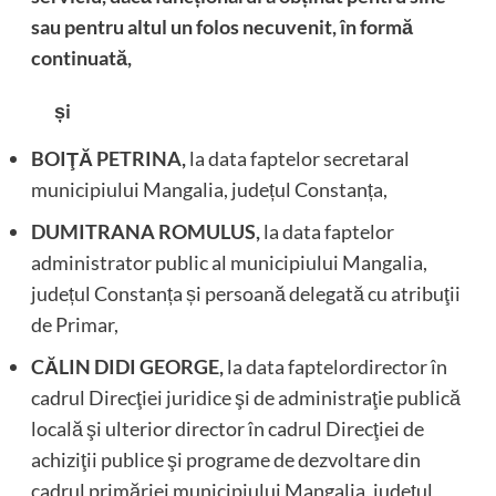
sau pentru altul un folos necuvenit, în formă
continuată,
și
BOIŢĂ PETRINA,
la data faptelor secretaral
municipiului Mangalia, județul Constanța,
DUMITRANA ROMULUS,
la data faptelor
administrator public al municipiului Mangalia,
județul Constanța și persoană delegată cu atribuţii
de Primar,
CĂLIN DIDI GEORGE,
la data faptelordirector în
cadrul Direcţiei juridice şi de administraţie publică
locală şi ulterior director în cadrul Direcţiei de
achiziţii publice şi programe de dezvoltare din
cadrul primăriei municipiului Mangalia, județul