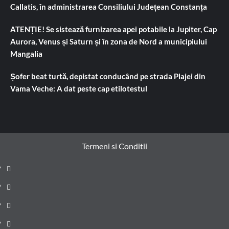
Callatis, în administrarea Consiliului Județean Constanța
ATENȚIE! Se sistează furnizarea apei potabile la Jupiter, Cap
Aurora, Venus și Saturn și în zona de Nord a municipiului
Mangalia
Șofer beat turtă, depistat conducând pe strada Plajei din
Vama Veche: A dat peste cap etilotestul
Termeni si Conditii
Prima
pagină
Știri
de
Administrație
ultima
locală
Actualitate