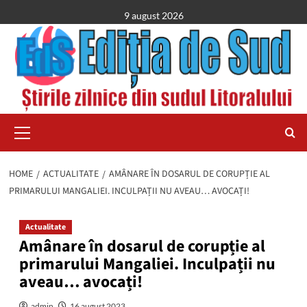
Skip
9 august 2026
to
content
Primary
Menu
HOME
ACTUALITATE
AMÂNARE ÎN DOSARUL DE CORUPȚIE AL
PRIMARULUI MANGALIEI. INCULPAȚII NU AVEAU… AVOCAȚI!
Actualitate
Amânare în dosarul de corupție al
primarului Mangaliei. Inculpații nu
aveau… avocați!
admin
16 august 2023