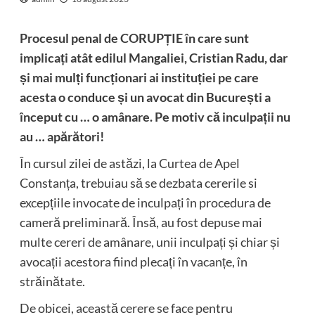
Procesul penal de CORUPȚIE în care sunt
implicați atât edilul Mangaliei, Cristian Radu, dar
și mai mulți funcționari ai instituției pe care
acesta o conduce și un avocat din București a
început cu … o amânare. Pe motiv că inculpații nu
au … apărători!
În cursul zilei de astăzi, la Curtea de Apel
Constanța, trebuiau să se dezbata cererile si
excepțiile invocate de inculpați în procedura de
cameră preliminară. Însă, au fost depuse mai
multe cereri de amânare, unii inculpați și chiar și
avocații acestora fiind plecați în vacanțe, în
străinătate.
De obicei, această cerere se face pentru