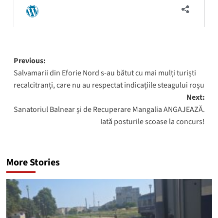
Post
Previous:
Salvamarii din Eforie Nord s-au bătut cu mai mulți turiști
navigation
recalcitranți, care nu au respectat indicațiile steagului roșu
Next:
Sanatoriul Balnear şi de Recuperare Mangalia ANGAJEAZĂ.
Iată posturile scoase la concurs!
More Stories