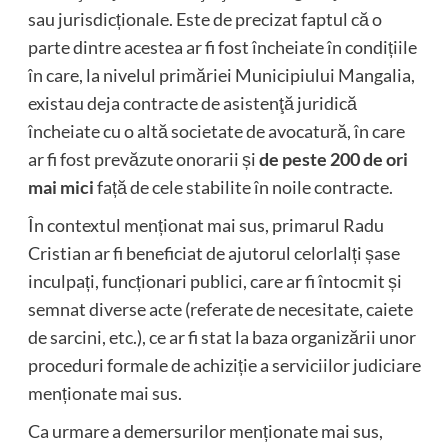
sau jurisdicționale. Este de precizat faptul că o
parte dintre acestea ar fi fost încheiate în condițiile
în care, la nivelul primăriei Municipiului Mangalia,
existau deja contracte de asistenţă juridică
încheiate cu o altă societate de avocatură, în care
ar fi fost prevăzute onorarii și
de peste 200 de ori
mai mici
față de cele stabilite în noile contracte.
În contextul menționat mai sus, primarul Radu
Cristian ar fi beneficiat de ajutorul celorlalți șase
inculpați, funcționari publici, care ar fi întocmit și
semnat diverse acte (referate de necesitate, caiete
de sarcini, etc.), ce ar fi stat la baza organizării unor
proceduri formale de achiziție a serviciilor judiciare
menționate mai sus.
Ca urmare a demersurilor menționate mai sus,