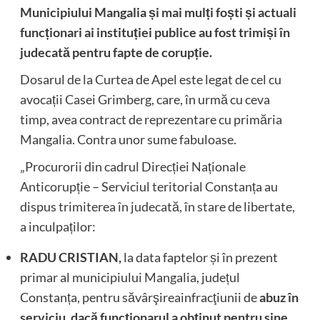
Municipiului Mangalia și mai mulți foști și actuali
funcționari ai instituției publice au fost trimiși în
judecată pentru fapte de corupție.
Dosarul de la Curtea de Apel este legat de cel cu
avocații Casei Grimberg, care, în urmă cu ceva
timp, avea contract de reprezentare cu primăria
Mangalia. Contra unor sume fabuloase.
„Procurorii din cadrul Direcției Naționale
Anticorupție – Serviciul teritorial Constanța au
dispus trimiterea în judecată, în stare de libertate,
a inculpaților:
RADU CRISTIAN,
la data faptelor și în prezent
primar al municipiului Mangalia, județul
Constanța, pentru săvârşireainfracţiunii de
abuz în
serviciu, dacă funcționarul a obținut pentru sine