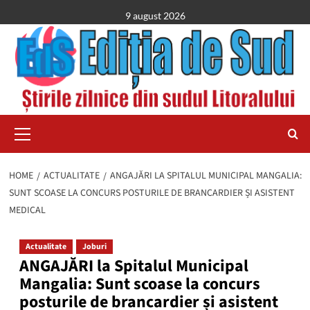
Skip
9 august 2026
to
content
Primary
Menu
HOME
ACTUALITATE
ANGAJĂRI LA SPITALUL MUNICIPAL MANGALIA:
SUNT SCOASE LA CONCURS POSTURILE DE BRANCARDIER ȘI ASISTENT
MEDICAL
Actualitate
Joburi
ANGAJĂRI la Spitalul Municipal
Mangalia: Sunt scoase la concurs
posturile de brancardier și asistent