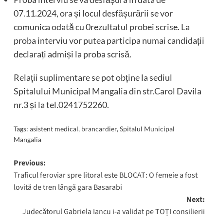
07.11.2024, ora și locul desfășurării se vor
comunica odată cu 0rezultatul probei scrise. La
proba interviu vor putea participa numai candidații
declarați admiși la proba scrisă.
Relații suplimentare se pot obține la sediul
Spitalului Municipal Mangalia din str.Carol Davila
nr.3 și la tel.0241752260.
Tags:
asistent medical
,
brancardier
,
Spitalul Municipal
Mangalia
Post
Previous:
Traficul feroviar spre litoral este BLOCAT: O femeie a fost
navigation
lovită de tren lângă gara Basarabi
Next:
Judecătorul Gabriela Iancu i-a validat pe TOȚI consilierii