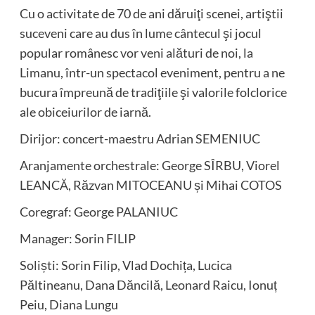
Cu o activitate de 70 de ani dăruiţi scenei, artiştii
suceveni care au dus în lume cântecul şi jocul
popular românesc vor veni alături de noi, la
Limanu, într-un spectacol eveniment, pentru a ne
bucura împreună de tradiţiile şi valorile folclorice
ale obiceiurilor de iarnă.
Dirijor: concert-maestru Adrian SEMENIUC
Aranjamente orchestrale: George SÎRBU, Viorel
LEANCĂ, Răzvan MITOCEANU și Mihai COTOS
Coregraf: George PALANIUC
Manager: Sorin FILIP
Soliști: Sorin Filip, Vlad Dochița, Lucica
Păltineanu, Dana Dăncilă, Leonard Raicu, Ionuț
Peiu, Diana Lungu