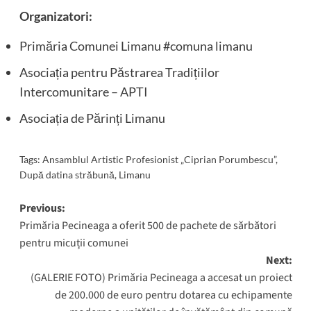
Organizatori:
Primăria Comunei Limanu #comuna limanu
Asociația pentru Păstrarea Tradițiilor
Intercomunitare – APTI
Asociația de Părinți Limanu
Tags:
Ansamblul Artistic Profesionist „Ciprian Porumbescu”
,
După datina străbună
,
Limanu
Post
Previous:
Primăria Pecineaga a oferit 500 de pachete de sărbători
navigation
pentru micuții comunei
Next:
(GALERIE FOTO) Primăria Pecineaga a accesat un proiect
de 200.000 de euro pentru dotarea cu echipamente