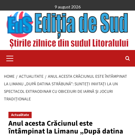
Skip
9 august 2026
to
content
Primary
Menu
HOME
ACTUALITATE
ANUL ACESTA CRĂCIUNUL ESTE ÎNTÂMPINAT
LA LIMANU „DUPĂ DATINA STRĂBUNĂ”: SUNTEȚI INVITAȚI LA UN
SPECTACOL EXTRAODINAR CU OBICEIURI DE IARNĂ ȘI JOCURI
TRADIȚIONALE
Actualitate
Anul acesta Crăciunul este
întâmpinat la Limanu „După datina