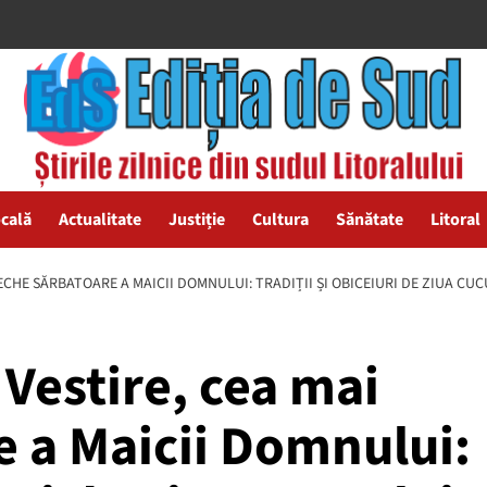
ocală
Actualitate
Justiție
Cultura
Sănătate
Litoral
VECHE SĂRBATOARE A MAICII DOMNULUI: TRADIȚII ȘI OBICEIURI DE ZIUA CU
 Vestire, cea mai
e a Maicii Domnului: