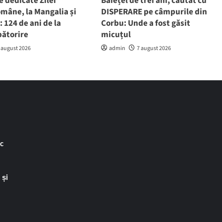
e dedicate Zilei
Băiețel de trei ani, căutat cu
mâne, la Mangalia și
DISPERARE pe câmpurile din
 124 de ani de la
Corbu: Unde a fost găsit
bătorire
micuțul
 august 2026
admin
7 august 2026
ac
 și