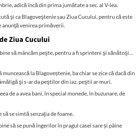
brie, adică încă din prima jumătate a sec. al V-lea.
ută şi ca Blagoveştenie sau Ziua Cucului, pentru că este
re anunţă venirea primăverii.
i de Ziua Cucului
 bine să mâncăm peşte, pentru a fi sprinteni şi sănătoşi…
ă muncească la Blagoveștenie, ba chiar se zice că dacă din
ligă şi s-ar da peştilor din iaz, peştii ar muri.
ceea de a avea bani, în special monede, în buzunare, de
e să se simtă senzaţia de foame.
ine să se pună îngerilor în pragul casei sare și pâine