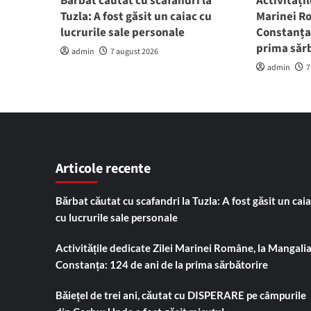
Bărbat căutat cu scafandri la
Activitățil
Tuzla: A fost găsit un caiac cu
Marinei Ro
lucrurile sale personale
Constanța:
prima săr
admin
7 august 2026
admin
7
Articole recente
Bărbat căutat cu scafandri la Tuzla: A fost găsit un cai
cu lucrurile sale personale
Activitățile dedicate Zilei Marinei Române, la Mangalia
Constanța: 124 de ani de la prima sărbătorire
Băiețel de trei ani, căutat cu DISPERARE pe câmpurile