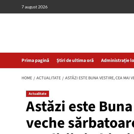
Skip
7 august 2026
to
content
Prima pagină
Știri de ultima oră
Administrație l
HOME
ACTUALITATE
ASTĂZI ESTE BUNA VESTIRE, CEA MAI 
Actualitate
Astăzi este Buna
veche sărbatoar