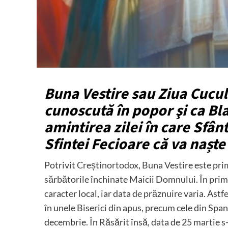
Buna Vestire sau Ziua Cucul
cunoscută în popor şi ca Bla
amintirea zilei în care Sfân
Sfintei Fecioare că va nașt
Potrivit
Creștinortodox
, Buna Vestire este pr
sărbătorile închinate Maicii Domnului. În prim
caracter local, iar data de prăznuire varia. Astf
în unele Biserici din apus, precum cele din Span
decembrie. În Răsărit însă, data de 25 martie 