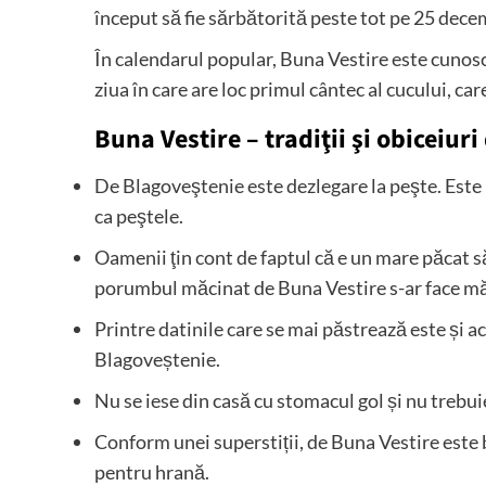
început să fie sărbătorită peste tot pe 25 decem
În calendarul popular, Buna Vestire este cunosc
ziua în care are loc primul cântec al cucului, ca
Buna Vestire – tradiţii şi obiceiur
De Blagoveştenie este dezlegare la peşte. Este
ca peştele.
Oamenii ţin cont de faptul că e un mare păcat s
porumbul măcinat de Buna Vestire s-ar face mămă
Printre datinile care se mai păstrează este și a
Blagoveștenie.
Nu se iese din casă cu stomacul gol și nu trebui
Conform unei superstiții, de Buna Vestire este b
pentru hrană.