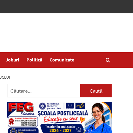
Joburi
Politică
Comunicate
CUCLUI
Caută
după: