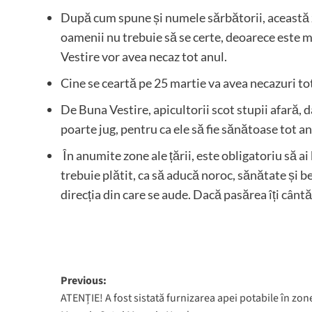
După cum spune și numele sărbătorii, această z
oamenii nu trebuie să se certe, deoarece este m
Vestire vor avea necaz tot anul.
Cine se ceartă pe 25 martie va avea necazuri tot
De Buna Vestire, apicultorii scot stupii afară, dar
poarte jug, pentru ca ele să fie sănătoase tot an
În anumite zone ale țării, este obligatoriu să ai
trebuie plătit, ca să aducă noroc, sănătate și b
direcția din care se aude. Dacă pasărea îți cântă
Post
Previous:
ATENȚIE! A fost sistată furnizarea apei potabile în zon
navigation