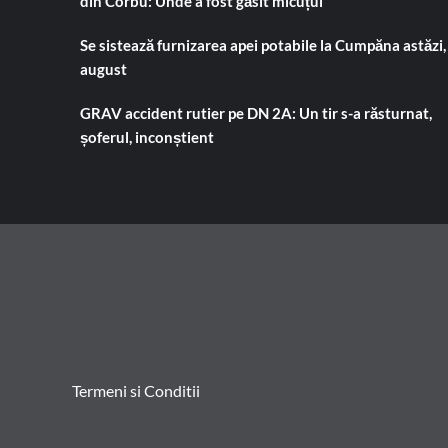
din Corbu: Unde a fost găsit micuțul
Se sistează furnizarea apei potabile la Cumpăna astăzi,
august
GRAV accident rutier pe DN 2A: Un tir s-a răsturnat,
șoferul, inconștient
Termeni si Conditii