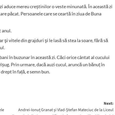
i aduce mereu creștinilor o veste minunată. În această zi
are păcat. Persoanele care se ceartă în ziua de Buna
 anul.
 şi vitele din grajduri şi le lasă să stea la soare, fără să
ul.
 bani în buzunar în această zi. Căci orice cântat al cucului
elșug. Prin urmare, dacă auzi cucul, aruncă un bănuț în
 drept în față, e semn bun.
Next:
ele
Andrei-Ionuț Granat și Vlad-Ștefan Mateciuc de la Liceul