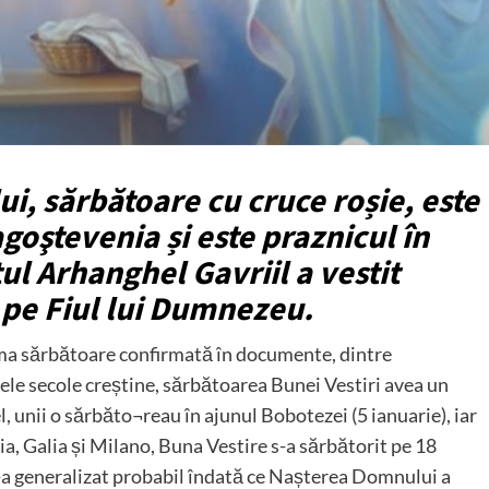
ui, sărbătoare cu cruce roșie, este
goştevenia și este praznicul în
tul Arhanghel Gavriil a vestit
e pe Fiul lui Dumnezeu.
ima sărbătoare confirmată în documente, dintre
ele secole creștine, sărbătoarea Bunei Vestiri avea un
el, unii o sărbăto¬reau în ajunul Bobotezei (5 ianuarie), iar
ia, Galia și Milano, Buna Vestire s-a sărbătorit pe 18
s-a generalizat probabil îndată ce Nașterea Domnului a