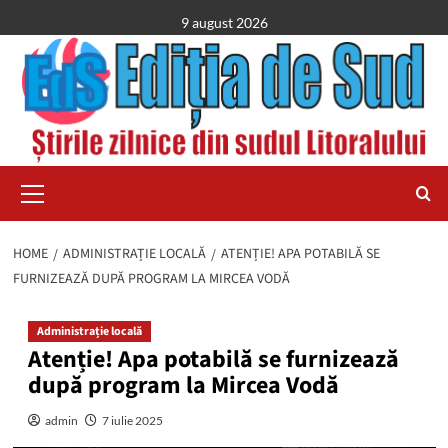
Skip
9 august 2026
to
content
Primary
Menu
HOME
ADMINISTRAȚIE LOCALĂ
ATENȚIE! APA POTABILĂ SE
FURNIZEAZĂ DUPĂ PROGRAM LA MIRCEA VODĂ
Administrație locală
Atenție! Apa potabilă se furnizează
după program la Mircea Vodă
admin
7 iulie 2025