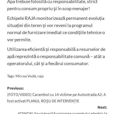
Apa trebuie folosită cu responsabilitate, strict
pentru consum propriu şi în scop menajer!
Echipele RAJA monitorizează permanent evoluția
situației din teren și vor reveni la programul
normal de furnizare imediat ce condițiile tehnice o
vor permite.
Utilizarea eficientă și responsabilă a resurselor de
apă reprezintă o responsabilitate comună – atât a
operatorului, cât și a fiecărui consumator.
Tags:
Mircea Vodă
,
raja
Post
Previous:
(FOTO/VIDEO) Carambol cu 14 victime pe Autostrada A2: A
navigation
fost activat PLANUL ROȘU DE INTERVENȚIE
Next:
ATENȚIE! Se sistează furnizarea curentului electric la