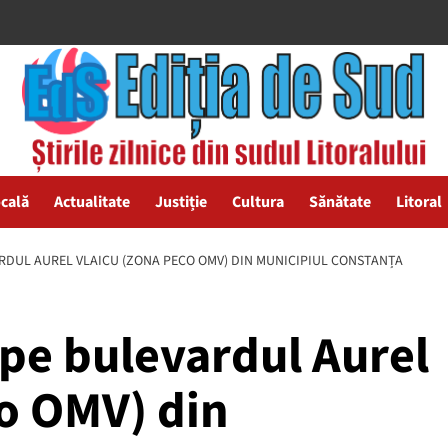
ocală
Actualitate
Justiție
Cultura
Sănătate
Litoral
ARDUL AUREL VLAICU (ZONA PECO OMV) DIN MUNICIPIUL CONSTANȚA
 pe bulevardul Aurel
co OMV) din