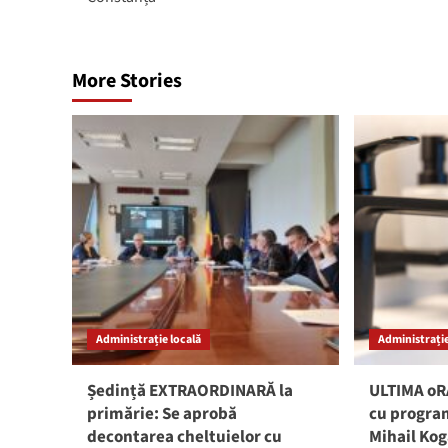
More Stories
Administrație locală
Administrație
Ședință EXTRAORDINARĂ la
ULTIMA oRĂ
primărie: Se aprobă
cu program
decontarea cheltuielor cu
Mihail Ko