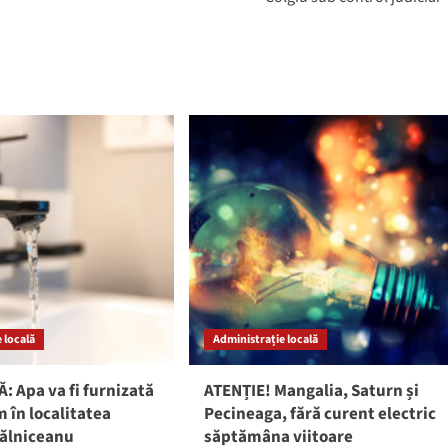
 locală
Administrație locală
: Apa va fi furnizată
ATENȚIE! Mangalia, Saturn și
 în localitatea
Pecineaga, fără curent electric
gălniceanu
săptămâna viitoare