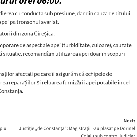
urul orei 06:00.
edierea cu conducta sub presiune, dar din cauza debitului
apei pe tronsonul avariat.
torii din zona Cireșica.
mporare de aspect ale apei (turbiditate, culoare), cauzate
ă situație, recomandăm utilizarea apei doar în scopuri
ților afectați pe care îi asigurăm că echipele de
rea reparațiilor și reluarea furnizării apei potabile în cel
Constanța.
Next:
piul
Justiție „de Constanța”: Magistrații l-au plasat pe Dorinel
Colgiu sub control judiciar