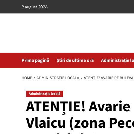
Skip
9 august 2026
to
content
Prima pagină
Știri de ultima oră
Administrație l
HOME
ADMINISTRAȚIE LOCALĂ
ATENȚIE! AVARIE PE BULEV
Administrație locală
ATENȚIE! Avarie
Vlaicu (zona Pe