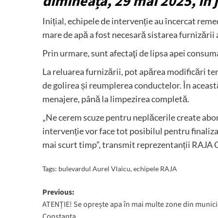
dimineață, 29 mai 2025, în j
Inițial, echipele de intervenție au încercat rem
mare de apă a fost necesară sistarea furnizării 
Prin urmare, sunt afectaţi de lipsa apei consuma
La reluarea furnizării, pot apărea modificări te
de golirea și reumplerea conductelor. În aceast
menajere, până la limpezirea completă.
„Ne cerem scuze pentru neplăcerile create abona
intervenție vor face tot posibilul pentru finaliza
mai scurt timp”, transmit reprezentanții RAJA 
Tags:
bulevardul Aurel Vlaicu
,
echipele RAJA
Post
Previous:
ATENȚIE! Se oprește apa în mai multe zone din munici
navigation
Constanța