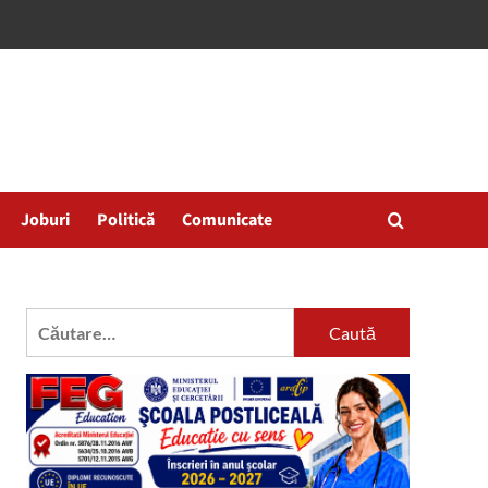
Joburi
Politică
Comunicate
Caută
după: