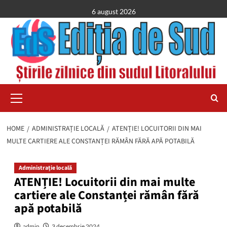
Skip
6 august 2026
to
content
Primary
Menu
HOME
ADMINISTRAȚIE LOCALĂ
ATENȚIE! LOCUITORII DIN MAI
MULTE CARTIERE ALE CONSTANȚEI RĂMÂN FĂRĂ APĂ POTABILĂ
Administrație locală
ATENȚIE! Locuitorii din mai multe
cartiere ale Constanței rămân fără
apă potabilă
admin
3 decembrie 2024