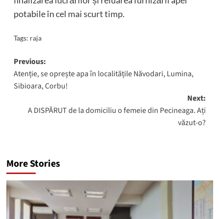
potabile în cel mai scurt timp.
Tags:
raja
Post
Previous:
Atenție, se oprește apa în localitățile Năvodari, Lumina,
navigation
Sibioara, Corbu!
Next:
A DISPĂRUT de la domiciliu o femeie din Pecineaga. Ați
văzut-o?
More Stories