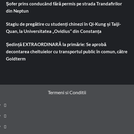
Șofer prins conducând fără permis pe strada Trandafirilor
din Neptun
Stagiu de pregătire cu studenți chinezi în Qi-Kung și Taiji-
Quan, la Universitatea „Ovidius” din Constanța
Ședință EXTRAORDINARĂ la primărie: Se aprobă
decontarea cheltuielor cu transportul public în comun, către
Goldterm
Termeni si Conditii
Prima
pagină
Știri
de
Administrație