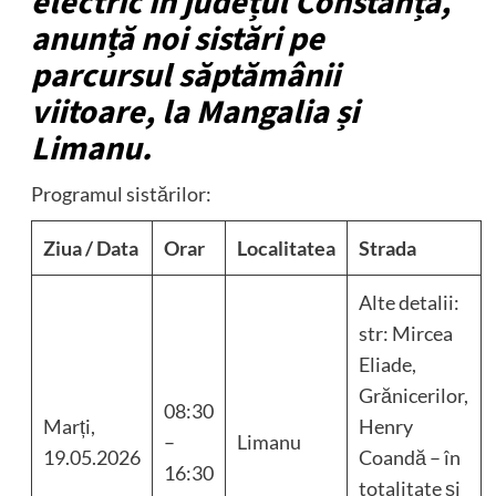
electric în județul Constanța,
anunță noi sistări pe
parcursul săptămânii
viitoare, la Mangalia și
Limanu.
Programul sistărilor:
Ziua / Data
Orar
Localitatea
Strada
Alte detalii:
str: Mircea
Eliade,
Grănicerilor,
08:30
Marți,
Henry
–
Limanu
19.05.2026
Coandă – în
16:30
totalitate și