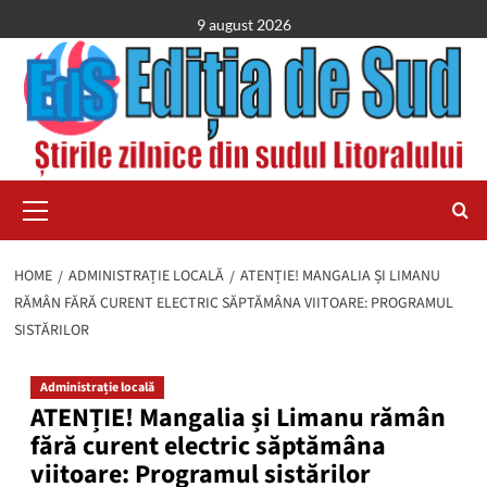
Skip
9 august 2026
to
content
Primary
Menu
HOME
ADMINISTRAȚIE LOCALĂ
ATENȚIE! MANGALIA ȘI LIMANU
RĂMÂN FĂRĂ CURENT ELECTRIC SĂPTĂMÂNA VIITOARE: PROGRAMUL
SISTĂRILOR
Administrație locală
ATENȚIE! Mangalia și Limanu rămân
fără curent electric săptămâna
viitoare: Programul sistărilor