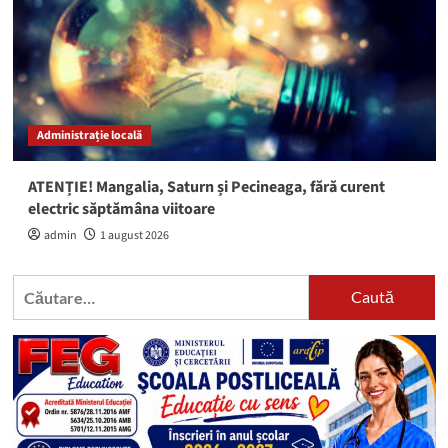
Administrație locală
ATENȚIE! Mangalia, Saturn și Pecineaga, fără curent
electric săptămâna viitoare
admin
1 august 2026
Caută
după: