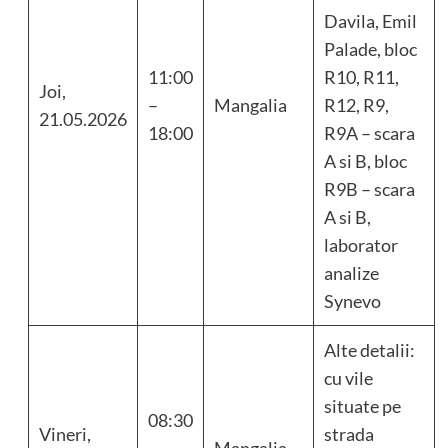
Davila, Emil
Palade, bloc
11:00
R10, R11,
Joi,
–
Mangalia
R12, R9,
21.05.2026
18:00
R9A – scara
A si B, bloc
R9B – scara
A si B,
laborator
analize
Synevo
Alte detalii:
cu vile
situate pe
08:30
Vineri,
strada
–
Mangalia