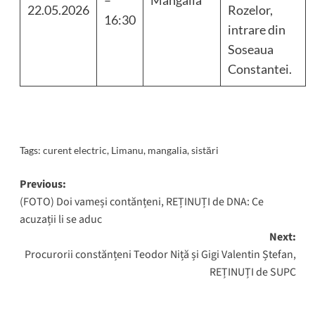
22.05.2026
Rozelor,
16:30
intrare din
Soseaua
Constantei.
Tags:
curent electric
,
Limanu
,
mangalia
,
sistări
Post
Previous:
(FOTO) Doi vameși contănțeni, REȚINUȚI de DNA: Ce
navigation
acuzații li se aduc
Next:
Procurorii constănțeni Teodor Niță și Gigi Valentin Ștefan,
REȚINUȚI de SUPC