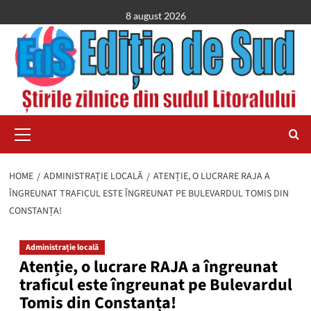
Skip
8 august 2026
to
content
Primary
Menu
HOME
ADMINISTRAȚIE LOCALĂ
ATENȚIE, O LUCRARE RAJA A
ÎNGREUNAT TRAFICUL ESTE ÎNGREUNAT PE BULEVARDUL TOMIS DIN
CONSTANȚA!
Administrație locală
Atenție, o lucrare RAJA a îngreunat
traficul este îngreunat pe Bulevardul
Tomis din Constanța!