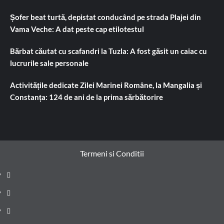
Șofer beat turtă, depistat conducând pe strada Plajei din
Vama Veche: A dat peste cap etilotestul
Bărbat căutat cu scafandri la Tuzla: A fost găsit un caiac cu
lucrurile sale personale
Activitățile dedicate Zilei Marinei Române, la Mangalia și
Constanța: 124 de ani de la prima sărbătorire
Termeni si Conditii
Prima
pagină
Știri
de
Administrație