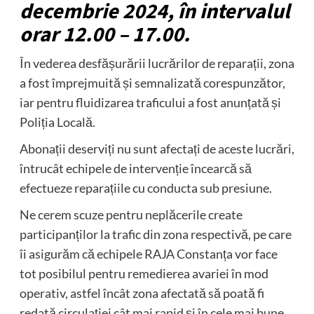
decembrie 2024, în intervalul
orar 12.00 – 17.00.
În vederea desfășurării lucrărilor de reparații, zona
a fost împrejmuită și semnalizată corespunzător,
iar pentru fluidizarea traficului a fost anunțată și
Poliția Locală.
Abonații deserviți nu sunt afectați de aceste lucrări,
întrucât echipele de intervenție încearcă să
efectueze reparațiile cu conducta sub presiune.
Ne cerem scuze pentru neplăcerile create
participanților la trafic din zona respectivă, pe care
îi asigurăm că echipele RAJA Constanța vor face
tot posibilul pentru remedierea avariei în mod
operativ, astfel încât zona afectată să poată fi
redată circulației cât mai rapid și în cele mai bune