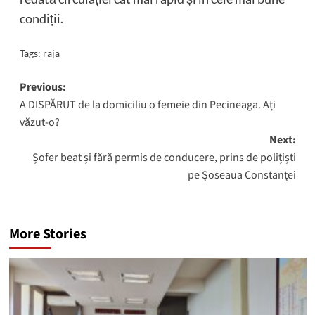
condiții.
Tags:
raja
Post
Previous:
A DISPĂRUT de la domiciliu o femeie din Pecineaga. Ați
navigation
văzut-o?
Next:
Șofer beat și fără permis de conducere, prins de polițiști
pe Șoseaua Constanței
More Stories