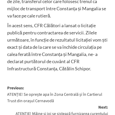
de zile, transferul celor care folosesc trenul ca
mijloc de transport între Constanța și Mangalia se
va face pe cale rutieră.
În acest sens, CFR Călători a lansat o licitație
publică pentru contractarea de servicii. Zilele
următoare, în funcție de rezultatul licitației vom ști
exact și data de la care se va închide circulația pe
calea ferată între Constanța și Mangalia, ne- a
declarat purtătorul de cuvânt al CFR
Infrastructură Constanța, Cătălin Schipor.
Post
Previous:
ATENȚIE! Se oprește apa în Zona Centrală și în Cartierul
navigation
Trust din orașul Cernavodă
Next:
ATENȚIE! Mâine și joi se sistează furnizarea curentului