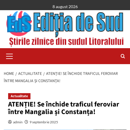
Skip
8 august 2026
to
content
Primary
Menu
HOME
ACTUALITATE
ATENȚIE! SE ÎNCHIDE TRAFICUL FEROVIAR
ÎNTRE MANGALIA ȘI CONSTANȚA!
Actualitate
ATENȚIE! Se închide traficul feroviar
între Mangalia și Constanța!
admin
9 septembrie 2025