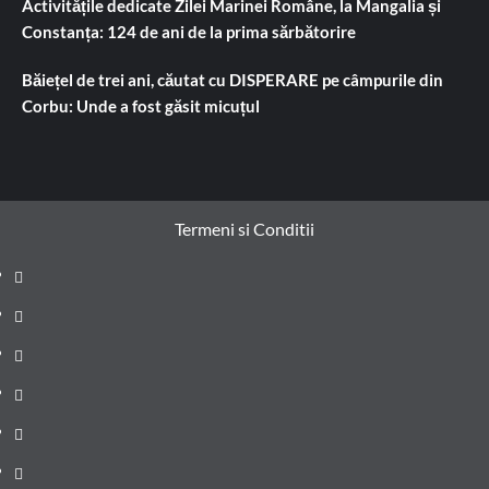
Activitățile dedicate Zilei Marinei Române, la Mangalia și
Constanța: 124 de ani de la prima sărbătorire
Băiețel de trei ani, căutat cu DISPERARE pe câmpurile din
Corbu: Unde a fost găsit micuțul
Termeni si Conditii
Prima
pagină
Știri
de
Administrație
ultima
locală
Actualitate
oră
Justiție
Cultura