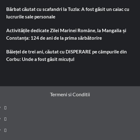
Bărbat căutat cu scafandri la Tuzla: A fost găsit un caiac cu
lucrurile sale personale
Activitățile dedicate Zilei Marinei Române, la Mangalia și
Constanța: 124 de ani de la prima sărbătorire
Băiețel de trei ani, căutat cu DISPERARE pe câmpurile din
Corbu: Unde a fost găsit micuțul
Termeni si Conditii
Prima
pagină
Știri
de
Administrație
ultima
locală