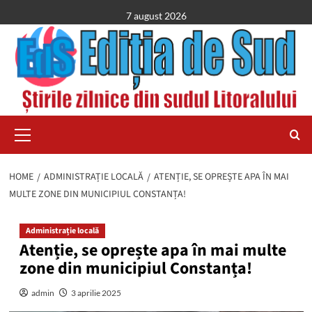
Skip
7 august 2026
to
content
Primary
Menu
HOME
ADMINISTRAȚIE LOCALĂ
ATENȚIE, SE OPREȘTE APA ÎN MAI
MULTE ZONE DIN MUNICIPIUL CONSTANȚA!
Administrație locală
Atenție, se oprește apa în mai multe
zone din municipiul Constanța!
admin
3 aprilie 2025