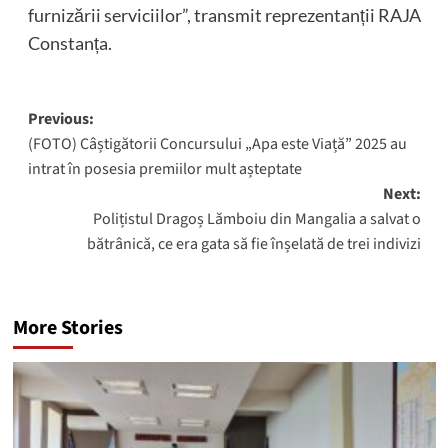
furnizării serviciilor”, transmit reprezentanții RAJA
Constanța.
Post
Previous:
(FOTO) Câștigătorii Concursului „Apa este Viață” 2025 au
navigation
intrat în posesia premiilor mult așteptate
Next:
Polițistul Dragoș Lămboiu din Mangalia a salvat o
bătrânică, ce era gata să fie înșelată de trei indivizi
More Stories