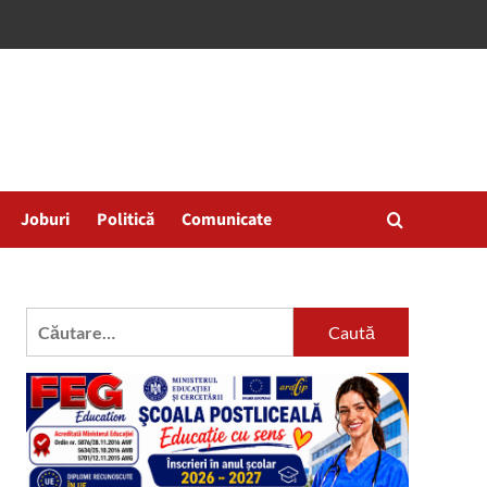
Joburi
Politică
Comunicate
Caută
după: