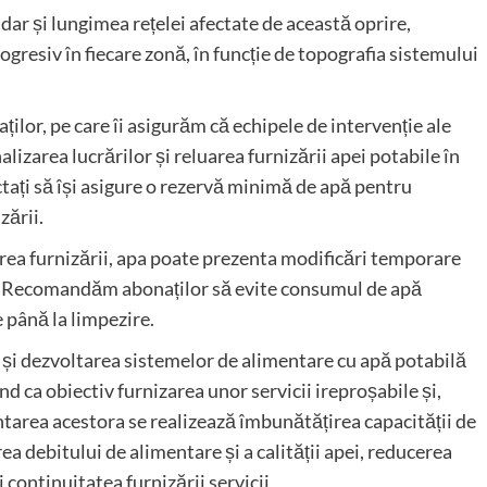
dar și lungimea rețelei afectate de această oprire,
rogresiv în fiecare zonă, în funcție de topografia sistemului
ilor, pe care îi asigurăm că echipele de intervenție ale
alizarea lucrărilor și reluarea furnizării apei potabile în
ctați să își asigure o rezervă minimă de apă pentru
zării.
rea furnizării, apa poate prezenta modificări temporare
rea. Recomandăm abonaților să evite consumul de apă
e până la limpezire.
și dezvoltarea sistemelor de alimentare cu apă potabilă
nd ca obiectiv furnizarea unor servicii ireproșabile și,
mentarea acestora se realizează îmbunătățirea capacității de
rea debitului de alimentare și a calității apei, reducerea
i continuitatea furnizării servicii