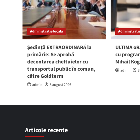
Administrație locală
Administrație
Ședință EXTRAORDINARĂ la
ULTIMA oRĂ
primărie: Se aprobă
cu program
decontarea cheltuielor cu
Mihail Ko
transportul public în comun,
admin
3
către Goldterm
admin
5 august 2026
Articole recente