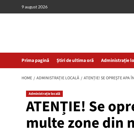
Skip
9 august 2026
to
content
Prima pagină
Știri de ultima oră
Administrație l
HOME
ADMINISTRAȚIE LOCALĂ
ATENȚIE! SE OPREȘTE APA 
Administrație locală
ATENȚIE! Se opr
multe zone din 