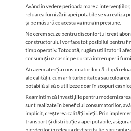
Având în vedere perioada mare a intervențiilor, 
reluarea furnizării apei potabile se va realiza p
și pe măsură ce acesta va intra în presiune.
Ne cerem scuze pentru disconfortul creat abonaț
constructorului vor face tot posibilul pentru fin
timp operativ. Totodată, rugăm utilizatorii afe
consum și uz casnic pe durata întreruperii furni
Atragem atenția consumatorilor că, după relua
ale calității, cum ar fi turbiditatea sau culoa
potabilă și să o utilizeze doar în scopuri casnic
Reamintim că investițiile pentru modernizarea 
sunt realizate în beneficiul consumatorilor, avâ
implicit, creșterea calității vieții. Prin imple
transport și distribuție a apei potabile, asigura
pierderilor în rețeaua de distribuție, siguranța ș