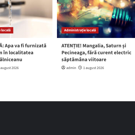
 locală
Administrație locală
: Apa va fi furnizată
ATENȚIE! Mangalia, Saturn și
 în localitatea
Pecineaga, fără curent electric
gălniceanu
săptămâna viitoare
 august 2026
admin
1 august 2026