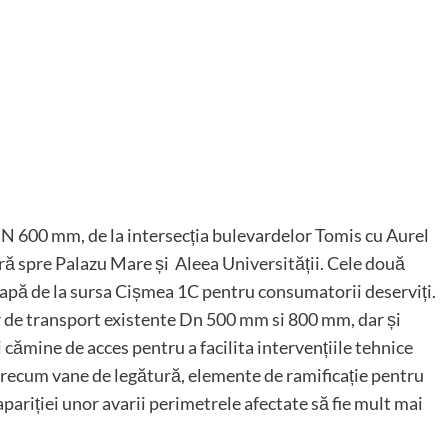
N 600 mm, de la intersecția bulevardelor Tomis cu Aurel
eră spre Palazu Mare și Aleea Universității. Cele două
 apă de la sursa Cișmea 1C pentru consumatorii deserviți.
or de transport existente Dn 500 mm si 800 mm, dar și
i cămine de acces pentru a facilita intervențiile tehnice
recum vane de legătură, elemente de ramificație pentru
 apariției unor avarii perimetrele afectate să fie mult mai