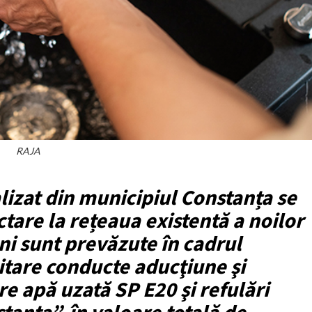
RAJA
alizat din municipiul Constanța se
tare la rețeaua existentă a noilor
ni sunt prevăzute în cadrul
itare conducte aducţiune şi
e apă uzată SP E20 şi refulări