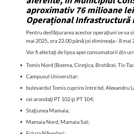
aferente, în Municipiul Cons
aproximativ 76 milioane lei
Operațional Infrastructură
Pentru desfășurarea acestor operațiuni se va sis
mai 2025, ora 22.00 până joi dimineața– 8 mai 
Vor fi afectaţi de lipsa apei consumatorii din u
Tomis Nord (Boema, Cireşica, Brotăcei, Tic-Tac
Campusul Universitar;
bulevardul Tomis cuprins între bd. Alexandru 
cei arondaţi PT 102 şi PT 104;
Staţiunea Mamaia;
Mamaia Nord, Mamaia Sat;
Ecluza Năvodari;