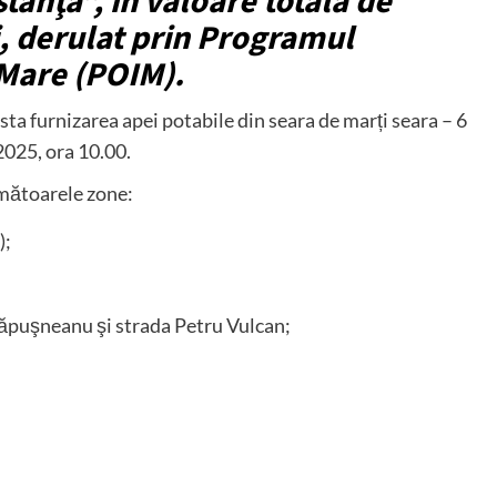
tanţa”, în valoare totală de
, derulat prin Programul
 Mare (POIM).
ta furnizarea apei potabile din seara de marți seara – 6
2025, ora 10.00.
rmătoarele zone:
);
Lăpuşneanu şi strada Petru Vulcan;