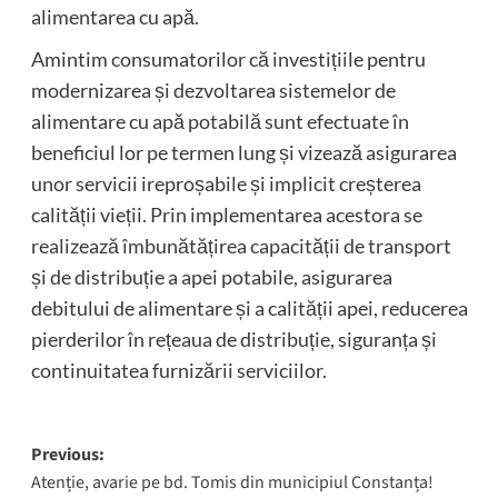
alimentarea cu apă.
Amintim consumatorilor că investițiile pentru
modernizarea și dezvoltarea sistemelor de
alimentare cu apă potabilă sunt efectuate în
beneficiul lor pe termen lung și vizează asigurarea
unor servicii ireproșabile și implicit creșterea
calității vieții. Prin implementarea acestora se
realizează îmbunătățirea capacității de transport
și de distribuție a apei potabile, asigurarea
debitului de alimentare și a calității apei, reducerea
pierderilor în rețeaua de distribuție, siguranța și
continuitatea furnizării serviciilor.
Post
Previous:
Atenție, avarie pe bd. Tomis din municipiul Constanța!
navigation