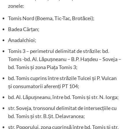
zonele:
Tomis Nord (Boema, Tic-Tac, Brotăcei);
Badea Cârțan;
Anadalchioi;
Tomis 3 – perimetrul delimitat de străzile: bd.
Tomis -bd. Al. Lăpușneanu – B.P. Hașdeu – Soveja –
bd. Tomis și zona Piața Tomis 3;
bd. Tomis cuprins între străzile Tulcei și P. Vulcan
și consumatorii aferenți PT 104;
bd. Al. Lăpușneanu, între bd. Tomis și str. N. Iorga;
str. Soveja, tronsonul delimitat de intersecțiile cu
bd. Tomis și str. B.Șt. Delavrancea;
str. Poporului, zona cuprinsă între bd. Tomis și str.