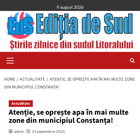
Skip
9 august 2026
to
content
Primary
Menu
HOME
ACTUALITATE
ATENȚIE, SE OPREȘTE APA ÎN MAI MULTE ZONE
DIN MUNICIPIUL CONSTANȚA!
Actualitate
Atenție, se oprește apa în mai multe
zone din municipiul Constanța!
admin
25 septembrie 2023