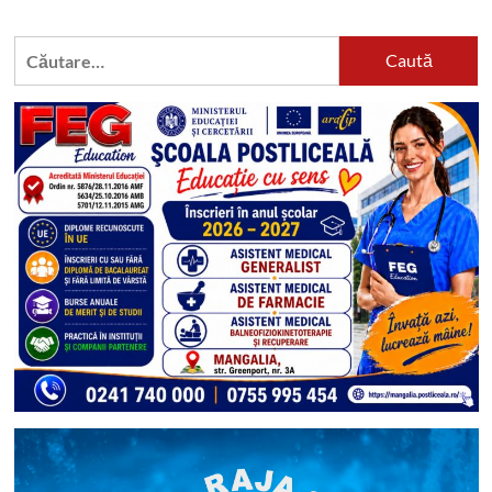
Caută
după: