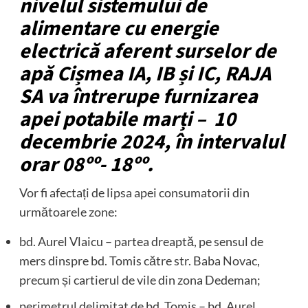
nivelul sistemului de
alimentare cu energie
electrică aferent surselor de
apă Cișmea IA, IB și IC, RAJA
SA va întrerupe furnizarea
apei potabile marți – 10
decembrie 2024, în intervalul
orar 08ºº- 18ºº.
Vor fi afectați de lipsa apei consumatorii din
următoarele zone:
bd. Aurel Vlaicu – partea dreaptă, pe sensul de
mers dinspre bd. Tomis către str. Baba Novac,
precum și cartierul de vile din zona Dedeman;
perimetrul delimitat de bd. Tomis – bd. Aurel