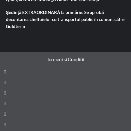
Ședință EXTRAORDINARĂ la primărie: Se aprobă
decontarea cheltuielor cu transportul public în comun, către
Goldterm
Termeni si Conditii
Prima
pagină
Știri
de
Administrație
ultima
locală
Actualitate
oră
Justiție
Cultura