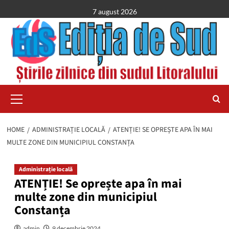
Skip
7 august 2026
to
content
Primary
Menu
HOME
ADMINISTRAȚIE LOCALĂ
ATENȚIE! SE OPREȘTE APA ÎN MAI
MULTE ZONE DIN MUNICIPIUL CONSTANȚA
Administrație locală
ATENȚIE! Se oprește apa în mai
multe zone din municipiul
Constanța
admin
9 decembrie 2024