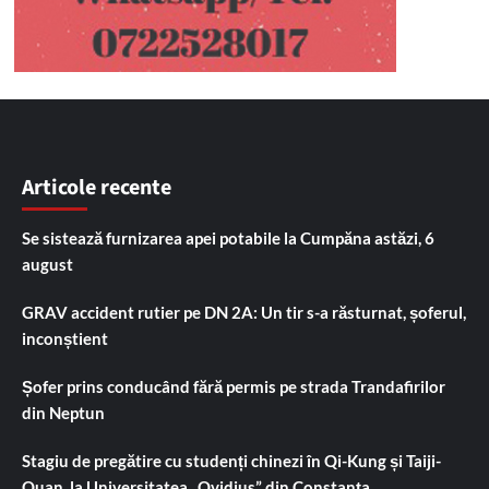
Articole recente
Se sistează furnizarea apei potabile la Cumpăna astăzi, 6
august
GRAV accident rutier pe DN 2A: Un tir s-a răsturnat, șoferul,
inconștient
Șofer prins conducând fără permis pe strada Trandafirilor
din Neptun
Stagiu de pregătire cu studenți chinezi în Qi-Kung și Taiji-
Quan, la Universitatea „Ovidius” din Constanța