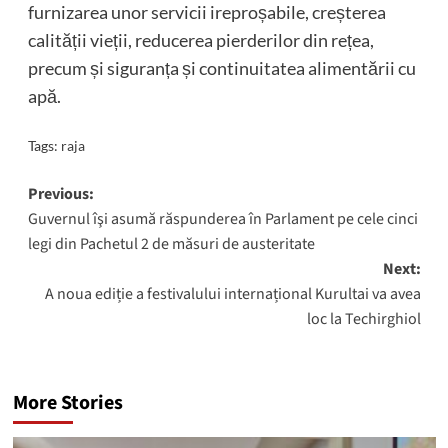
furnizarea unor servicii ireproșabile, creșterea
calității vieții, reducerea pierderilor din rețea,
precum și siguranța și continuitatea alimentării cu
apă.
Tags:
raja
Post
Previous:
Guvernul îşi asumă răspunderea în Parlament pe cele cinci
navigation
legi din Pachetul 2 de măsuri de austeritate
Next:
A noua ediție a festivalului internațional Kurultai va avea
loc la Techirghiol
More Stories