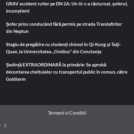
GRAV accident rutier pe DN 2A: Un tir s-a răsturnat, șoferul,
inconștient
Șofer prins conducând fără permis pe strada Trandafirilor
din Neptun
Stagiu de pregătire cu studenți chinezi în Qi-Kung și Taiji-
Quan, la Universitatea „Ovidius” din Constanța
Ședință EXTRAORDINARĂ la primărie: Se aprobă
decontarea cheltuielor cu transportul public în comun, către
Goldterm
Termeni si Conditii
Prima