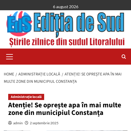
Skip
6 august 2026
to
content
Primary
Menu
HOME
ADMINISTRAȚIE LOCALĂ
ATENȚIE! SE OPREȘTE APA ÎN MAI
MULTE ZONE DIN MUNICIPIUL CONSTANȚA
Administrație locală
Atenție! Se oprește apa în mai multe
zone din municipiul Constanța
admin
2 septembrie 2025