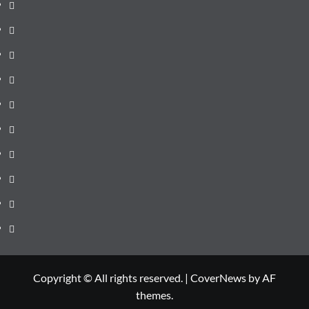
pagină
Știri
de
Administrație
ultima
locală
Actualitate
oră
Justiție
Cultura
Sănătate
Litoral
Joburi
Politică
Comunicate
Copyright © All rights reserved.
|
CoverNews
by AF
themes.