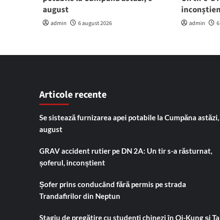
august
inconștie
admin
6 august 2026
admin
6
Articole recente
Se sistează furnizarea apei potabile la Cumpăna astăzi,
august
GRAV accident rutier pe DN 2A: Un tir s-a răsturnat,
șoferul, inconștient
Șofer prins conducând fără permis pe strada
Trandafirilor din Neptun
Stagiu de pregătire cu studenți chinezi în Qi-Kung și Tai