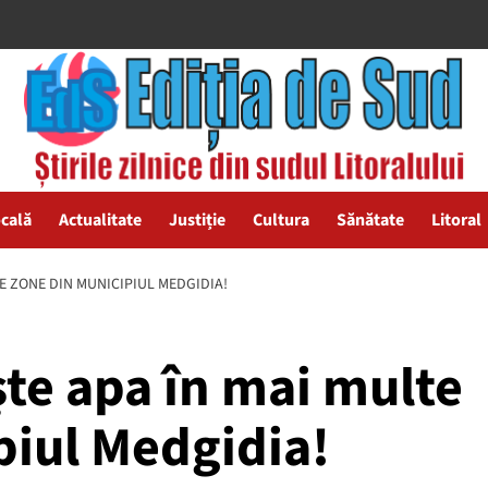
ocală
Actualitate
Justiție
Cultura
Sănătate
Litoral
TE ZONE DIN MUNICIPIUL MEDGIDIA!
ște apa în mai multe
piul Medgidia!