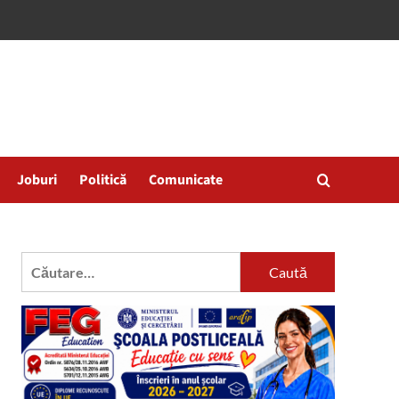
Joburi
Politică
Comunicate
Caută
după: