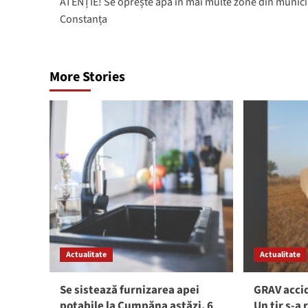
ATENȚIE! Se oprește apa în mai multe zone din munici
navigation
Constanța
More Stories
Actualitate
Actualitate
Se sistează furnizarea apei
GRAV accid
potabile la Cumpăna astăzi, 6
Un tir s-a 