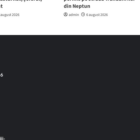
nt
din Neptun
 august 2026
admin
6 august 2026
 6
ji-