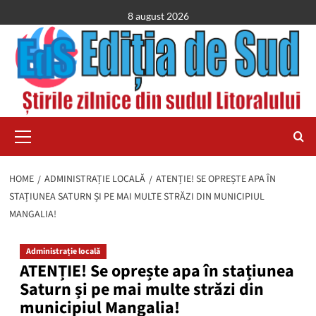
Skip
8 august 2026
to
content
Primary
Menu
HOME
ADMINISTRAȚIE LOCALĂ
ATENȚIE! SE OPREȘTE APA ÎN
STAȚIUNEA SATURN ȘI PE MAI MULTE STRĂZI DIN MUNICIPIUL
MANGALIA!
Administrație locală
ATENȚIE! Se oprește apa în stațiunea
Saturn și pe mai multe străzi din
municipiul Mangalia!