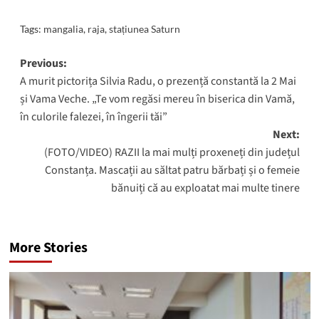
Tags:
mangalia
,
raja
,
stațiunea Saturn
Post
Previous:
A murit pictorița Silvia Radu, o prezență constantă la 2 Mai
navigation
și Vama Veche. „Te vom regăsi mereu în biserica din Vamă,
în culorile falezei, în îngerii tăi”
Next:
(FOTO/VIDEO) RAZII la mai mulți proxeneți din județul
Constanța. Mascații au săltat patru bărbați și o femeie
bănuiți că au exploatat mai multe tinere
More Stories