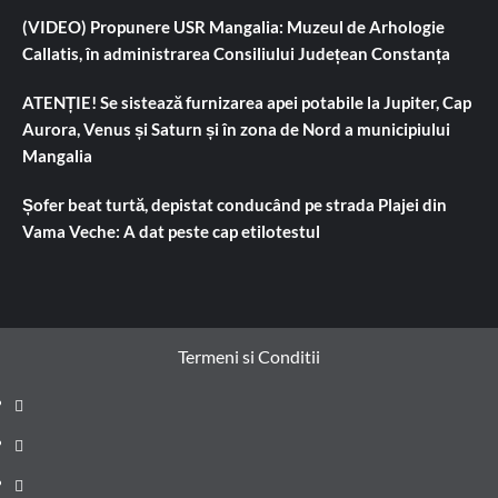
(VIDEO) Propunere USR Mangalia: Muzeul de Arhologie
Callatis, în administrarea Consiliului Județean Constanța
ATENȚIE! Se sistează furnizarea apei potabile la Jupiter, Cap
Aurora, Venus și Saturn și în zona de Nord a municipiului
Mangalia
Șofer beat turtă, depistat conducând pe strada Plajei din
Vama Veche: A dat peste cap etilotestul
Termeni si Conditii
Prima
pagină
Știri
de
Administrație