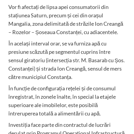
Vor fi afectați de lipsa apei consumatorii din
stațiunea Saturn, precum și cei din orașul
Mangalia, zona delimitată de străzile Ion Creangă
– Rozelor – Șoseaua Constanței, cu adiacentele.
În același interval orar, se va furniza apă cu
presiune scăzută pe segmentul cuprins între
sensul giratoriu (intersecția str. M. Basarab cu Șos.
Constanței) și strada Ion Creangă, sensul de mers
către municipiul Constanța.
În funcție de configurația rețelei și de consumul
înregistrat, în zonele înalte, în special la etajele
superioare ale imobilelor, este posibilă
întreruperea totală a alimentării cu apă.
Investiția face parte din contractul de lucrări
derulat prin Programul Operațional Infrastructură