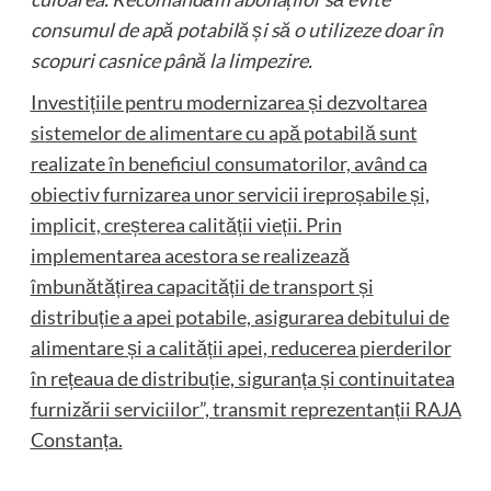
consumul de apă potabilă și să o utilizeze doar în
scopuri casnice până la limpezire.
Investițiile pentru modernizarea și dezvoltarea
sistemelor de alimentare cu apă potabilă sunt
realizate în beneficiul consumatorilor, având ca
obiectiv furnizarea unor servicii ireproșabile și,
implicit, creșterea calității vieții. Prin
implementarea acestora se realizează
îmbunătățirea capacității de transport și
distribuție a apei potabile, asigurarea debitului de
alimentare și a calității apei, reducerea pierderilor
în rețeaua de distribuție, siguranța și continuitatea
furnizării serviciilor”, transmit reprezentanții RAJA
Constanța.