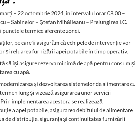
ța”.
 marți – 22 octombrie 2024, în intervalul orar 08.00 –
ncu – Sabinelor – Ștefan Mihăileanu – Prelungirea I.C.
i punctele termice aferente zonei.
ilor, pe care îi asigurăm că echipele de intervenție vor
or și reluarea furnizării apei potabile în timp operativ.
tă să își asigure rezerva minimă de apă pentru consum și
ntarea cu apă.
 modernizarea și dezvoltarea sistemelor de alimentare cu
 termen lung și vizează asigurarea unor servicii
ii. Prin implementarea acestora se realizează
buție a apei potabile, asigurarea debitului de alimentare
aua de distribuție, siguranța și continuitatea furnizării