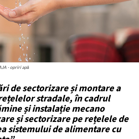
JA - opriri apă
ri de sectorizare și montare a
ețelelor stradale, în cadrul
ămine și instalație mecano
re și sectorizare pe rețelele de
rea sistemului de alimentare cu