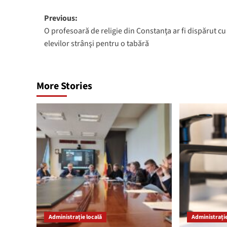
Post
Previous:
O profesoară de religie din Constanţa ar fi dispărut cu
navigation
elevilor strânşi pentru o tabără
More Stories
Administrație locală
Administrație