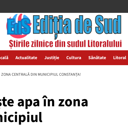
ocală
Actualitate
Justiție
Cultura
Sănătate
Litoral
A ÎN ZONA CENTRALĂ DIN MUNICIPIUL CONSTANȚA!
ște apa în zona
icipiul