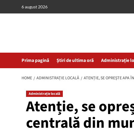
Skip
6 august 2026
to
content
Prima pagină
Știri de ultima oră
Administrație l
HOME
ADMINISTRAȚIE LOCALĂ
ATENȚIE, SE OPREȘTE AP
Administrație locală
Atenție, se opre
centrală din mun