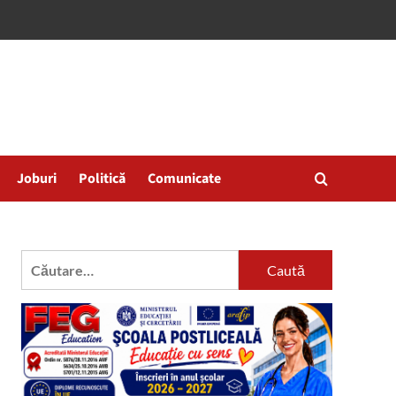
Joburi
Politică
Comunicate
Caută
după: