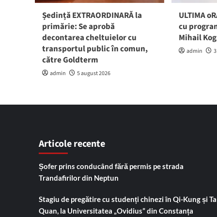
Ședință EXTRAORDINARĂ la
ULTIMA oRĂ
primărie: Se aprobă
cu program
decontarea cheltuielor cu
Mihail Ko
transportul public în comun,
admin
3
către Goldterm
admin
5 august 2026
Articole recente
Șofer prins conducând fără permis pe strada
Trandafirilor din Neptun
Stagiu de pregătire cu studenți chinezi în Qi-Kung și Tai
Quan, la Universitatea „Ovidius” din Constanța