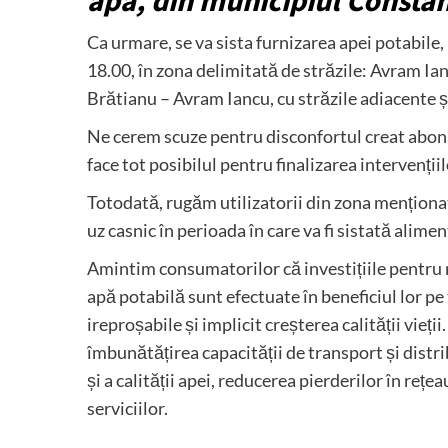
apă, din municipiul Constan
Ca urmare, se va sista furnizarea apei potabile,
18.00, în zona delimitată de străzile: Avram Ia
Brătianu – Avram Iancu, cu străzile adiacente ș
Ne cerem scuze pentru disconfortul creat abonaț
face tot posibilul pentru finalizarea intervențiil
Totodată, rugăm utilizatorii din zona menționa
uz casnic în perioada în care va fi sistată alime
Amintim consumatorilor că investițiile pentru
apă potabilă sunt efectuate în beneficiul lor pe
ireproșabile și implicit creșterea calității vieț
îmbunătățirea capacității de transport și distri
și a calității apei, reducerea pierderilor în rețe
serviciilor.