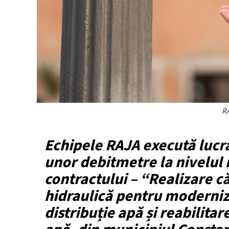
RA
Echipele RAJA execută lucră
unor debitmetre la nivelul r
contractului – “Realizare c
hidraulică pentru moderniza
distribuție apă și reabilita