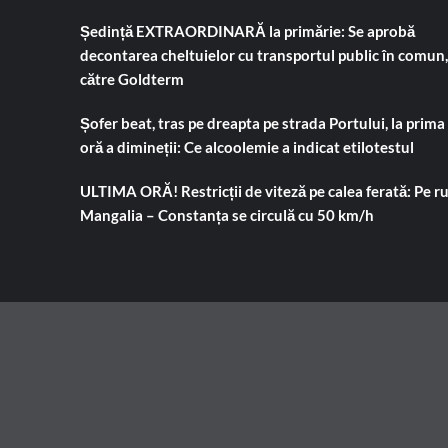
Ședință EXTRAORDINARĂ la primărie: Se aprobă
decontarea cheltuielor cu transportul public în comun,
către Goldterm
Șofer beat, tras pe dreapta pe strada Portului, la prima
oră a dimineții: Ce alcoolemie a indicat etilotestul
ULTIMA ORĂ! Restricții de viteză pe calea ferată: Pe r
Mangalia – Constanța se circulă cu 50 km/h