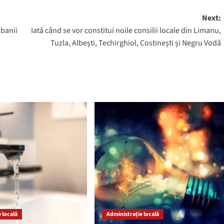
Next:
 banii
Iată când se vor constitui noile consilii locale din Limanu,
Tuzla, Albești, Techirghiol, Costinești și Negru Vodă
 locală
Administrație locală