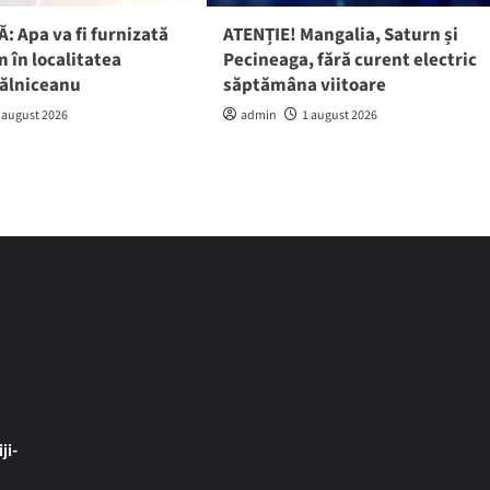
: Apa va fi furnizată
ATENȚIE! Mangalia, Saturn și
 în localitatea
Pecineaga, fără curent electric
gălniceanu
săptămâna viitoare
 august 2026
admin
1 august 2026
ji-