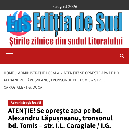
Skip
7 august 2026
to
content
Primary
Menu
HOME
ADMINISTRAȚIE LOCALĂ
ATENȚIE! SE OPREȘTE APA PE BD.
ALEXANDRU LĂPUȘNEANU, TRONSONUL BD. TOMIS – STR. I.L.
CARAGIALE / I.G. DUCA
Administrație locală
ATENȚIE! Se oprește apa pe bd.
Alexandru Lăpușneanu, tronsonul
bd. Tomis – str. I.L. Caragiale / I.G.