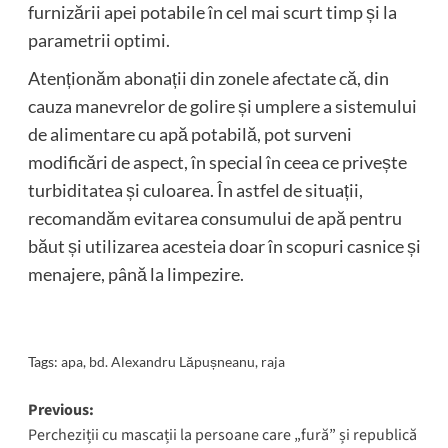
furnizării apei potabile în cel mai scurt timp și la
parametrii optimi.
Atenționăm abonații din zonele afectate că, din
cauza manevrelor de golire și umplere a sistemului
de alimentare cu apă potabilă, pot surveni
modificări de aspect, în special în ceea ce privește
turbiditatea și culoarea. În astfel de situații,
recomandăm evitarea consumului de apă pentru
băut și utilizarea acesteia doar în scopuri casnice și
menajere, până la limpezire.
Tags:
apa
,
bd. Alexandru Lăpușneanu
,
raja
Post
Previous:
Percheziții cu mascații la persoane care „fură” și republică
navigation