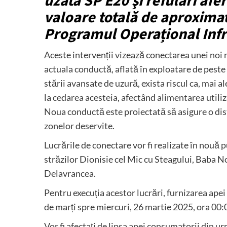
uzată SP E20 şi refulări afe
valoare totală de aproximat
Programul Operațional Infr
Aceste intervenții vizează conectarea unei noi
actuala conductă, aflată în exploatare de peste 
stării avansate de uzură, exista riscul ca, mai 
la cedarea acesteia, afectând alimentarea utili
Noua conductă este proiectată să asigure o dist
zonelor deservite.
Lucrările de conectare vor fi realizate în nouă p
străzilor Dionisie cel Mic cu Steagului, Baba N
Delavrancea.
Pentru execuția acestor lucrări, furnizarea apei
de marți spre miercuri, 26 martie 2025, ora 00:0
Vor fi afectați de lipsa apei consumatorii din u