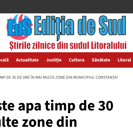
ocală
Actualitate
Justiție
Cultura
Sănătate
Litoral
IMP DE 30 DE ORE ÎN MAI MULTE ZONE DIN MUNICIPIUL CONSTANȚA!
ște apa timp de 30
lte zone din