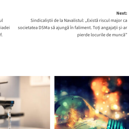
Next:
ul
Sindicaliștii de la Navalistul: „Există riscul major ca
piadei
societatea DSMa să ajungă în faliment. Toți angajații și-ar
f.
pierde locurile de muncă”