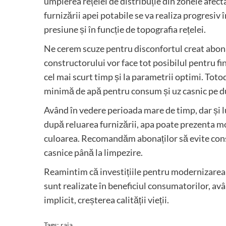
umplerea rețelei de distribuție din zonele afecta
furnizării apei potabile se va realiza progresiv 
presiune și în funcție de topografia rețelei.
Ne cerem scuze pentru disconfortul creat abonaț
constructorului vor face tot posibilul pentru fin
cel mai scurt timp și la parametrii optimi. Totod
minimă de apă pentru consum și uz casnic pe dur
Având în vedere perioada mare de timp, dar și lu
după reluarea furnizării, apa poate prezenta mod
culoarea. Recomandăm abonaților să evite consu
casnice până la limpezire.
Reamintim că investițiile pentru modernizarea 
sunt realizate în beneficiul consumatorilor, avâ
implicit, creșterea calității vieții.
Tags:
raja