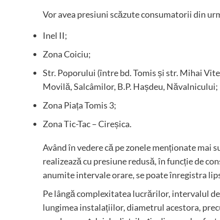
Vor avea presiuni scăzute consumatorii din ur
Inel II;
Zona Coiciu;
Str. Poporului (între bd. Tomis și str. Mihai Vit
Movilă, Salcâmilor, B.P. Hașdeu, Năvalnicului;
Zona Piața Tomis 3;
Zona Tic-Tac – Cireșica.
Având în vedere că pe zonele menționate mai su
realizează cu presiune redusă, în funcție de cons
anumite intervale orare, se poate înregistra lip
Pe lângă complexitatea lucrărilor, intervalul de
lungimea instalațiilor, diametrul acestora, pre