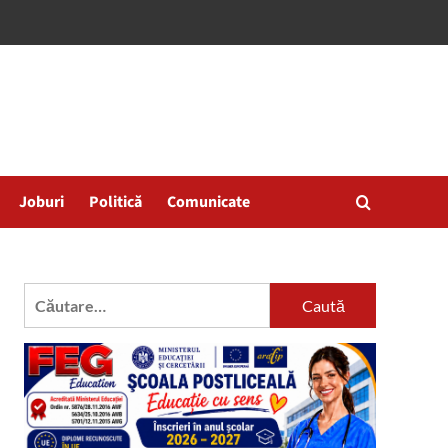
Joburi
Politică
Comunicate
Caută
după: