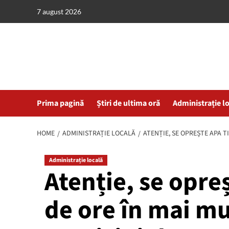
Skip
7 august 2026
to
content
Prima pagină
Știri de ultima oră
Administrație l
HOME
ADMINISTRAȚIE LOCALĂ
ATENȚIE, SE OPREȘTE APA T
Administrație locală
Atenție, se opre
de ore în mai mu