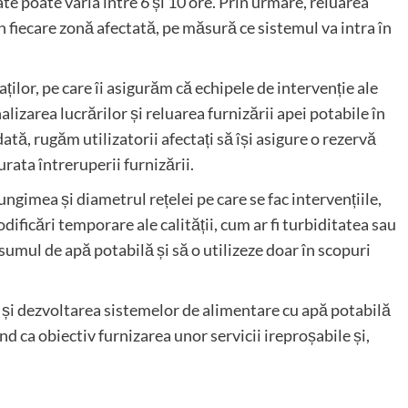
te poate varia între 6 și 10 ore. Prin urmare, reluarea
în fiecare zonă afectată, pe măsură ce sistemul va intra în
ilor, pe care îi asigurăm că echipele de intervenție ale
alizarea lucrărilor și reluarea furnizării apei potabile în
ată, rugăm utilizatorii afectați să își asigure o rezervă
ata întreruperii furnizării.
ngimea și diametrul rețelei pe care se fac intervențiile,
ificări temporare ale calității, cum ar fi turbiditatea sau
mul de apă potabilă și să o utilizeze doar în scopuri
și dezvoltarea sistemelor de alimentare cu apă potabilă
nd ca obiectiv furnizarea unor servicii ireproșabile și,