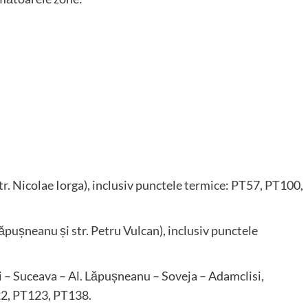
r. Nicolae Iorga), inclusiv punctele termice: PT57, PT100,
ăpușneanu și str. Petru Vulcan), inclusiv punctele
i – Suceava – Al. Lăpușneanu – Soveja – Adamclisi,
22, PT123, PT138.