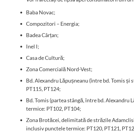
Baba Novac;
Compozitori – Energia;
Badea Cârțan;
Inel I;
Casa de Cultură;
Zona Comercială Nord-Vest;
Bd. Alexandru Lăpușneanu (între bd. Tomis și st
PT115, PT124;
Bd. Tomis (partea stângă, între bd. Alexandru L
termice: PT102, PT104;
Zona Brotăcei, delimitată de străzile Adamclis
inclusiv punctele termice: PT120, PT121, PT1