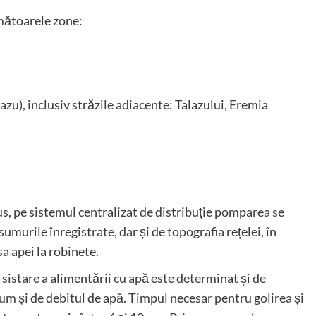
mătoarele zone:
eazu), inclusiv străzile adiacente: Talazului, Eremia
s, pe sistemul centralizat de distribuție pomparea se
umurile înregistrate, dar și de topografia rețelei, în
sa apei la robinete.
 sistare a alimentării cu apă este determinat și de
cum și de debitul de apă. Timpul necesar pentru golirea și