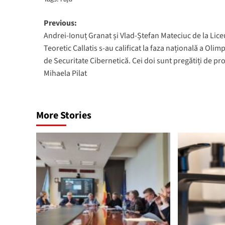
Post
Previous:
Andrei-Ionuț Granat și Vlad-Ștefan Mateciuc de la Lice
navigation
Teoretic Callatis s-au calificat la faza națională a Olim
de Securitate Cibernetică. Cei doi sunt pregătiți de pro
Mihaela Pilat
More Stories