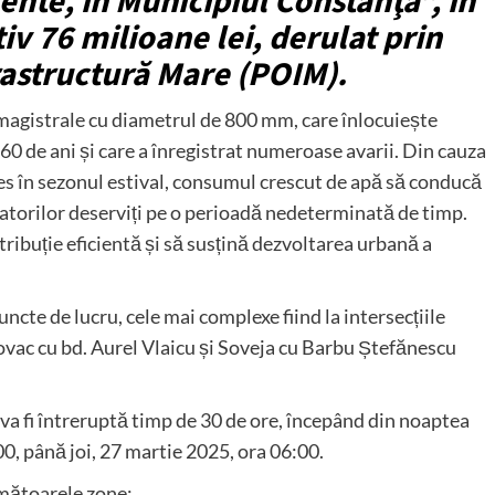
rente, în Municipiul Constanţa”, în
iv 76 milioane lei, derulat prin
astructură Mare (POIM).
 magistrale cu diametrul de 800 mm, care înlocuiește
60 de ani și care a înregistrat numeroase avarii. Din cauza
ales în sezonul estival, consumul crescut de apă să conducă
zatorilor deserviți pe o perioadă nedeterminată de timp.
ribuție eficientă și să susțină dezvoltarea urbană a
uncte de lucru, cele mai complexe fiind la intersecțiile
ovac cu bd. Aurel Vlaicu și Soveja cu Barbu Ștefănescu
 va fi întreruptă timp de 30 de ore, începând din noaptea
0, până joi, 27 martie 2025, ora 06:00.
rmătoarele zone: