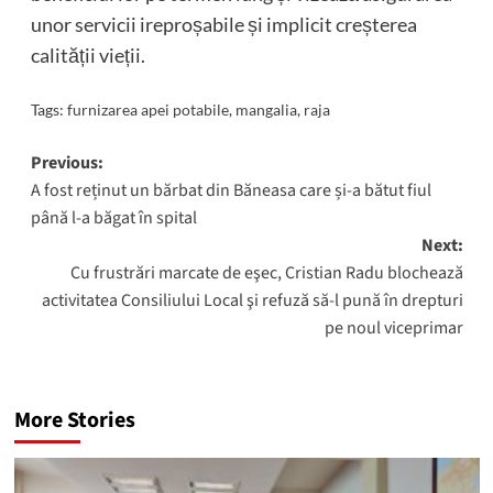
unor servicii ireproșabile și implicit creșterea
calității vieții.
Tags:
furnizarea apei potabile
,
mangalia
,
raja
Post
Previous:
A fost reținut un bărbat din Băneasa care și-a bătut fiul
navigation
până l-a băgat în spital
Next:
Cu frustrări marcate de eşec, Cristian Radu blochează
activitatea Consiliului Local şi refuză să-l pună în drepturi
pe noul viceprimar
More Stories