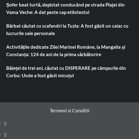
Șofer beat turtă, depistat conducând pe strada Plajei din
Vama Veche: A dat peste cap etilotestul
Bărbat căutat cu scafandri la Tuzla: A fost găsit un caiac cu
lucrurile sale personale
Activitățile dedicate Zilei Marinei Române, la Mangalia și
Constanța: 124 de ani de la prima sărbătorire
Băiețel de trei ani, căutat cu DISPERARE pe câmpurile din
Corbu: Unde a fost găsit micuțul
Termeni si Conditii
Prima
pagină
Știri