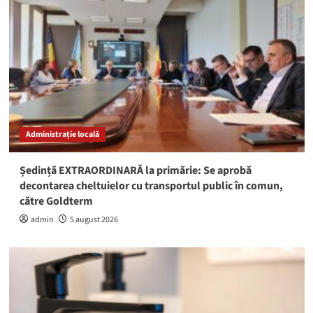
Administrație locală
Ședință EXTRAORDINARĂ la primărie: Se aprobă
decontarea cheltuielor cu transportul public în comun,
către Goldterm
admin
5 august 2026