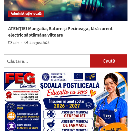
Administrație locală
ATENȚIE! Mangalia, Saturn și Pecineaga, fără curent
electric săptămâna viitoare
admin
1 august 2026
Caută
după: