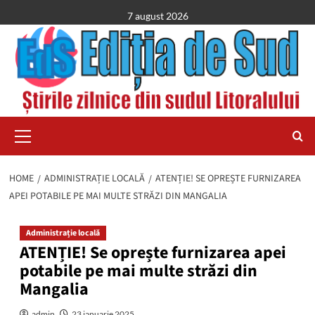
Skip
7 august 2026
to
content
Primary
Menu
HOME
ADMINISTRAȚIE LOCALĂ
ATENȚIE! SE OPREȘTE FURNIZAREA
APEI POTABILE PE MAI MULTE STRĂZI DIN MANGALIA
Administrație locală
ATENȚIE! Se oprește furnizarea apei
potabile pe mai multe străzi din
Mangalia
admin
23 ianuarie 2025