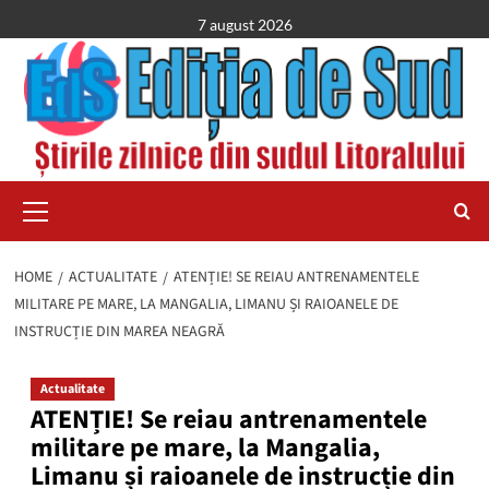
Skip
7 august 2026
to
content
Primary
Menu
HOME
ACTUALITATE
ATENȚIE! SE REIAU ANTRENAMENTELE
MILITARE PE MARE, LA MANGALIA, LIMANU ȘI RAIOANELE DE
INSTRUCȚIE DIN MAREA NEAGRĂ
Actualitate
ATENȚIE! Se reiau antrenamentele
militare pe mare, la Mangalia,
Limanu și raioanele de instrucție din