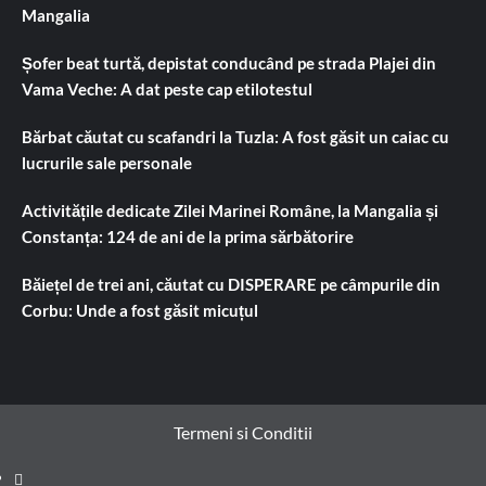
Mangalia
Șofer beat turtă, depistat conducând pe strada Plajei din
Vama Veche: A dat peste cap etilotestul
Bărbat căutat cu scafandri la Tuzla: A fost găsit un caiac cu
lucrurile sale personale
Activitățile dedicate Zilei Marinei Române, la Mangalia și
Constanța: 124 de ani de la prima sărbătorire
Băiețel de trei ani, căutat cu DISPERARE pe câmpurile din
Corbu: Unde a fost găsit micuțul
Termeni si Conditii
Prima