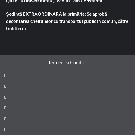
Quan, la Universitatea „Ovidius” din Constanța
Ședință EXTRAORDINARĂ la primărie: Se aprobă
decontarea cheltuielor cu transportul public în comun, către
Goldterm
Termeni si Conditii
Prima
pagină
Știri
de
Administrație
ultima
locală
Actualitate
oră
Justiție
Cultura