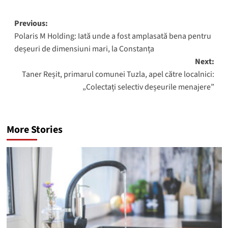
Post
Previous:
Polaris M Holding: Iată unde a fost amplasată bena pentru
navigation
deșeuri de dimensiuni mari, la Constanța
Next:
Taner Reșit, primarul comunei Tuzla, apel către localnici:
„Colectați selectiv deșeurile menajere”
More Stories