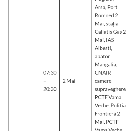
Arsa, Port
Romned 2
Mai, staţia
Callatis Gas 2
Mai, IAS
Albesti,
abator
Mangalia,
07:30
CNAIR
–
2 Mai
camere
20:30
supraveghere
PCTF Vama
Veche, Politia
Frontierã 2
Mai, PCTF
Vama Veche