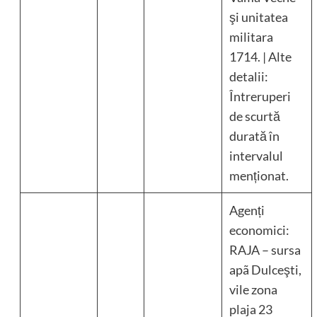
şi unitatea
militara
1714. | Alte
detalii:
Întreruperi
de scurtă
durată în
intervalul
menționat.
Agenți
economici:
RAJA – sursa
apã Dulceşti,
vile zona
plaja 23