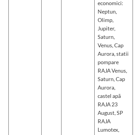
economici:
Neptun,
Olimp,
Jupiter,
Saturn,
Venus, Cap
Aurora, statii
pompare
RAJA Venus,
Saturn, Cap
Aurora,
castel apã
RAJA 23
August, SP
RAJA
Lumotex,