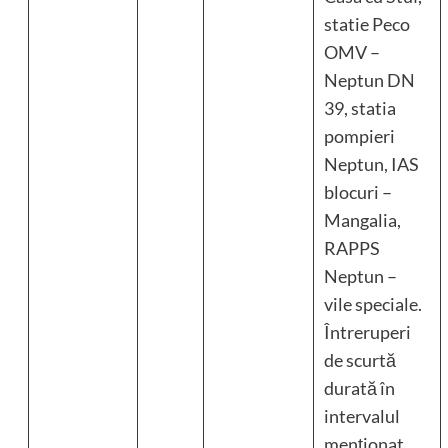
statie Peco
OMV –
Neptun DN
39, statia
pompieri
Neptun, IAS
blocuri –
Mangalia,
RAPPS
Neptun –
vile speciale.
Întreruperi
de scurtă
durată în
intervalul
menționat.