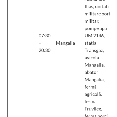
Ilias, unitati
militare port
militar,
pompe apã
07:30
UM 2146,
–
Mangalia
statia
20:30
Transgaz,
avicola
Mangalia,
abator
Mangalia,
fermã
agricolã,
ferma
Fruvileg,
ferma porci