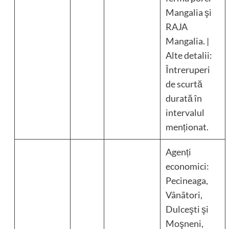
Mangalia şi
RAJA
Mangalia. |
Alte detalii:
Întreruperi
de scurtă
durată în
intervalul
menționat.
Agenți
economici:
Pecineaga,
Vânãtori,
Dulceşti şi
Moşneni,