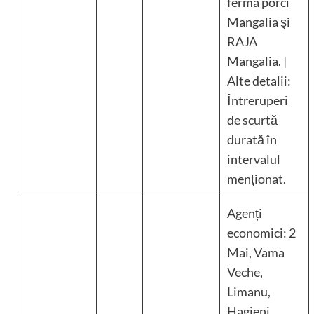
ferma porci
Mangalia şi
RAJA
Mangalia. |
Alte detalii:
Întreruperi
de scurtă
durată în
intervalul
menționat.
Agenți
economici: 2
Mai, Vama
Veche,
Limanu,
Hagieni,