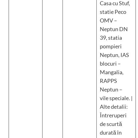
Casa cu Stuf,
statie Peco
OMV –
Neptun DN
39, statia
pompieri
Neptun, IAS
blocuri –
Mangalia,
RAPPS
Neptun –
vile speciale. |
Alte detalii:
Întreruperi
de scurtă
durată în