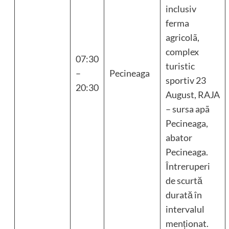
inclusiv
ferma
agricolã,
complex
07:30
turistic
–
Pecineaga
sportiv 23
20:30
August, RAJA
– sursa apã
Pecineaga,
abator
Pecineaga.
Întreruperi
de scurtă
durată în
intervalul
menționat.