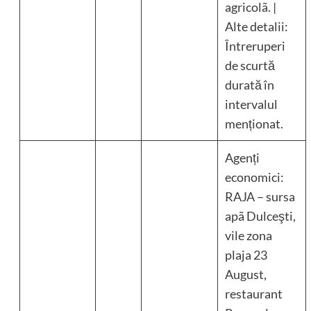
agricolã. |
Alte detalii:
Întreruperi
de scurtă
durată în
intervalul
menționat.
Agenți
economici:
RAJA – sursa
apã Dulceşti,
vile zona
plaja 23
August,
restaurant