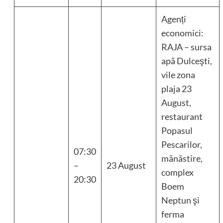
Agenți
economici:
RAJA – sursa
apã Dulceşti,
vile zona
plaja 23
August,
restaurant
Popasul
Pescarilor,
07:30
mãnãstire,
–
23 August
complex
20:30
Boem
Neptun şi
ferma