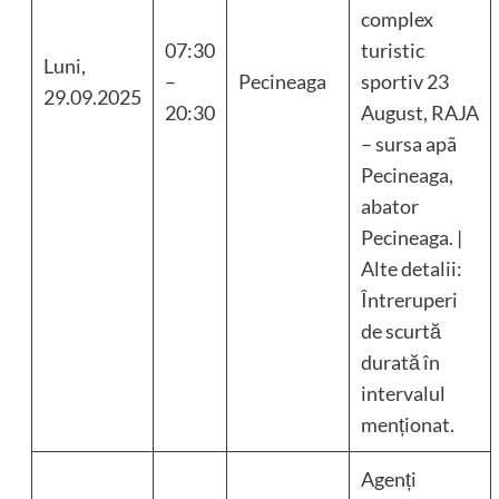
complex
07:30
turistic
Luni,
–
Pecineaga
sportiv 23
29.09.2025
20:30
August, RAJA
– sursa apã
Pecineaga,
abator
Pecineaga. |
Alte detalii:
Întreruperi
de scurtă
durată în
intervalul
menționat.
Agenți