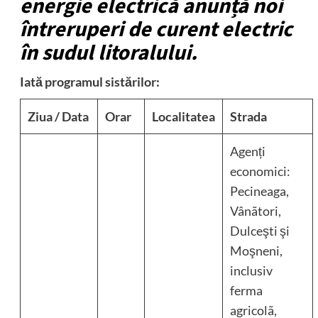
energie electrică anunță noi
întreruperi de curent electric
în sudul litoralului.
Iată programul sistărilor:
Ziua / Data
Orar
Localitatea
Strada
Agenți
economici:
Pecineaga,
Vânãtori,
Dulceşti şi
Moşneni,
inclusiv
ferma
agricolã,