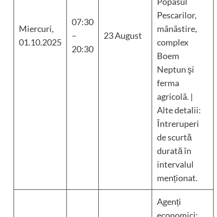
Popasul
Pescarilor,
07:30
Miercuri,
mãnãstire,
–
23 August
01.10.2025
complex
20:30
Boem
Neptun şi
ferma
agricolã. |
Alte detalii:
Întreruperi
de scurtă
durată în
intervalul
menționat.
Agenți
economici: