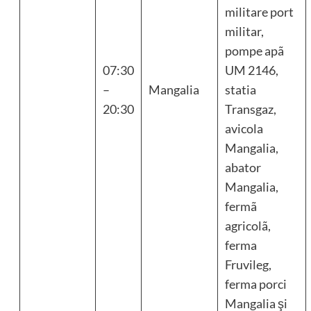
militare port
militar,
pompe apã
07:30
UM 2146,
–
Mangalia
statia
20:30
Transgaz,
avicola
Mangalia,
abator
Mangalia,
fermã
agricolã,
ferma
Fruvileg,
ferma porci
Mangalia şi