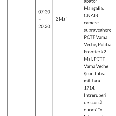
abator
Mangalia,
07:30
CNAIR
–
2 Mai
camere
20:30
supraveghere
PCTF Vama
Veche, Politia
Frontierã 2
Mai, PCTF
Vama Veche
şi unitatea
militara
1714.
Întreruperi
de scurtă
durată în