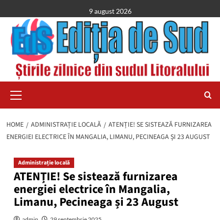
Skip
9 august 2026
to
content
Primary
Menu
HOME
ADMINISTRAȚIE LOCALĂ
ATENȚIE! SE SISTEAZĂ FURNIZAREA
ENERGIEI ELECTRICE ÎN MANGALIA, LIMANU, PECINEAGA ȘI 23 AUGUST
Administrație locală
ATENȚIE! Se sistează furnizarea
energiei electrice în Mangalia,
Limanu, Pecineaga și 23 August
admin
29 septembrie 2025