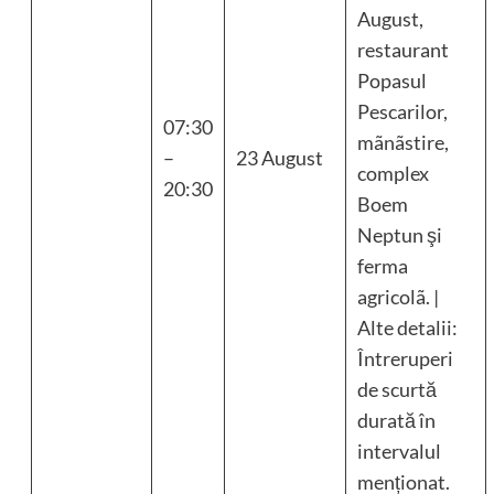
August,
restaurant
Popasul
Pescarilor,
07:30
mãnãstire,
–
23 August
complex
20:30
Boem
Neptun şi
ferma
agricolã. |
Alte detalii:
Întreruperi
de scurtă
durată în
intervalul
menționat.