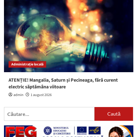
Administrație locală
ATENȚIE! Mangalia, Saturn și Pecineaga, fără curent
electric săptămâna viitoare
admin
1 august 2026
Caută
după: