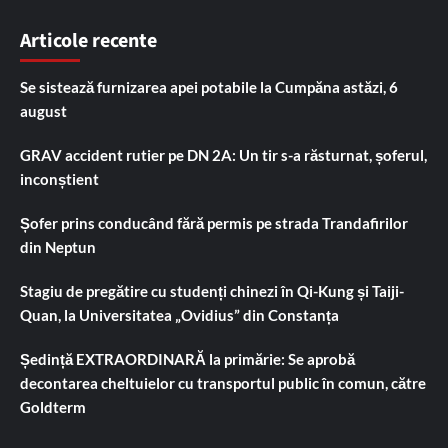
Articole recente
Se sistează furnizarea apei potabile la Cumpăna astăzi, 6
august
GRAV accident rutier pe DN 2A: Un tir s-a răsturnat, șoferul,
inconștient
Șofer prins conducând fără permis pe strada Trandafirilor
din Neptun
Stagiu de pregătire cu studenți chinezi în Qi-Kung și Taiji-
Quan, la Universitatea „Ovidius” din Constanța
Ședință EXTRAORDINARĂ la primărie: Se aprobă
decontarea cheltuielor cu transportul public în comun, către
Goldterm