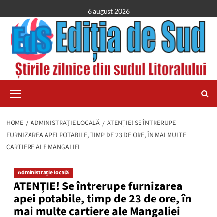
Skip
6 august 2026
to
content
Primary
Menu
HOME
ADMINISTRAȚIE LOCALĂ
ATENȚIE! SE ÎNTRERUPE
FURNIZAREA APEI POTABILE, TIMP DE 23 DE ORE, ÎN MAI MULTE
CARTIERE ALE MANGALIEI
Administrație locală
ATENȚIE! Se întrerupe furnizarea
apei potabile, timp de 23 de ore, în
mai multe cartiere ale Mangaliei