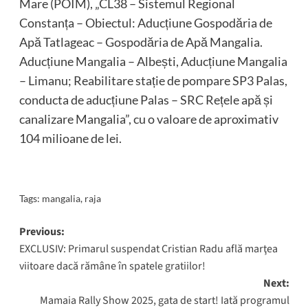
Mare (POIM), „CL38 – Sistemul Regional
Constanța – Obiectul: Aducțiune Gospodăria de
Apă Tatlageac – Gospodăria de Apă Mangalia.
Aducțiune Mangalia – Albești, Aducțiune Mangalia
– Limanu; Reabilitare stație de pompare SP3 Palas,
conducta de aducțiune Palas – SRC Rețele apă și
canalizare Mangalia”, cu o valoare de aproximativ
104 milioane de lei.
Tags:
mangalia
,
raja
Post
Previous:
EXCLUSIV: Primarul suspendat Cristian Radu află marţea
navigation
viitoare dacă rămâne în spatele gratiilor!
Next:
Mamaia Rally Show 2025, gata de start! Iată programul