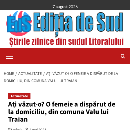
Skip
7 august 2026
to
content
Primary
Menu
HOME
ACTUALITATE
AȚI VĂZUT-O? O FEMEIE A DISPĂRUT DE LA
DOMICILIU, DIN COMUNA VALU LUI TRAIAN
Actualitate
Ați văzut-o? O femeie a dispărut de
la domiciliu, din comuna Valu lui
Traian
admin
1 mai 2023