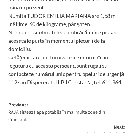
până în prezent.
Numita TUDOR EMILIA MARIANA are 1,68 m
înălțime, 60 de kilograme, păr șaten.
Nu se cunosc obiectele de îmbrăcăminte pe care
aceasta le purta în momentul plecării de la
domiciliu.
Cetățenii care pot furniza orice informații în
legătură cu această persoană sunt rugați să
contacteze numărul unic pentru apeluri de urgență
112 sau Dispeceratul I.P.J Constanța, tel. 611.364.
Post
Previous:
RAJA sistează apa potabilă în mai multe zone din
navigation
Constanța
Next: