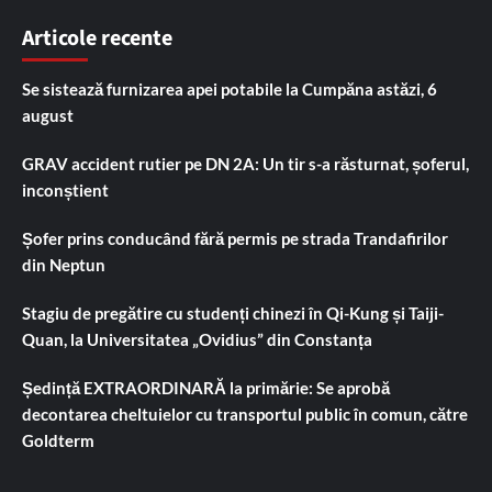
Articole recente
Se sistează furnizarea apei potabile la Cumpăna astăzi, 6
august
GRAV accident rutier pe DN 2A: Un tir s-a răsturnat, șoferul,
inconștient
Șofer prins conducând fără permis pe strada Trandafirilor
din Neptun
Stagiu de pregătire cu studenți chinezi în Qi-Kung și Taiji-
Quan, la Universitatea „Ovidius” din Constanța
Ședință EXTRAORDINARĂ la primărie: Se aprobă
decontarea cheltuielor cu transportul public în comun, către
Goldterm