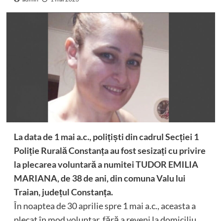
La data de 1 mai a.c., polițiști din cadrul Secției 1
Poliție Rurală Constanța au fost sesizați cu privire
la plecarea voluntară a numitei TUDOR EMILIA
MARIANA, de 38 de ani, din comuna Valu lui
Traian, județul Constanța.
În noaptea de 30 aprilie spre 1 mai a.c., aceasta a
plecat în mod voluntar, fără a reveni la domiciliu