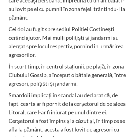
care aceeaşi persoană, împreună cu un alt băiat l-
au lovit pe el cu pumnii în zona feţei, trântindu-l la
pământ.
Cei doi au fugit spre sediul Poliției Costinești,
cerând ajutor. Mai mulţi poliţişti şi jandarmi au
alergat spre locul respectiv, pornind în urmărirea
agresorilor.
În scurt timp, în centrul stațiunii, pe plajă, în zona
Clubului Gossip, a început o bătaie generală, între
agresori, polițiști și jandarmi.
Smardoii implicați în scandal au declarat că, de
fapt, cearta ar fi pornit de la cerșetorul de pe aleea
Litoral, care l-ar fi înjurat pe unul dintre ei.
Cerșetorul a fost împins și a căzut și, în timp ce se
afla la pământ, acesta a fost lovit de agresori cu