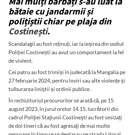
Mai mulți bărbați s-au luat la
bătaie cu jandarmii și
polițiștii chiar pe plaja din
Costinești
.
Scandalagii au fost reținuți, iar la ieșirea din sediul
Poliției Costinești au avut un comportament la fel
de violent.
Cei patru au fost trimiși în judecată la Mangalia pe
27 februarie 2024, pentru loviri sau alte violențe și
tulburarea liniștii și ordinii publice.
În rechizitoriul procurorilor se arată că, pe 15
august 2023, în jurul orelor 14.15, lucrătorii din
cadrul Poliţiei Staţiunii Costineşti au fost sesizaţi
de doi tineri că au fost agresaţi de mai multe
persoane în timp ce se deplasau pe strada Litoral