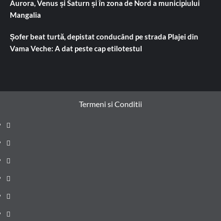
Aurora, Venus și Saturn și în zona de Nord a municipiului
Mangalia
Șofer beat turtă, depistat conducând pe strada Plajei din
Vama Veche: A dat peste cap etilotestul
Termeni si Conditii
Prima
pagină
Știri
de
Administrație
ultima
locală
Actualitate
oră
Justiție
Cultura