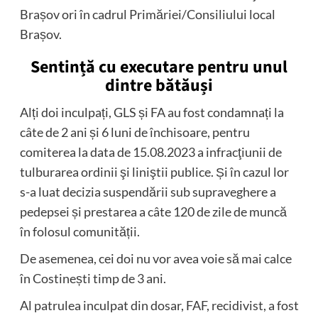
Brașov ori în cadrul Primăriei/Consiliului local
Brașov.
Sentință cu executare pentru unul
dintre bătăuși
Alți doi inculpați, GLS și FA au fost condamnați la
câte de 2 ani și 6 luni de închisoare, pentru
comiterea la data de 15.08.2023 a infracţiunii de
tulburarea ordinii şi liniştii publice. Și în cazul lor
s-a luat decizia suspendării sub supraveghere a
pedepsei și prestarea a câte 120 de zile de muncă
în folosul comunității.
De asemenea, cei doi nu vor avea voie să mai calce
în Costinești timp de 3 ani.
Al patrulea inculpat din dosar, FAF, recidivist, a fost