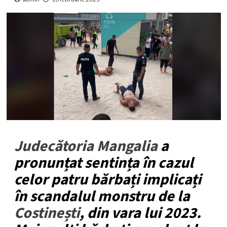
Judecătoria Mangalia
a
pronunțat sentința în cazul
celor patru bărbați implicați
în scandalul monstru de la
Costinești
, din vara lui 2023.