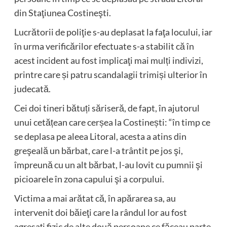
din Staţiunea Costineşti.
Lucrătorii de poliţie s-au deplasat la faţa locului, iar
în urma verificărilor efectuate s-a stabilit că în
acest incident au fost implicaţi mai mulți indivizi,
printre care și patru scandalagii trimiși ulterior în
judecată.
Cei doi tineri bătuți săriseră, de fapt, în ajutorul
unui cetățean care cerșea la Costinești: “în timp ce
se deplasa pe aleea Litoral, acesta a atins din
greşeală un bărbat, care l-a trântit pe jos şi,
împreună cu un alt bărbat, l-au lovit cu pumnii şi
picioarele în zona capului şi a corpului.
Victima a mai arătat că, în apărarea sa, au
intervenit doi băieţi care la rândul lor au fost
agresaţi fizic de alte două persoane ce făceau parte