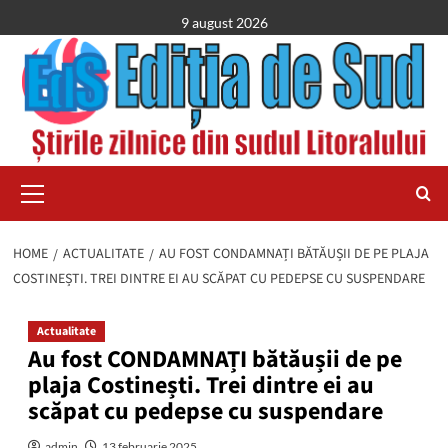
Skip
9 august 2026
to
content
Primary
Menu
HOME
ACTUALITATE
AU FOST CONDAMNAȚI BĂTĂUȘII DE PE PLAJA
COSTINEȘTI. TREI DINTRE EI AU SCĂPAT CU PEDEPSE CU SUSPENDARE
Actualitate
Au fost CONDAMNAȚI bătăușii de pe
plaja Costinești. Trei dintre ei au
scăpat cu pedepse cu suspendare
admin
13 februarie 2025