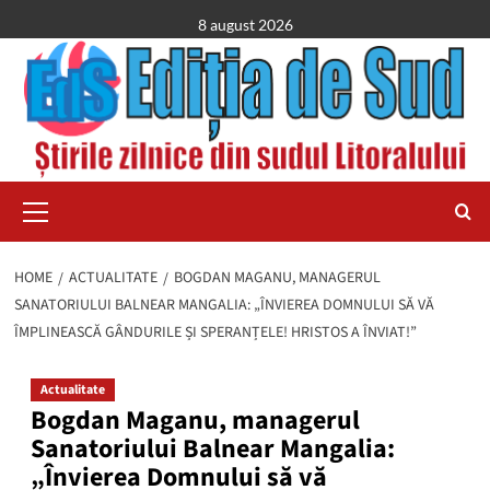
Skip
8 august 2026
to
content
Primary
Menu
HOME
ACTUALITATE
BOGDAN MAGANU, MANAGERUL
SANATORIULUI BALNEAR MANGALIA: „ÎNVIEREA DOMNULUI SĂ VĂ
ÎMPLINEASCĂ GÂNDURILE ȘI SPERANȚELE! HRISTOS A ÎNVIAT!”
Actualitate
Bogdan Maganu, managerul
Sanatoriului Balnear Mangalia:
„Învierea Domnului să vă