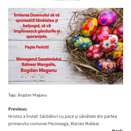
Tags:
Bogdan Maganu
Post
Previous:
Hristos a Înviat! Sărbători cu pace și sănătate din partea
navigation
primarului comunei Pecineaga, Marian Makkai
Next: