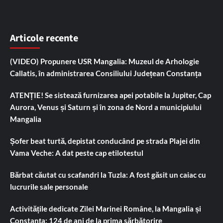
Articole recente
(VIDEO) Propunere USR Mangalia: Muzeul de Arhologie
Callatis, în administrarea Consiliului Județean Constanța
ATENȚIE! Se sistează furnizarea apei potabile la Jupiter, Cap
Aurora, Venus și Saturn și în zona de Nord a municipiului
Mangalia
Șofer beat turtă, depistat conducând pe strada Plajei din
Vama Veche: A dat peste cap etilotestul
Bărbat căutat cu scafandri la Tuzla: A fost găsit un caiac cu
lucrurile sale personale
Activitățile dedicate Zilei Marinei Române, la Mangalia și
Constanța: 124 de ani de la prima sărbătorire