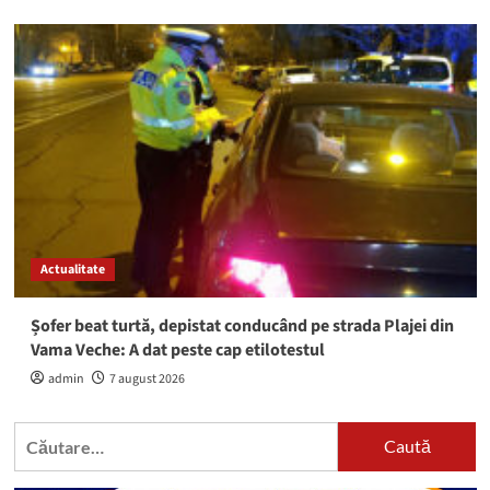
Actualitate
Șofer beat turtă, depistat conducând pe strada Plajei din
Vama Veche: A dat peste cap etilotestul
admin
7 august 2026
Caută
după: