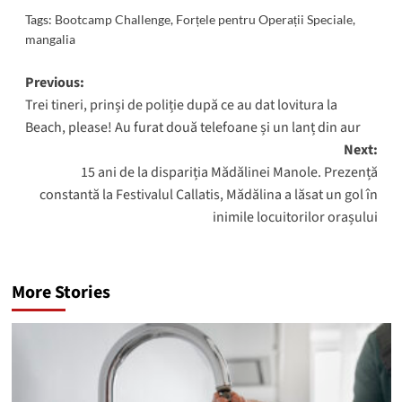
Tags:
Bootcamp Challenge
,
Forțele pentru Operații Speciale
,
mangalia
Post
Previous:
Trei tineri, prinși de poliție după ce au dat lovitura la
navigation
Beach, please! Au furat două telefoane și un lanț din aur
Next:
15 ani de la dispariția Mădălinei Manole. Prezență
constantă la Festivalul Callatis, Mădălina a lăsat un gol în
inimile locuitorilor orașului
More Stories