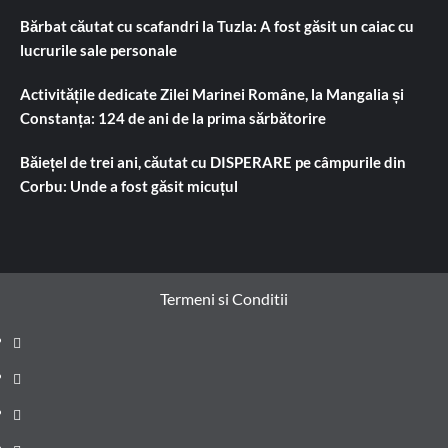
Bărbat căutat cu scafandri la Tuzla: A fost găsit un caiac cu
lucrurile sale personale
Activitățile dedicate Zilei Marinei Române, la Mangalia și
Constanța: 124 de ani de la prima sărbătorire
Băiețel de trei ani, căutat cu DISPERARE pe câmpurile din
Corbu: Unde a fost găsit micuțul
Termeni si Conditii
Prima
pagină
Știri
de
Administrație
ultima
locală
Actualitate