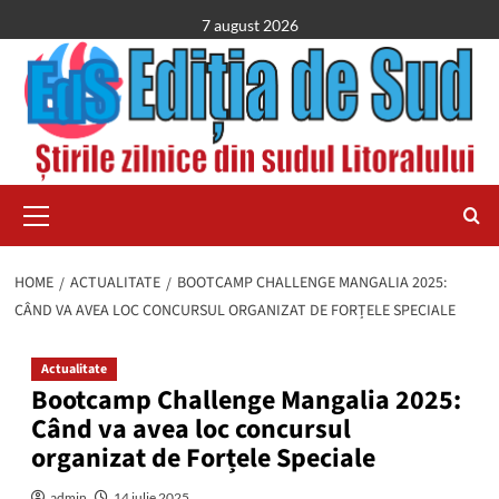
Skip
7 august 2026
to
content
Primary
Menu
HOME
ACTUALITATE
BOOTCAMP CHALLENGE MANGALIA 2025:
CÂND VA AVEA LOC CONCURSUL ORGANIZAT DE FORȚELE SPECIALE
Actualitate
Bootcamp Challenge Mangalia 2025:
Când va avea loc concursul
organizat de Forțele Speciale
admin
14 iulie 2025