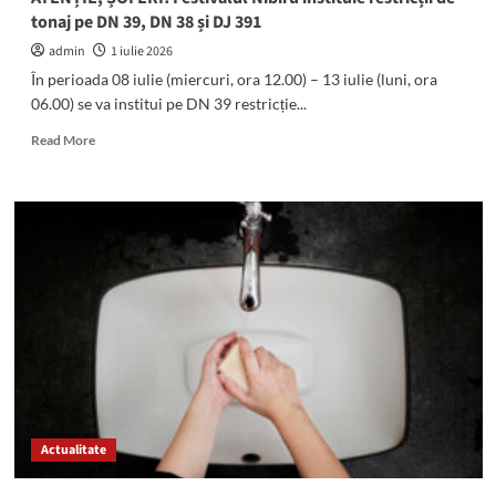
tonaj pe DN 39, DN 38 și DJ 391
admin
1 iulie 2026
În perioada 08 iulie (miercuri, ora 12.00) – 13 iulie (luni, ora
06.00) se va institui pe DN 39 restricție...
Read
Read More
more
about
ATENȚIE,
ȘOFERI!
Festivalul
Nibiru
instituie
restricții
de
tonaj
pe
DN
39,
DN
Actualitate
38
și
DJ