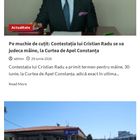
la
matematică/istorie
a
fost
Actualitate
decalată
Pe muchie de cuțit: Contestația lui Cristian Radu se va
judeca mâine, la Curtea de Apel Constanța
admin
29 iunie 2026
Contestația lui Cristian Radu a primit termen pentru mâine, 30
iunie, la Curtea de Apel Constanța, adică exact în ultima...
Read
Read More
more
about
Pe
muchie
de
cuțit:
Contestația
lui
Cristian