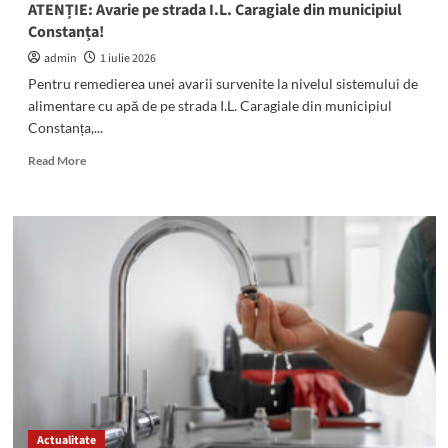
ATENȚIE: Avarie pe strada I.L. Caragiale din municipiul
391
Constanța!
admin
1 iulie 2026
Pentru remedierea unei avarii survenite la nivelul sistemului de
alimentare cu apă de pe strada I.L. Caragiale din municipiul
Constanța,...
Read
Read More
more
about
ATENȚIE:
Avarie
pe
strada
I.L.
Caragiale
din
municipiul
Constanța!
Actualitate