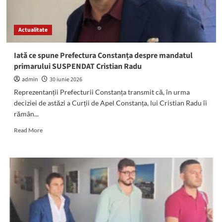
la
Techirghiol,
iar
Actualitate
un
altul
a
Iată ce spune Prefectura Constanța despre mandatul
fost
primarului SUSPENDAT Cristian Radu
salvat
din
admin
30 iunie 2026
valuri,
Reprezentanții Prefecturii Constanța transmit că, în urma
în
deciziei de astăzi a Curții de Apel Constanța, lui Cristian Radu îi
ultimul
rămân...
moment,
la
Read
Read More
Saturn
more
about
Iată
ce
spune
Prefectura
Constanța
despre
mandatul