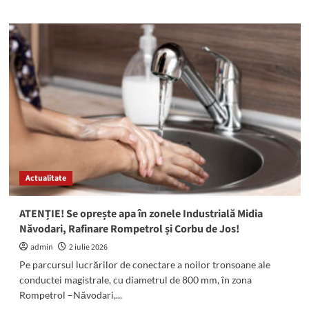
about
Se
schimbă
judecătorul
care
va
reanaliza
cererea
de
revocare
a
controlului
judiciar
Actualitate
a
lui
Cristian
ATENȚIE! Se oprește apa în zonele Industrială Midia
Radu
Năvodari, Rafinare Rompetrol și Corbu de Jos!
admin
2 iulie 2026
Pe parcursul lucrărilor de conectare a noilor tronsoane ale
conductei magistrale, cu diametrul de 800 mm, în zona
Rompetrol –Năvodari,...