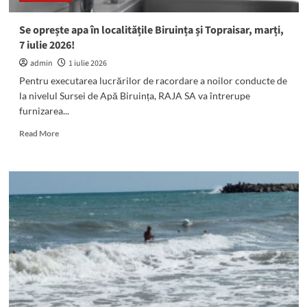
Se oprește apa în localitățile Biruința și Topraisar, marți,
7 iulie 2026!
admin
1 iulie 2026
Pentru executarea lucrărilor de racordare a noilor conducte de
la nivelul Sursei de Apă Biruința, RAJA SA va întrerupe
furnizarea...
Read
Read More
more
about
Se
oprește
apa
în
localitățile
Biruința
și
Topraisar,
marți,
7
iulie