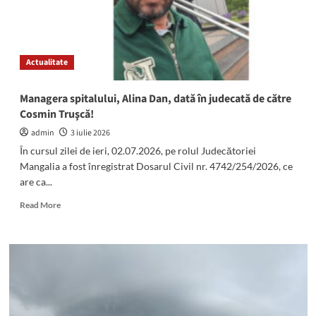
Actualitate
Managera spitalului, Alina Dan, dată în judecată de către
Cosmin Truşcă!
admin
3 iulie 2026
În cursul zilei de ieri, 02.07.2026, pe rolul Judecătoriei
Mangalia a fost înregistrat Dosarul Civil nr. 4742/254/2026, ce
are ca...
Read
Read More
more
about
Managera
spitalului,
Alina
Dan,
dată
în