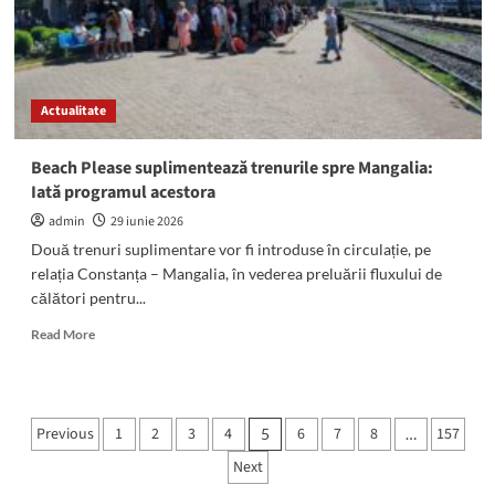
Radu
se
va
judeca
mâine,
Actualitate
la
Curtea
de
Beach Please suplimentează trenurile spre Mangalia:
Apel
Iată programul acestora
Constanța
admin
29 iunie 2026
Două trenuri suplimentare vor fi introduse în circulație, pe
relația Constanța – Mangalia, în vederea preluării fluxului de
călători pentru...
Read
Read More
more
about
Beach
Please
Paginație
Previous
1
2
3
4
6
7
8
157
5
…
suplimentează
articole
trenurile
Next
spre