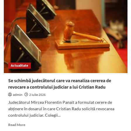
ALERT
și
COD
ROȘU
pentru
sudul
litoralului:
Averse
de
până
la
Actualitate
50
de
litri
Se schimbă judecătorul care va reanaliza cererea de
pe
revocare a controlului judiciar a lui Cristian Radu
metrul
pătrat
admin
2 iulie 2026
Judecătorul Mircea Florentin Panait a formulat cerere de
abținere în dosarul în care Cristian Radu solicită revocarea
controlului judiciar. Colegii...
Read
Read More
more