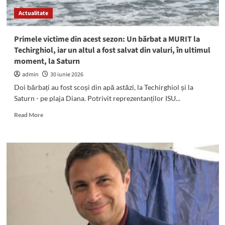
2026!
Actualitate
Primele victime din acest sezon: Un bărbat a MURIT la
Techirghiol, iar un altul a fost salvat din valuri, în ultimul
moment, la Saturn
admin
30 iunie 2026
Doi bărbați au fost scoși din apă astăzi, la Techirghiol și la
Saturn - pe plaja Diana. Potrivit reprezentanților ISU...
Read
Read More
more
about
Primele
victime
din
acest
sezon:
Un
bărbat
a
MURIT