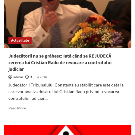
sudul
litoralului!
Locuitorii
au
primit
mesaj
RO
Actualitate
ALERT,
ANM
a
Judecătorii nu se grăbesc: Iată când se REJUDECĂ
emis
cererea lui Cristian Radu de revocare a controlului
Cod
judiciar
Portocaliu
admin
3 iulie 2026
Judecătorii Tribunalului Constanța au stabilit care este data la
care vor analiza dosarul lui Cristian Radu privind revocarea
controlului judiciar....
Read
Read More
more
about
Judecătorii
nu