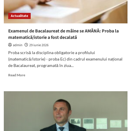
Actualitate
Examenul de Bacalaureat de mâine se AMÂNĂ: Proba la
matematică/istorie a fost decalată
admin
29 iunie 2026
Proba scrisă la disciplina obligatorie a profilului
(matematică/istorie) - proba Ec) din cadrul examenului național
de Bacalaureat, programată în ziua...
Read
Read More
more
about
Examenul
de
Bacalaureat
de
mâine
se
AMÂNĂ:
Proba