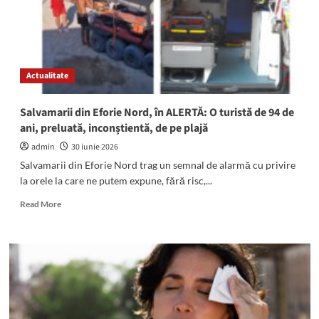
Actualitate
Salvamarii din Eforie Nord, în ALERTĂ: O turistă de 94 de
ani, preluată, inconștientă, de pe plajă
admin
30 iunie 2026
Salvamarii din Eforie Nord trag un semnal de alarmă cu privire
la orele la care ne putem expune, fără risc,...
Read
Read More
more
about
Salvamarii
din
Eforie
Nord,
în
ALERTĂ: