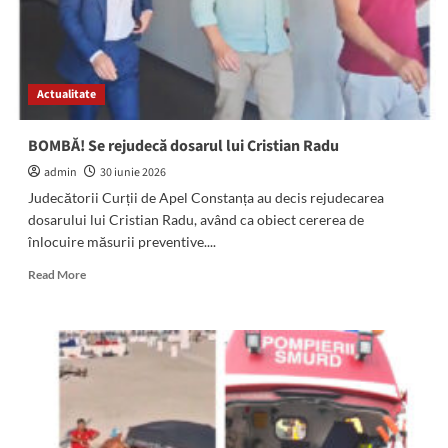
primarului
SUSPENDAT
Cristian
Radu
Actualitate
BOMBĂ! Se rejudecă dosarul lui Cristian Radu
admin
30 iunie 2026
Judecătorii Curții de Apel Constanța au decis rejudecarea
dosarului lui Cristian Radu, având ca obiect cererea de
înlocuire măsurii preventive....
Read
Read More
more
about
BOMBĂ!
Se
rejudecă
dosarul
lui
Cristian
Radu