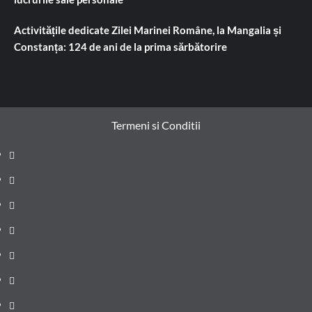
Activitățile dedicate Zilei Marinei Române, la Mangalia și
Constanța: 124 de ani de la prima sărbătorire
Termeni si Conditii
Prima
pagină
Știri
de
Administrație
ultima
locală
Actualitate
oră
Justiție
Cultura
Sănătate