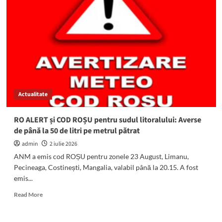
se
grăbesc:
Iată
când
se
REJUDECĂ
cererea
lui
Cristian
Radu
Actualitate
de
revocare
a
RO ALERT și COD ROȘU pentru sudul litoralului: Averse
controlului
de până la 50 de litri pe metrul pătrat
judiciar
admin
2 iulie 2026
ANM a emis cod ROȘU pentru zonele 23 August, Limanu,
Pecineaga, Costinești, Mangalia, valabil până la 20.15. A fost
emis...
Read
Read More
more
about
RO