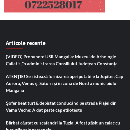
Articole recente
(VIDEO) Propunere USR Mangalia: Muzeul de Arhologie
Callatis, în administrarea Consiliului Județean Constanța
ATENȚIE! Se sistează furnizarea apei potabile la Jupiter, Cap
Aurora, Venus și Saturn și în zona de Nord a municipiului
Mangalia
Șofer beat turtă, depistat conducând pe strada Plajei din
Vama Veche: A dat peste cap etilotestul
Bărbat căutat cu scafandri la Tuzla: A fost găsit un caiac cu
lucrurile sale personale