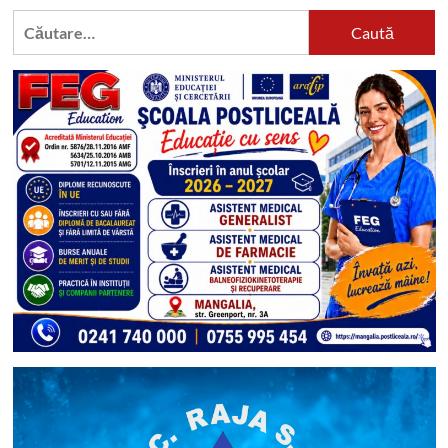
Mangalia:
Caută
Iată
programul
după:
acestora