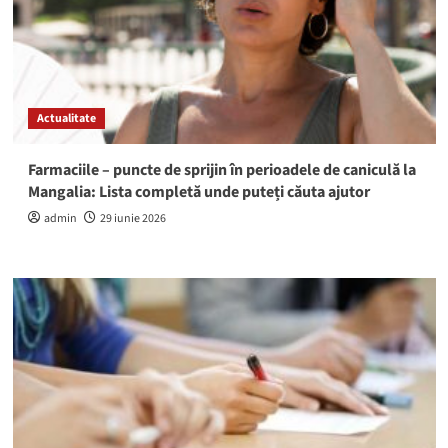
O
turistă
de
94
de
ani,
Actualitate
preluată,
inconștientă,
de
Farmaciile – puncte de sprijin în perioadele de caniculă la
pe
Mangalia: Lista completă unde puteți căuta ajutor
plajă
admin
29 iunie 2026