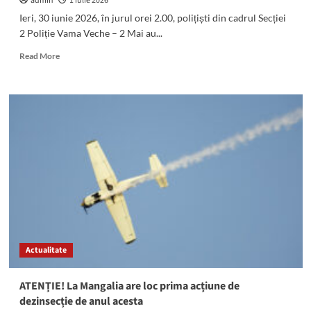
admin
1 iulie 2026
Prof.
Violeta
Ieri, 30 iunie 2026, în jurul orei 2.00, polițiști din cadrul Secției
Carmen
2 Poliție Vama Veche – 2 Mai au...
Lica:
„Este
Read
Read More
un
more
copil
about
deosebit,
Vamaiot
frumos
beat,
atât
depistat
fizic
la
cât
volan
și
de
sufletește”
polițiști
Actualitate
ATENȚIE! La Mangalia are loc prima acțiune de
dezinsecție de anul acesta