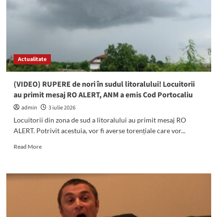
judecată
de
către
Cosmin
Truşcă!
Actualitate
(VIDEO) RUPERE de nori în sudul litoralului! Locuitorii
au primit mesaj RO ALERT, ANM a emis Cod Portocaliu
admin
3 iulie 2026
Locuitorii din zona de sud a litoralului au primit mesaj RO
ALERT. Potrivit acestuia, vor fi averse torențiale care vor...
Read
Read More
more
about
(VIDEO)
RUPERE
de
nori
în