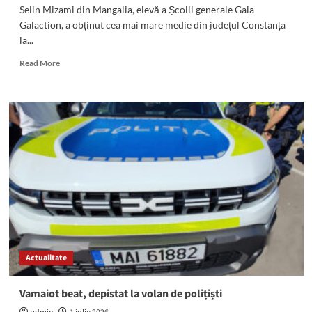
Selin Mizami din Mangalia, elevă a Școlii generale Gala
Galaction, a obținut cea mai mare medie din județul Constanța
la...
Read
Read More
more
about
Selin
Mizami,
de
la
Școala
Gala
Galaction,
nota
cea
mai
mare
din
Actualitate
județ
la
Evaluare
Vamaiot beat, depistat la volan de polițiști
Națională.