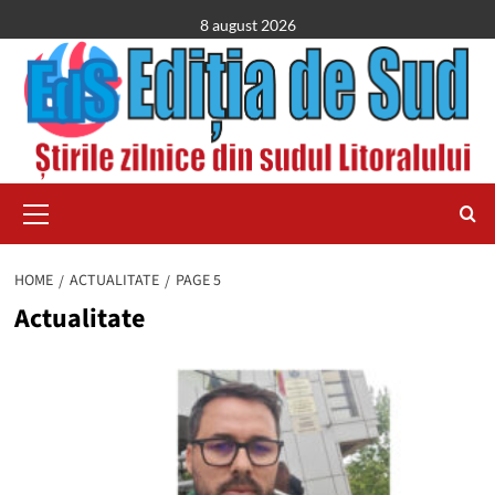
Skip
8 august 2026
to
content
Primary
Menu
HOME
ACTUALITATE
PAGE 5
Actualitate