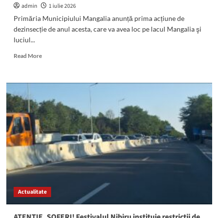
admin
1 iulie 2026
Primăria Municipiului Mangalia anunță prima acțiune de
dezinsecție de anul acesta, care va avea loc pe lacul Mangalia şi
luciul...
Read
Read More
more
about
ATENȚIE!
La
Mangalia
are
loc
prima
acțiune
de
dezinsecție
de
anul
acesta
Actualitate
ATENȚIE, ȘOFERI! Festivalul Nibiru instituie restricții de