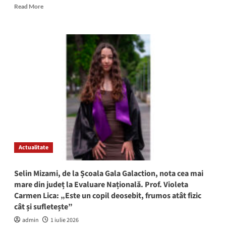
Read
Read More
more
about
ATENȚIE!
Se
oprește
apa
în
zonele
Industrială
Midia
Năvodari,
Rafinare
Rompetrol
și
Actualitate
Corbu
de
Jos!
Selin Mizami, de la Școala Gala Galaction, nota cea mai
mare din județ la Evaluare Națională. Prof. Violeta
Carmen Lica: „Este un copil deosebit, frumos atât fizic
cât și sufletește”
admin
1 iulie 2026