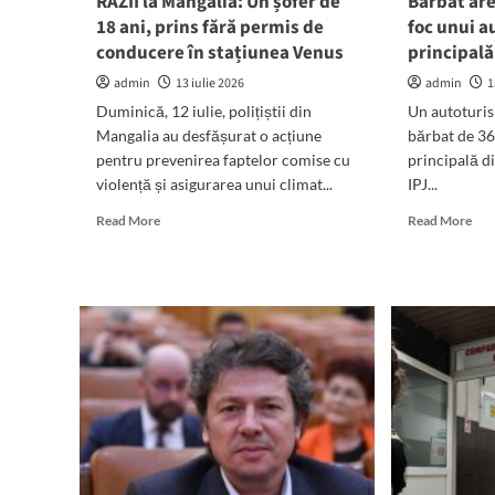
RAZII la Mangalia: Un șofer de
Bărbat are
Bac
18 ani, prins fără permis de
foc unui a
202
conducere în stațiunea Venus
principal
admin
13 iulie 2026
admin
1
Duminică, 12 iulie, polițiștii din
Un autoturis
Mangalia au desfășurat o acțiune
bărbat de 36
pentru prevenirea faptelor comise cu
principală d
violență și asigurarea unui climat...
IPJ...
Read
Rea
Read More
Read More
more
mor
about
abo
RAZII
Băr
la
are
Mangalia:
dup
Un
ce
șofer
a
de
dat
18
foc
ani,
unu
prins
aut
fără
pe
permis
str