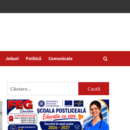
Joburi
Politică
Comunicate
Caută
după: