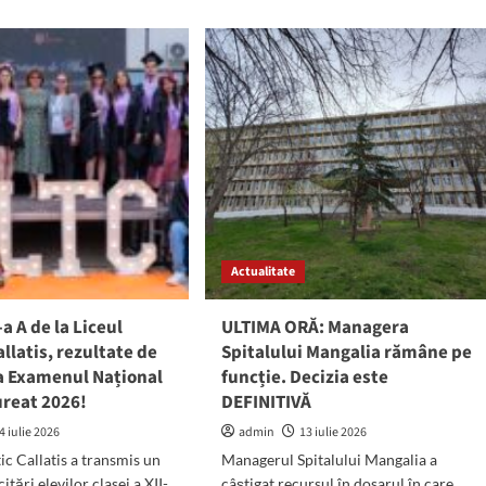
tul
Mesajul
mar
deputatului
Daniel
galiei
Georgescu,
în
dut,
privința
nitiv,
blocajului
testația
guvernamental:
vind
„Să
ocarea
fie
trolului
clar,
ciar
PSD
este
Actualitate
în
opoziție”
-a A de la Liceul
ULTIMA ORĂ: Managera
allatis, rezultate de
Spitalului Mangalia rămâne pe
la Examenul Național
funcție. Decizia este
ureat 2026!
DEFINITIVĂ
4 iulie 2026
admin
13 iulie 2026
ic Callatis a transmis un
Managerul Spitalului Mangalia a
itări elevilor clasei a XII-
câștigat recursul în dosarul în care