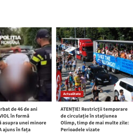
ătate
municipiul
lică
Constanţa
ns
trol
alul
galia,
și
rile
te
ate
Actualitate
enți:
tatea
rbat de 46 de ani
ATENȚIE! Restricții temporare
e
VIOL în formă
de circulație în stațiunea
ă asupra unei minore
Olimp, timp de mai multe zile:
e
A ajuns în fața
Perioadele vizate
t,