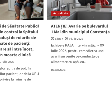
ncipală
ma
Actualitate
he
i de Sănătate Publică
ATENȚIE! Avarie pe bulevardul
 în control la Spitalul
1 Mai din municipiul Constanţa
aduși de roiurile de
admin
9 iulie 2026
ate de pacienți:
Echipele RAJA intervin astăzi – 09
are să intre încet,
iulie 2026, pentru remedierea unei
 în moarte clinică
avarii survenite pe conducta de
alimentare cu apă, cu...
0 iulie 2026
elor Ediția de Sud, în
Read
Read More
ilor pacienților de la UPU
more
about
rivire la roiurile de
ATENȚIE!
Avarie
d
pe
e
bulevardul
ut
1
ectorii
Mai
din