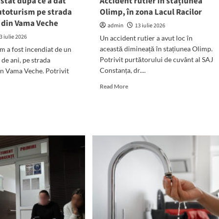
stat după ce a dat
Accident rutier în stațiunea
alaureat
utoturism pe strada
Olimp, în zona Lacul Racilor
6!
ă din Vama Veche
admin
13 iulie 2026
3 iulie 2026
Un accident rutier a avut loc în
această dimineață în stațiunea Olimp.
m a fost incendiat de un
Potrivit purtătorului de cuvânt al SAJ
 de ani, pe strada
Constanța, dr....
in Vama Veche. Potrivit
Read
Read More
more
d
about
e
Accident
ut
rutier
bat
în
stat
stațiunea
ă
Olimp,
în
zona
Lacul
Racilor
i
oturism
ada