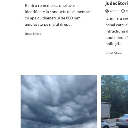
despre
dar
judecători
Pentru remedierea unei avarii
viitoarele
sigu
admin
9
identificate la conducta de alimentare
alegeri,
în
profilul
cu apă cu diametrul de 800 mm,
moa
Urmare a cer
candidatului
clin
amplasată pe malul drept...
penal care v
PSD,
infracțiunii 
Read
dar
Read More
unui minor, 
more
și
polițiști...
about
comentarii
Se
despre
Rea
Read More
oprește
DEZASTRUL
mor
apa
în
abo
în
care
(VI
localitatea
se
Băr
Agigea,
zbate
de
în
Spitalul
46
perioada
Municipal
de
14
Mangalia
ani
–
acu
15
de
iulie
VI
2026
în
for