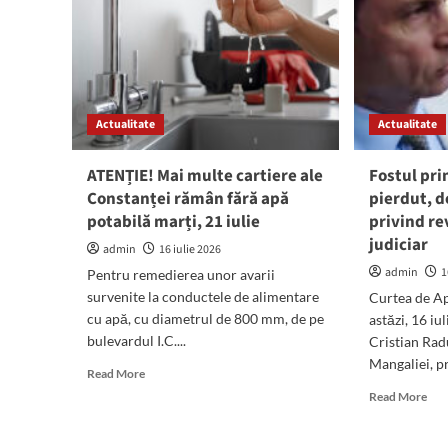
Actualitate
Actualitate
ATENȚIE! Mai multe cartiere ale
Fostul pri
Constanței rămân fără apă
pierdut, d
potabilă marți, 21 iulie
privind re
judiciar
admin
16 iulie 2026
admin
1
Pentru remedierea unor avarii
survenite la conductele de alimentare
Curtea de Ap
cu apă, cu diametrul de 800 mm, de pe
astăzi, 16 iul
bulevardul I.C....
Cristian Radu
Mangaliei, pr
Read
Read More
more
Rea
Read More
about
mor
ATENȚIE!
abo
Mai