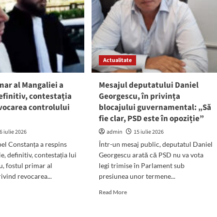
Actualitate
mar al Mangaliei a
Mesajul deputatului Daniel
efinitiv, contestația
Georgescu, în privința
vocarea controlului
blocajului guvernamental: „Să
fie clar, PSD este în opoziție”
6 iulie 2026
admin
15 iulie 2026
el Constanța a respins
Într-un mesaj public, deputatul Daniel
ie, definitiv, contestația lui
Georgescu arată că PSD nu va vota
, fostul primar al
legi trimise în Parlament sub
ivind revocarea...
presiunea unor termene...
d
Read
Read More
e
more
ut
about