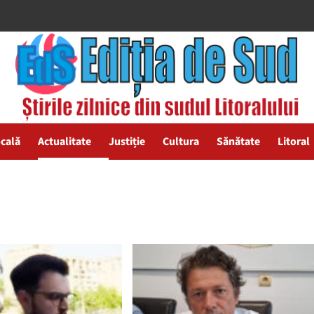
ocală
Actualitate
Justiție
Cultura
Sănătate
Litoral