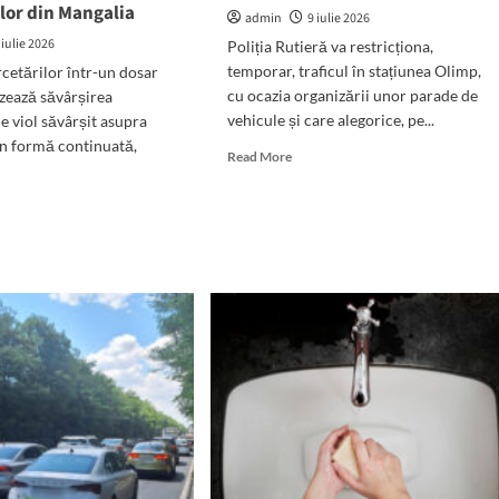
lor din Mangalia
admin
9 iulie 2026
r,
 iulie 2026
Poliția Rutieră va restricționa,
rte
temporar, traficul în stațiunea Olimp,
cetărilor într-un dosar
ică
cu ocazia organizării unor parade de
izează săvârșirea
vehicule și care alegorice, pe...
de viol săvârșit asupra
în formă continuată,
Read
Read More
more
about
d
ATENȚIE!
e
Restricții
ut
temporare
DEO)
de
bat
circulație
în
stațiunea
Olimp,
timp
zat
de
mai
OL
multe
zile:
mă
Perioadele