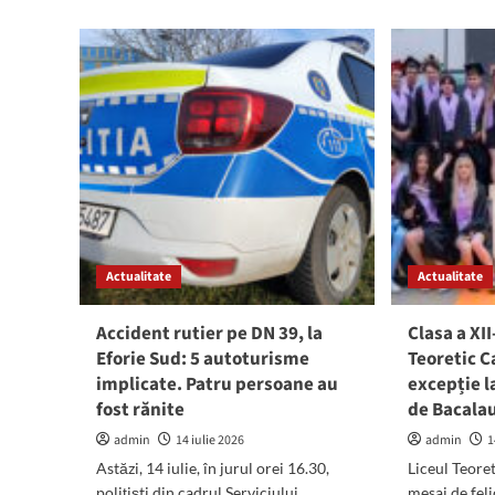
Fos
multe
pri
cartiere
al
ale
Man
Constanței
a
rămân
pier
fără
defi
apă
con
potabilă
pri
marți,
rev
21
con
iulie
judi
Actualitate
Actualitate
Accident rutier pe DN 39, la
Clasa a XII
Eforie Sud: 5 autoturisme
Teoretic C
implicate. Patru persoane au
excepție 
fost rănite
de Bacala
admin
14 iulie 2026
admin
1
Astăzi, 14 iulie, în jurul orei 16.30,
Liceul Teoret
polițiști din cadrul Serviciului
mesaj de felic