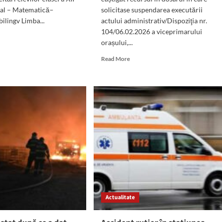
Real – Matematică–
solicitase suspendarea executării
ilingv Limba...
actului administrativ/Dispoziţia nr.
104/06.02.2026 a viceprimarului
d
orașului,...
e
ut
Read
Read More
sa
more
about
ULTIMA
ORĂ:
Managera
Spitalului
Mangalia
ul
rămâne
retic
pe
atis,
funcție.
ultate
Decizia
este
epție
DEFINITIVĂ
menul
Actualitate
ional