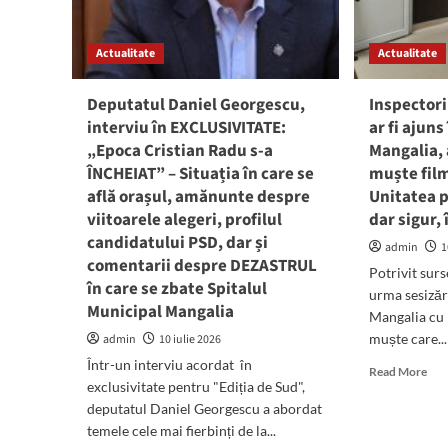
de
pri
conducere
din
Actualitate
în
Actualitate
Va
stațiunea
Vec
Venus
Deputatul Daniel Georgescu,
Inspectori
interviu în EXCLUSIVITATE:
ar fi ajuns
„Epoca Cristian Radu s-a
Mangalia, 
ÎNCHEIAT” – Situația în care se
muște film
află orașul, amănunte despre
Unitatea p
viitoarele alegeri, profilul
dar sigur,
candidatului PSD, dar și
admin
1
comentarii despre DEZASTRUL
Potrivit surs
în care se zbate Spitalul
urma sesizăr
Municipal Mangalia
Mangalia cu p
muște care...
admin
10 iulie 2026
Într-un interviu acordat în
Rea
Read More
exclusivitate pentru "Ediția de Sud",
mor
abo
deputatul Daniel Georgescu a abordat
Insp
temele cele mai fierbinți de la...
de