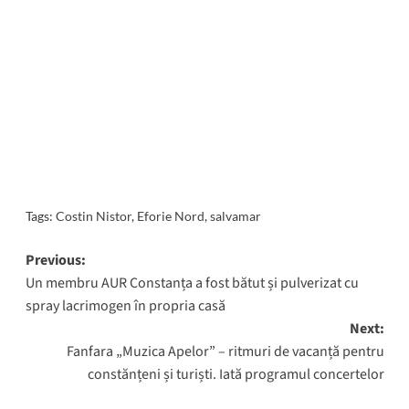
Tags:
Costin Nistor
,
Eforie Nord
,
salvamar
Post
Previous:
Un membru AUR Constanța a fost bătut și pulverizat cu
navigation
spray lacrimogen în propria casă
Next:
Fanfara „Muzica Apelor” – ritmuri de vacanță pentru
constănțeni și turiști. Iată programul concertelor