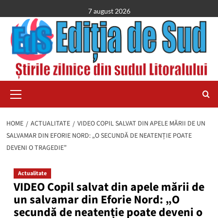
Skip
7 august 2026
to
content
Primary
Menu
HOME
ACTUALITATE
VIDEO COPIL SALVAT DIN APELE MĂRII DE UN
SALVAMAR DIN EFORIE NORD: „O SECUNDĂ DE NEATENȚIE POATE
DEVENI O TRAGEDIE”
Actualitate
VIDEO Copil salvat din apele mării de
un salvamar din Eforie Nord: „O
secundă de neatenție poate deveni o