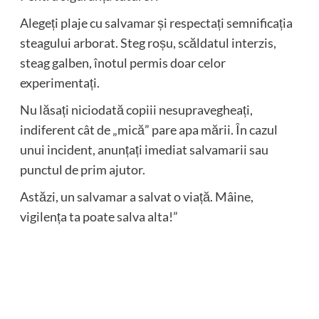
Alegeți plaje cu salvamar și respectați semnificația
steagului arborat. Steg roșu, scăldatul interzis,
steag galben, înotul permis doar celor
experimentați.
Nu lăsați niciodată copiii nesupravegheați,
indiferent cât de „mică” pare apa mării. În cazul
unui incident, anunțați imediat salvamarii sau
punctul de prim ajutor.
Astăzi, un salvamar a salvat o viață. Mâine,
vigilența ta poate salva alta!”