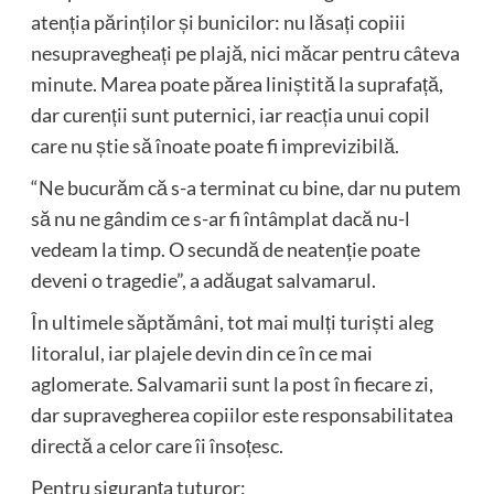
atenția părinților și bunicilor: nu lăsați copiii
nesupravegheați pe plajă, nici măcar pentru câteva
minute. Marea poate părea liniștită la suprafață,
dar curenții sunt puternici, iar reacția unui copil
care nu știe să înoate poate fi imprevizibilă.
“Ne bucurăm că s-a terminat cu bine, dar nu putem
să nu ne gândim ce s-ar fi întâmplat dacă nu-l
vedeam la timp. O secundă de neatenție poate
deveni o tragedie”, a adăugat salvamarul.
În ultimele săptămâni, tot mai mulți turiști aleg
litoralul, iar plajele devin din ce în ce mai
aglomerate. Salvamarii sunt la post în fiecare zi,
dar supravegherea copiilor este responsabilitatea
directă a celor care îi însoțesc.
Pentru siguranța tuturor: