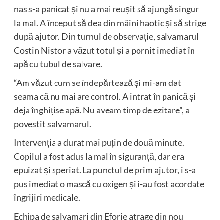
nas s-a panicat și nu a mai reușit să ajungă singur
la mal. A început să dea din mâini haotic și să strige
după ajutor. Din turnul de observație, salvamarul
Costin Nistor a văzut totul și a pornit imediat în
apă cu tubul de salvare.
“Am văzut cum se îndepărtează și mi-am dat
seama că nu mai are control. A intrat în panică și
deja înghițise apă. Nu aveam timp de ezitare”, a
povestit salvamarul.
Intervenția a durat mai puțin de două minute.
Copilul a fost adus la mal în siguranță, dar era
epuizat și speriat. La punctul de prim ajutor, i s-a
pus imediat o mască cu oxigen și i-au fost acordate
îngrijiri medicale.
Echipa de salvamari din Eforie atrage din nou