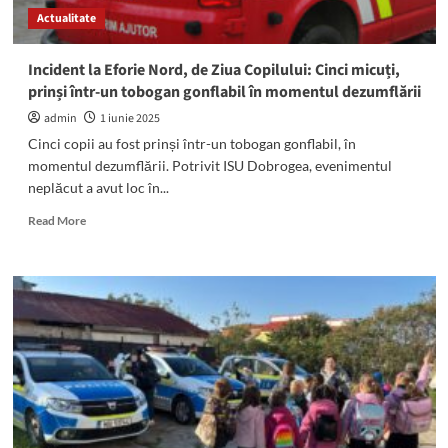
Nord:
Actualitate
„O
secundă
de
Incident la Eforie Nord, de Ziua Copilului: Cinci micuți,
neatenție
prinși într-un tobogan gonflabil în momentul dezumflării
poate
deveni
admin
1 iunie 2025
o
Cinci copii au fost prinși într-un tobogan gonflabil, în
tragedie”
momentul dezumflării. Potrivit ISU Dobrogea, evenimentul
neplăcut a avut loc în...
Read
Read More
more
about
Incident
la
Eforie
Nord,
de
Ziua
Copilului:
Cinci
micuți,
prinși