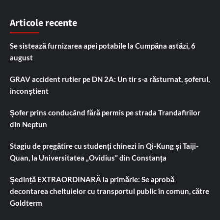
Articole recente
Se sistează furnizarea apei potabile la Cumpăna astăzi, 6
august
GRAV accident rutier pe DN 2A: Un tir s-a răsturnat, șoferul,
inconștient
Șofer prins conducând fără permis pe strada Trandafirilor
din Neptun
Stagiu de pregătire cu studenți chinezi în Qi-Kung și Taiji-
Quan, la Universitatea „Ovidius” din Constanța
Ședință EXTRAORDINARĂ la primărie: Se aprobă
decontarea cheltuielor cu transportul public în comun, către
Goldterm