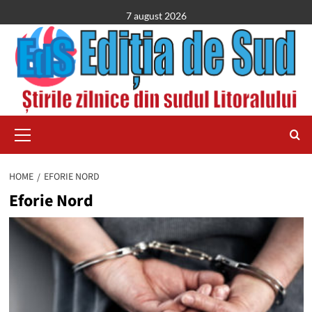
Skip
7 august 2026
to
content
Primary
Menu
HOME
EFORIE NORD
Eforie Nord