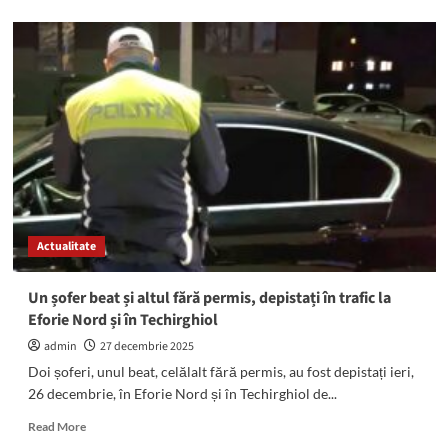
about
Urmărire
ca
în
filme
pe
DN
39!
Șofer
de
20
de
ani,
Actualitate
fără
permis,
prins
Un șofer beat și altul fără permis, depistați în trafic la
de
Eforie Nord și în Techirghiol
polițiști
cu
admin
27 decembrie 2025
o
Doi șoferi, unul beat, celălalt fără permis, au fost depistați ieri,
alcoolemie
26 decembrie, în Eforie Nord și în Techirghiol de...
de
1,56
Read
Read More
mg/l
more