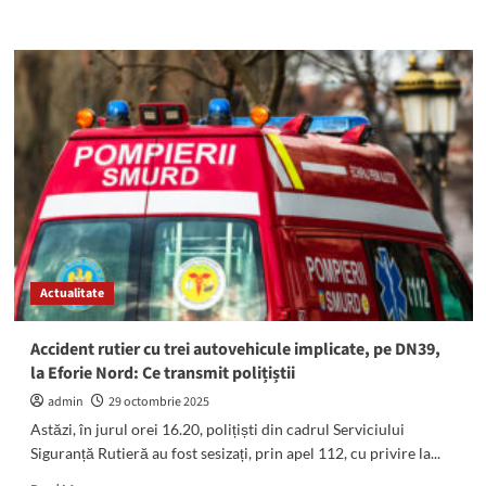
more
about
ATENȚIE!
Se
sistează
furnizarea
energiei
electrice
în
Pecineaga
și
Eforie
Nord
Actualitate
Accident rutier cu trei autovehicule implicate, pe DN39,
la Eforie Nord: Ce transmit polițiștii
admin
29 octombrie 2025
Astăzi, în jurul orei 16.20, polițiști din cadrul Serviciului
Siguranță Rutieră au fost sesizați, prin apel 112, cu privire la...
Read