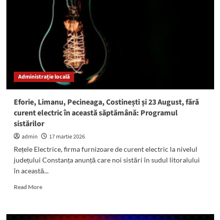
centru
de
tratament
din
Eforie
Nord!
13
pacienți
Administrație locală
s-
au
simțit
Eforie, Limanu, Pecineaga, Costinești și 23 August, fără
rău
curent electric în această săptămână: Programul
după
sistărilor
utilizarea
piscinei
admin
17 martie 2026
terapeutice
Rețele Electrice, firma furnizoare de curent electric la nivelul
județului Constanța anunță care noi sistări în sudul litoralului
în această...
Read
Read More
more
about
Eforie,