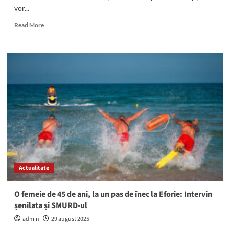
vor...
Read
Read More
more
about
Atenție,
se
oprește
apa
în
mai
multe
zone
din
Constanța
și
în
Actualitate
localitățile
Cumpăna,
Lazu,
O femeie de 45 de ani, la un pas de înec la Eforie: Intervin
Agigea
șenilata și SMURD-ul
și
Eforie
admin
29 august 2025
Nord