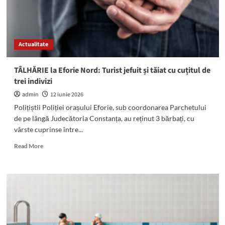
Actualitate
TÂLHĂRIE la Eforie Nord: Turist jefuit și tăiat cu cuțitul de
trei indivizi
admin
12 iunie 2026
Polițiștii Poliției orașului Eforie, sub coordonarea Parchetului
de pe lângă Judecătoria Constanța, au reținut 3 bărbați, cu
vârste cuprinse între...
Read
Read More
more
about
TÂLHĂRIE
la
Eforie
Nord:
Turist
jefuit