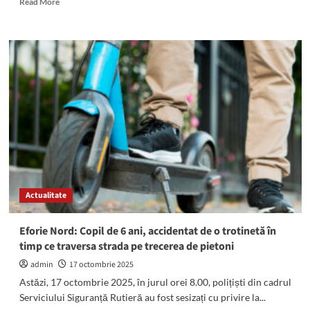
Read More
more
about
Accident
rutier
cu
trei
autovehicule
implicate,
pe
DN39,
la
Eforie
Nord:
Ce
Actualitate
transmit
polițiștii
Eforie Nord: Copil de 6 ani, accidentat de o trotinetă în
timp ce traversa strada pe trecerea de pietoni
admin
17 octombrie 2025
Astăzi, 17 octombrie 2025, în jurul orei 8.00, polițiști din cadrul
Serviciului Siguranță Rutieră au fost sesizați cu privire la...