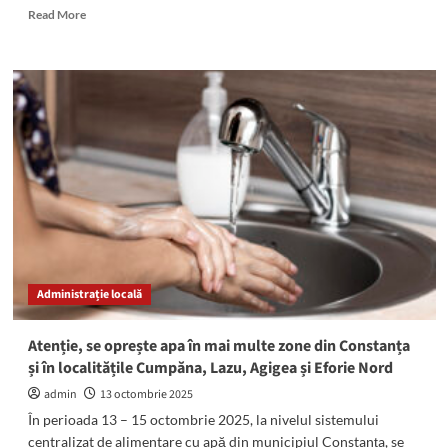
Read
Read More
more
about
Eforie
Nord:
Copil
de
6
ani,
accidentat
de
o
trotinetă
în
timp
Administrație locală
ce
traversa
strada
Atenție, se oprește apa în mai multe zone din Constanța
pe
și în localitățile Cumpăna, Lazu, Agigea și Eforie Nord
trecerea
de
admin
13 octombrie 2025
pietoni
În perioada 13 – 15 octombrie 2025, la nivelul sistemului
centralizat de alimentare cu apă din municipiul Constanța, se