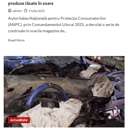
produse lăsate în soare
un
pieton
admin
3 iulie 2025
Autoritatea Națională pentru Protecția Consumatorilor
(ANPC), prin Comandamentul Litoral 2025, a derulat o serie de
controale în marile magazine de...
Read
Read More
more
about
(FOTO/VIDEO)
ANPC
a
sistat
activitatea
LIDL,
Kaufland,
Profi
și
Carrefour
din
Mangalia:
Actualitate
Gândaci,
marfă