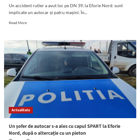
Un accident rutier a avut loc pe DN 39, la Eforie Nord: sunt
implicate un autocar și patru mașini. În...
Read
Read More
more
about
Accident
rutier
la
Eforie
Nord.
Sunt
implicate
un
autocar
și
patru
mașini
Actualitate
Un șofer de autocar s-a ales cu capul SPART la Eforie
Nord, după o altercație cu un pieton