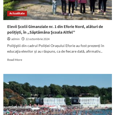
într-
un
Actualitate
tobogan
gonflabil
în
Elevii Școlii Gimanziale nr. 1 din Eforie Nord, alături de
momentul
polițiști, în „Săptămâna Şcoala Altfel”
dezumflării
admin
22 octombrie 2024
Poliţiştii din cadrul Poliției Orașului Eforie au fost prezenți în
educaţia elevilor și au răspuns, ca de fiecare dată, afirmativ...
Read
Read More
more
about
Elevii
Școlii
Gimanziale
nr.
1
din
Eforie
Nord,
alături