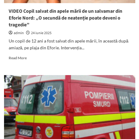
volanului
și
VIDEO Copil salvat din apele mării de un salvamar din
a
Eforie Nord: „O secundă de neatenție poate deveni o
intrat
tragedie”
într-
un
admin
24 iunie 2025
copac
Un copil de 12 ani a fost salvat din apele mării, în această după
amiază, pe plaja din Eforie. Intervenția...
Read
Read More
more
about
VIDEO
Copil
salvat
din
apele
mării
de
un
salvamar
din
Eforie