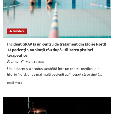
și
tăiat
cu
cuțitul
de
trei
Actualitate
indivizi
Incident GRAV la un centru de tratament din Eforie Nord!
13 pacienți s-au simțit rău după utilizarea piscinei
terapeutice
admin
25 aprilie 2026
Un incident s-a produs sâmbătă într-un centru medical din
Eforie Nord, unde mai mulți pacienți au început să se simtă...
Read
Read More
more
about
Incident
GRAV
la
un