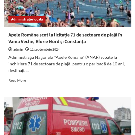
de
polițiști,
în
Administrație locală
„Săptămâna
Şcoala
Altfel”
Apele Române scot la licitație 71 de sectoare de plajă în
Vama Veche, Eforie Nord și Constanţa
admin
11 septembrie 2024
Administraţia Naţională "Apele Române" (ANAR) scoate la
închiriere 71 de sectoare de plajă, pentru o perioadă de 10 ani,
destinaţia...
Read
Read More
more
about
Apele
Române
scot
la
licitație
71
de