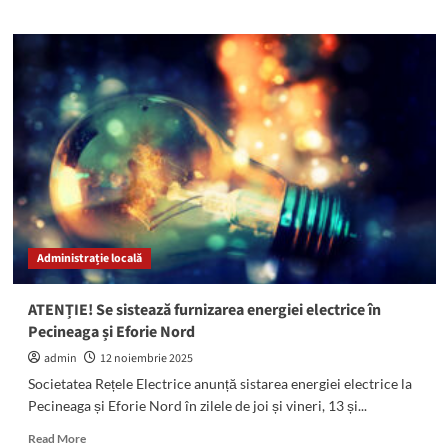
about
Un
șofer
beat
și
altul
fără
permis,
depistați
în
trafic
la
Eforie
Administrație locală
Nord
și
în
ATENȚIE! Se sistează furnizarea energiei electrice în
Techirghiol
Pecineaga și Eforie Nord
admin
12 noiembrie 2025
Societatea Rețele Electrice anunță sistarea energiei electrice la
Pecineaga și Eforie Nord în zilele de joi și vineri, 13 și...
Read
Read More