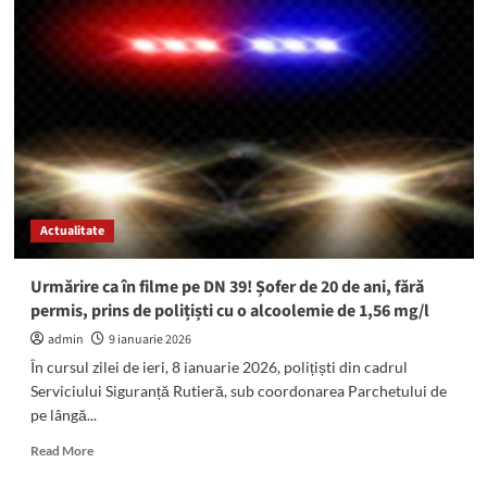
Limanu,
Pecineaga,
Costinești
și
23
August,
fără
curent
electric
în
această
Actualitate
săptămână:
Programul
sistărilor
Urmărire ca în filme pe DN 39! Șofer de 20 de ani, fără
permis, prins de polițiști cu o alcoolemie de 1,56 mg/l
admin
9 ianuarie 2026
În cursul zilei de ieri, 8 ianuarie 2026, polițiști din cadrul
Serviciului Siguranță Rutieră, sub coordonarea Parchetului de
pe lângă...
Read
Read More
more