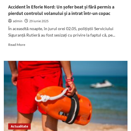
expirată,
Accident în Eforie Nord: Un șofer beat și fără permis a
produse
pierdut controlul volanului și a intrat într-un copac
lăsate
în
admin
29 iunie 2025
soare
În aceasdtă noapte, în jurul orei 02.05, polițiștii Serviciului
Siguranță Rutieră au fost sesizați cu privire la faptul că, pe...
Read
Read More
more
about
Accident
în
Eforie
Nord:
Un
șofer
beat
și
fără
permis
a
pierdut
Actualitate
controlul