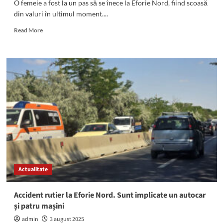
O femeie a fost la un pas să se înece la Eforie Nord, fiind scoasă
din valuri în ultimul moment....
Read
Read More
more
about
O
femeie
de
45
de
ani,
la
un
pas
de
înec
la
Actualitate
Eforie:
Intervin
șenilata
Accident rutier la Eforie Nord. Sunt implicate un autocar
și
și patru mașini
SMURD-
ul
admin
3 august 2025