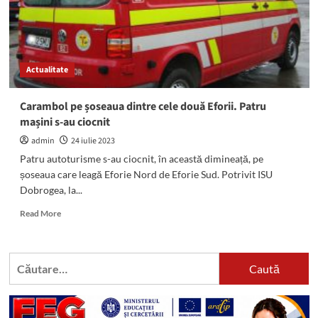
sectoare
de
plajă
în
Vama
Actualitate
Veche,
Eforie
Nord
Carambol pe șoseaua dintre cele două Eforii. Patru
și
mașini s-au ciocnit
Constanţa
admin
24 iulie 2023
Patru autoturisme s-au ciocnit, în această dimineață, pe
șoseaua care leagă Eforie Nord de Eforie Sud. Potrivit ISU
Dobrogea, la...
Read
Read More
more
about
Carambol
Caută
pe
după:
șoseaua
dintre
cele