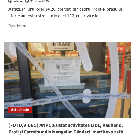
admin
31 iulie 2025
Astăzi, în jurul orei 14.20, polițiști din cadrul Poliției orașului
Eforie au fost sesizați, prin apel 112, cu privire la...
Read
Read More
more
about
Un
șofer
de
autocar
s-
a
ales
cu
capul
SPART
la
Eforie
Actualitate
Nord,
după
o
(FOTO/VIDEO) ANPC a sistat activitatea LIDL, Kaufland,
altercație
Profi și Carrefour din Mangalia: Gândaci, marfă expirată,
cu