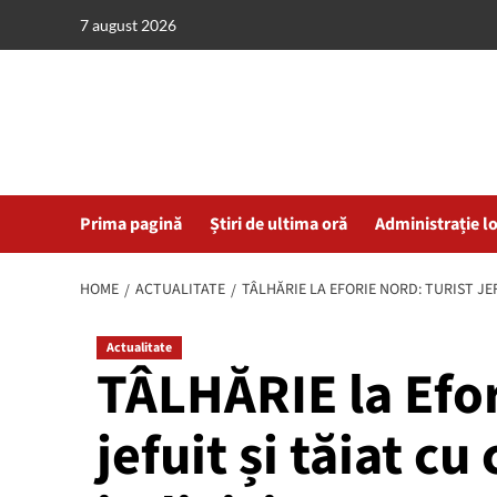
Skip
7 august 2026
to
content
Prima pagină
Știri de ultima oră
Administrație l
HOME
ACTUALITATE
TÂLHĂRIE LA EFORIE NORD: TURIST JEF
Actualitate
TÂLHĂRIE la Efor
jefuit și tăiat cu 