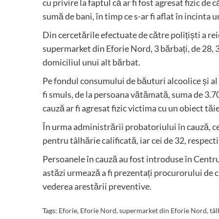
cu privire la faptul că ar fi fost agresat fizic d
sumă de bani, în timp ce s-ar fi aflat în incinta
Din cercetările efectuate de către polițiști a re
supermarket din Eforie Nord, 3 bărbați, de 28, 32
domiciliul unui alt bărbat.
Pe fondul consumului de băuturi alcoolice și al 
fi smuls, de la persoana vătămată, suma de 3.700 d
cauză ar fi agresat fizic victima cu un obiect tăi
În urma administrării probatoriului în cauză, ce
pentru tâlhărie calificată, iar cei de 32, respect
Persoanele în cauză au fost introduse în Centrul
astăzi urmează a fi prezentați procurorului de c
vederea arestării preventive.
Tags:
Eforie
,
Eforie Nord
,
supermarket din Eforie Nord
,
tâl