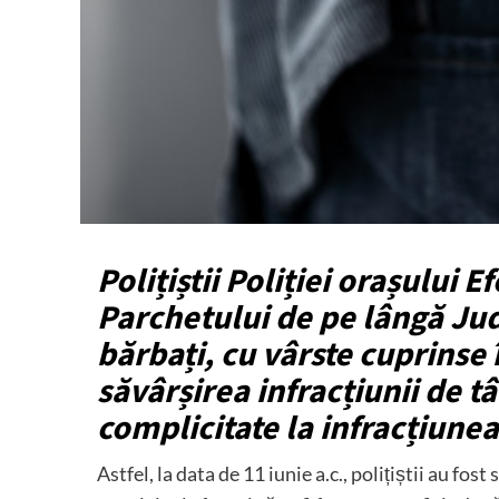
Polițiștii Poliției orașului 
Parchetului de pe lângă Jud
bărbați, cu vârste cuprinse î
săvârșirea infracțiunii de tâ
complicitate la infracțiunea 
Astfel, la data de 11 iunie a.c., polițiștii au fos