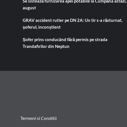
Se sistează furnizarea apei potabile la Cumpăna astăzi,
august
GRAV accident rutier pe DN 2A: Un tir s-a răsturnat,
șoferul, inconștient
Șofer prins conducând fără permis pe strada
Trandafirilor din Neptun
Termeni si Conditii