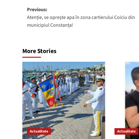
Post
Previous:
Atenție, se oprește apa în zona cartierului Coiciu din
navigation
municipiul Constanța!
More Stories
Actualitate
Actualitate