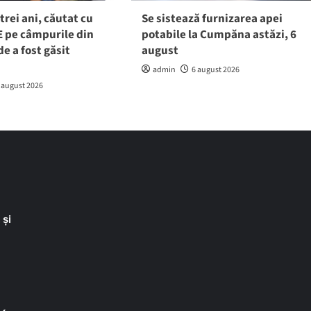
trei ani, căutat cu
Se sistează furnizarea apei
 pe câmpurile din
potabile la Cumpăna astăzi, 6
e a fost găsit
august
admin
6 august 2026
 august 2026
 și