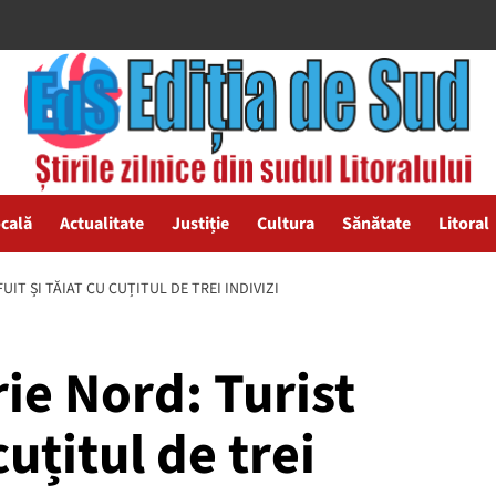
ocală
Actualitate
Justiție
Cultura
Sănătate
Litoral
UIT ȘI TĂIAT CU CUȚITUL DE TREI INDIVIZI
ie Nord: Turist
cuțitul de trei