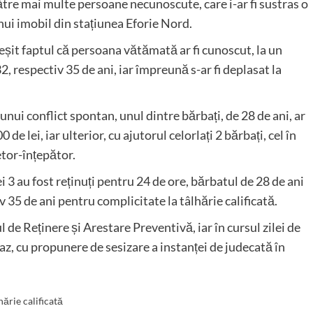
e către mai multe persoane necunoscute, care i-ar fi sustras o
 unui imobil din stațiunea Eforie Nord.
ieșit faptul că persoana vătămată ar fi cunoscut, la un
, respectiv 35 de ani, iar împreună s-ar fi deplasat la
unui conflict spontan, unul dintre bărbați, de 28 de ani, ar
e lei, iar ulterior, cu ajutorul celorlați 2 bărbați, cel în
etor-înțepător.
i 3 au fost reținuți pentru 24 de ore, bărbatul de 28 de ani
iv 35 de ani pentru complicitate la tâlhărie calificată.
 de Reținere și Arestare Preventivă, iar în cursul zilei de
az, cu propunere de sesizare a instanței de judecată în
hărie calificată