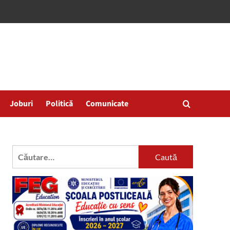
Joburi
Politică
Comunicate
Caută
după: