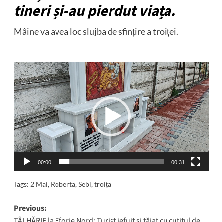
tineri și-au pierdut viața.
Mâine va avea loc slujba de sfințire a troiței.
Player
video
00:00
00:31
Tags:
2 Mai
,
Roberta
,
Sebi
,
troița
Post
Previous:
TÂLHĂRIE la Eforie Nord: Turist jefuit și tăiat cu cuțitul de