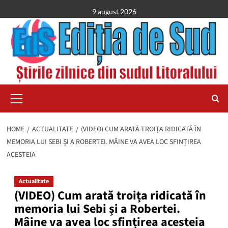
Skip
9 august 2026
to
content
Primary
Menu
HOME
ACTUALITATE
(VIDEO) CUM ARATĂ TROIȚA RIDICATĂ ÎN
MEMORIA LUI SEBI ȘI A ROBERTEI. MÂINE VA AVEA LOC SFINȚIREA
ACESTEIA
Actualitate
(VIDEO) Cum arată troița ridicată în
memoria lui Sebi și a Robertei.
Mâine va avea loc sfințirea acesteia