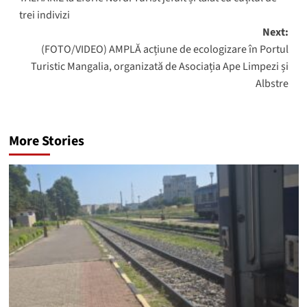
navigation
trei indivizi
Next:
(FOTO/VIDEO) AMPLĂ acțiune de ecologizare în Portul
Turistic Mangalia, organizată de Asociația Ape Limpezi și
Albstre
More Stories