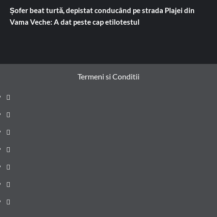
Șofer beat turtă, depistat conducând pe strada Plajei din
Vama Veche: A dat peste cap etilotestul
Termeni si Conditii
Prima
pagină
Știri
de
Administrație
ultima
locală
Actualitate
oră
Justiție
Cultura
Sănătate