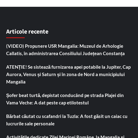
Articole recente
(VIDEO) Propunere USR Mangalia: Muzeul de Arhologie
Callatis, în administrarea Consiliului Județean Constanța
ATENȚIE! Se sistează furnizarea apei potabile la Jupiter, Cap
Aurora, Venus și Saturn și în zona de Nord a municipiului
Mangalia
Șofer beat turtă, depistat conducând pe strada Plajei din
Vama Veche: A dat peste cap etilotestul
Bărbat căutat cu scafandri la Tuzla: A fost găsit un caiac cu
lucrurile sale personale
Activitățile dedicate Zilei Marinei Române, la Mangalia și