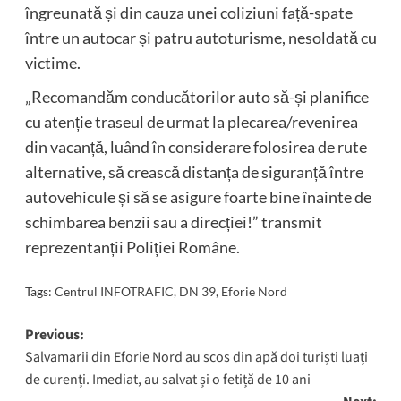
îngreunată și din cauza unei coliziuni față-spate
între un autocar și patru autoturisme, nesoldată cu
victime.
„Recomandăm conducătorilor auto să-și planifice
cu atenție traseul de urmat la plecarea/revenirea
din vacanță, luând în considerare folosirea de rute
alternative, să crească distanța de siguranță între
autovehicule și să se asigure foarte bine înainte de
schimbarea benzii sau a direcției!” transmit
reprezentanții Poliției Române.
Tags:
Centrul INFOTRAFIC
,
DN 39
,
Eforie Nord
Post
Previous:
Salvamarii din Eforie Nord au scos din apă doi turiști luați
navigation
de curenți. Imediat, au salvat și o fetiță de 10 ani