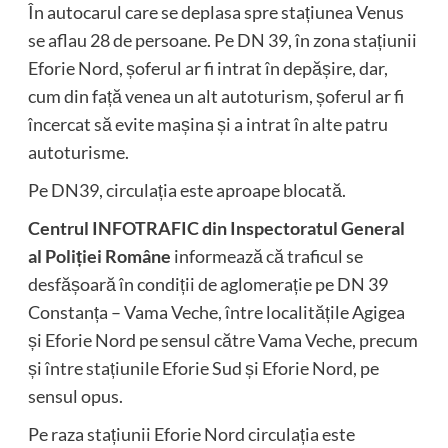
În autocarul care se deplasa spre stațiunea Venus
se aflau 28 de persoane. Pe DN 39, în zona stațiunii
Eforie Nord, șoferul ar fi intrat în depășire, dar,
cum din față venea un alt autoturism, șoferul ar fi
încercat să evite mașina și a intrat în alte patru
autoturisme.
Pe DN39, circulația este aproape blocată.
Centrul INFOTRAFIC din Inspectoratul General
al Poliției Române
informează că traficul se
desfășoară în condiții de aglomerație pe DN 39
Constanța – Vama Veche, între localitățile Agigea
și Eforie Nord pe sensul către Vama Veche, precum
și între stațiunile Eforie Sud și Eforie Nord, pe
sensul opus.
Pe raza stațiunii Eforie Nord circulația este