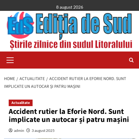
Skip
8 august 2026
to
content
Primary
Menu
HOME
ACTUALITATE
ACCIDENT RUTIER LA EFORIE NORD. SUNT
IMPLICATE UN AUTOCAR ȘI PATRU MAȘINI
Actualitate
Accident rutier la Eforie Nord. Sunt
implicate un autocar și patru mașini
admin
3 august 2025