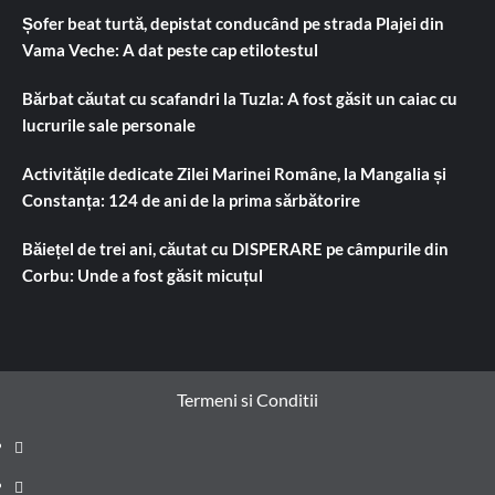
Șofer beat turtă, depistat conducând pe strada Plajei din
Vama Veche: A dat peste cap etilotestul
Bărbat căutat cu scafandri la Tuzla: A fost găsit un caiac cu
lucrurile sale personale
Activitățile dedicate Zilei Marinei Române, la Mangalia și
Constanța: 124 de ani de la prima sărbătorire
Băiețel de trei ani, căutat cu DISPERARE pe câmpurile din
Corbu: Unde a fost găsit micuțul
Termeni si Conditii
Prima
pagină
Știri