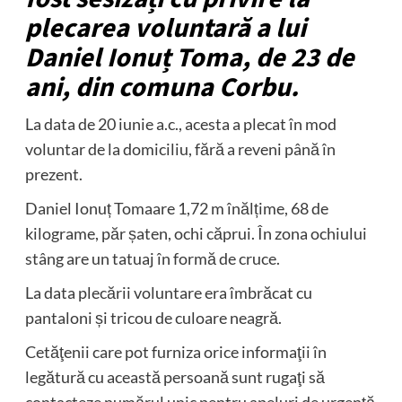
plecarea voluntară a lui
Daniel Ionuț Toma, de 23 de
ani, din comuna Corbu.
La data de 20 iunie a.c., acesta a plecat în mod
voluntar de la domiciliu, fără a reveni până în
prezent.
Daniel Ionuț Tomaare 1,72 m înălțime, 68 de
kilograme, păr șaten, ochi căprui. În zona ochiului
stâng are un tatuaj în formă de cruce.
La data plecării voluntare era îmbrăcat cu
pantaloni și tricou de culoare neagră.
Cetăţenii care pot furniza orice informaţii în
legătură cu această persoană sunt rugaţi să
contacteze numărul unic pentru apeluri de urgență