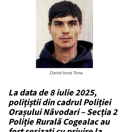
Daniel Ionuț Toma
La data de 8 iulie 2025,
polițiștii din cadrul Poliției
Orașului Năvodari – Secția 2
Poliție Rurală Cogealac au
fost sesizați cu privire la