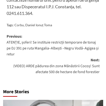
112 sau Dispeceratul I.P.J. Constanța, tel.
0241.611.364.
Tags:
Corbu
,
Daniel Ionuț Toma
Post
Previous:
ATENȚIE, șoferi! Se instituie restricții temporare de tonaj
navigation
pe DJ 391 pe ruta Mangalia–Albești –Negru Vodă–Agigea și
retur
Next:
(VIDEO) ARDE pădurea din zona Mănăstirii Cocoș! Sunt
afectate 500 de hectare de fond forestier
More Stories