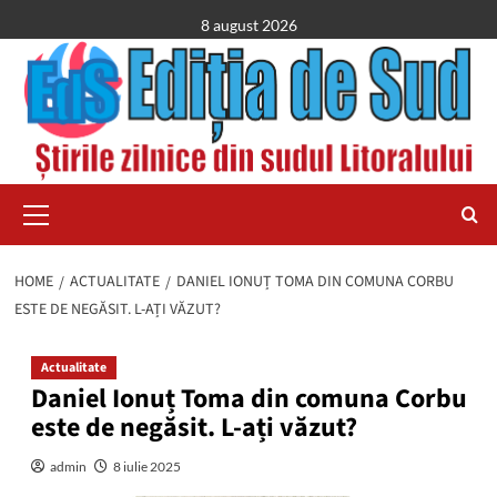
Skip
8 august 2026
to
content
Primary
Menu
HOME
ACTUALITATE
DANIEL IONUȚ TOMA DIN COMUNA CORBU
ESTE DE NEGĂSIT. L-AȚI VĂZUT?
Actualitate
Daniel Ionuț Toma din comuna Corbu
este de negăsit. L-ați văzut?
admin
8 iulie 2025