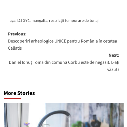
Tags:
DJ 391
,
mangalia
,
restricții temporare de tonaj
Post
Previous:
Descoperiri arheologice UNICE pentru România în cetatea
navigation
Callatis
Next:
Daniel Ionuț Toma din comuna Corbu este de negăsit. L-ați
văzut?
More Stories