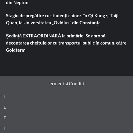
din Neptun
Stagiu de pregătire cu studenți chinezi în Qi-Kung și Taiji-
Quan, la Universitatea „Ovidius” din Constanța
Ședință EXTRAORDINARĂ la primărie: Se aprobă
decontarea cheltuielor cu transportul public în comun, către
Goldterm
Termeni si Conditii
Prima
pagină
Știri
de
Administrație
ultima
locală
Actualitate