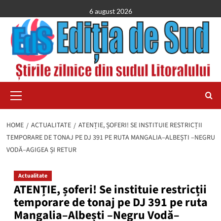
Skip
6 august 2026
to
content
Primary
Menu
HOME
ACTUALITATE
ATENȚIE, ȘOFERI! SE INSTITUIE RESTRICȚII
TEMPORARE DE TONAJ PE DJ 391 PE RUTA MANGALIA–ALBEȘTI –NEGRU
VODĂ–AGIGEA ȘI RETUR
Actualitate
ATENȚIE, șoferi! Se instituie restricții
temporare de tonaj pe DJ 391 pe ruta
Mangalia–Albești –Negru Vodă–