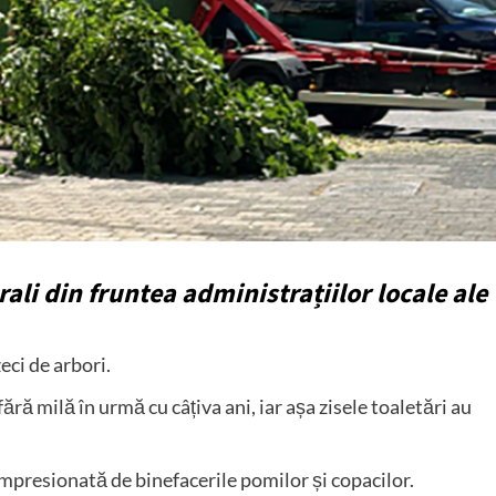
erali din fruntea administrațiilor locale ale
zeci de arbori.
fără milă în urmă cu câțiva ani, iar așa zisele toaletări au
impresionată de binefacerile pomilor și copacilor.