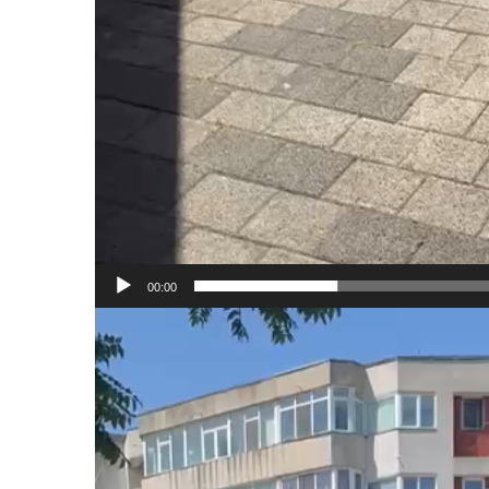
00:00
Player
video