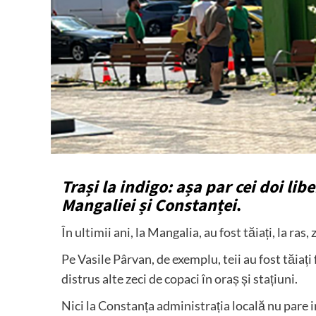
Trași la indigo: așa par cei doi lib
Mangaliei și Constanței
.
În ultimii ani, la Mangalia, au fost tăiați, la ras, 
Pe Vasile Pârvan, de exemplu, teii au fost tăiați 
distrus alte zeci de copaci în oraș și stațiuni.
Nici la Constanța administrația locală nu pare 