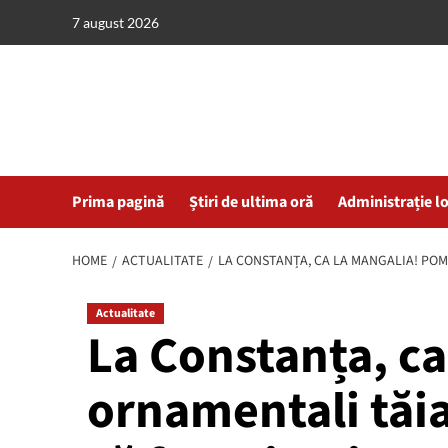
Skip
7 august 2026
to
content
Prima pagină
Știri de ultima oră
Administrație l
HOME
ACTUALITATE
LA CONSTANȚA, CA LA MANGALIA! POMI
Actualitate
La Constanța, ca
ornamentali tăia