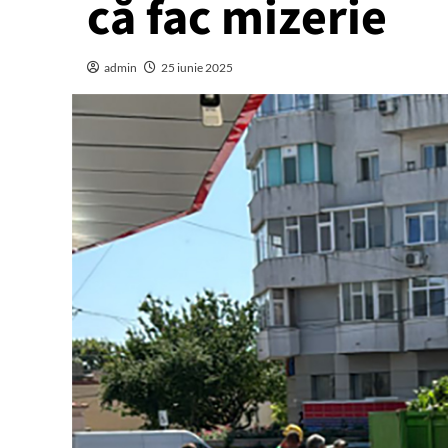
că fac mizerie
admin
25 iunie 2025