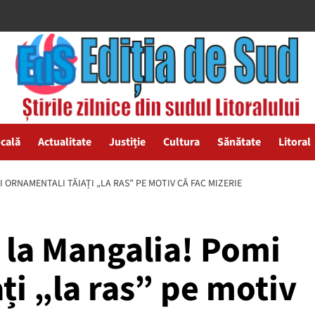
ocală
Actualitate
Justiție
Cultura
Sănătate
Litoral
 ORNAMENTALI TĂIAȚI „LA RAS” PE MOTIV CĂ FAC MIZERIE
 la Mangalia! Pomi
ți „la ras” pe motiv