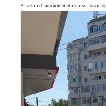
Astăzi, o echipa a primăriei a retezat, fără mil
Player
video