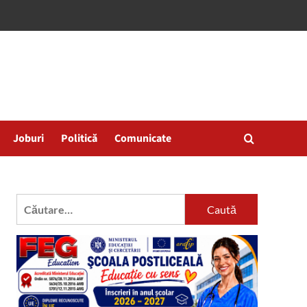
Joburi
Politică
Comunicate
Caută
după: