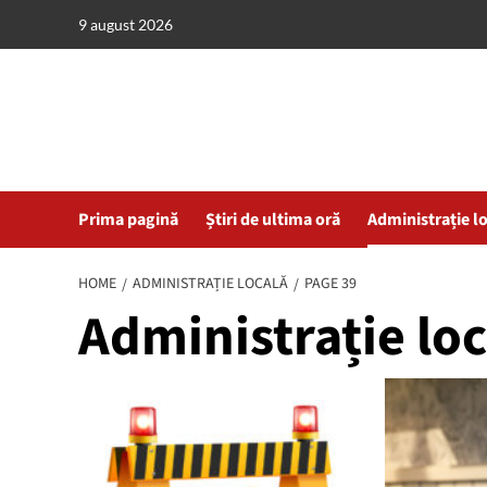
Skip
9 august 2026
to
content
Prima pagină
Știri de ultima oră
Administrație l
HOME
ADMINISTRAȚIE LOCALĂ
PAGE 39
Administrație loc