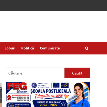
Joburi
Politică
Comunicate
Caută
după: