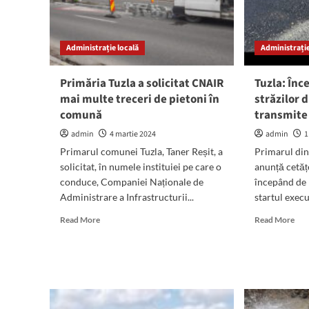
Administrație locală
Administrație
Primăria Tuzla a solicitat CNAIR
Tuzla: Înc
mai multe treceri de pietoni în
străzilor 
comună
transmite
admin
4 martie 2024
admin
1
Primarul comunei Tuzla, Taner Reșit, a
Primarul din 
solicitat, în numele instituiei pe care o
anunță cetăț
conduce, Companiei Naționale de
începând de 
Administrare a Infrastructurii...
startul execuț
Read
Rea
Read More
Read More
more
mor
about
abo
Primăria
Tuzl
Tuzla
Înc
a
reab
solicitat
stră