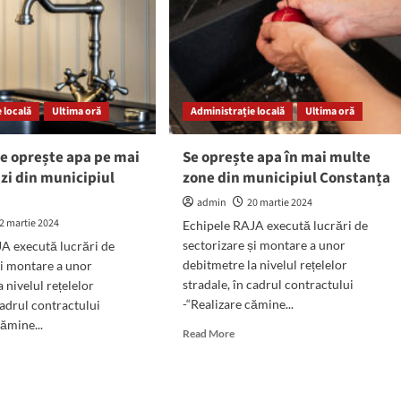
 locală
Ultima oră
Administrație locală
Ultima oră
e oprește apa pe mai
Se oprește apa în mai multe
zi din municipiul
zone din municipiul Constanța
a
admin
20 martie 2024
2 martie 2024
Echipele RAJA execută lucrări de
sectorizare și montare a unor
A execută lucrări de
debitmetre la nivelul rețelelor
și montare a unor
stradale, în cadrul contractului
 nivelul rețelelor
-“Realizare cămine...
cadrul contractului
cămine...
Read
Read More
more
d
about
e
Se
ut
oprește