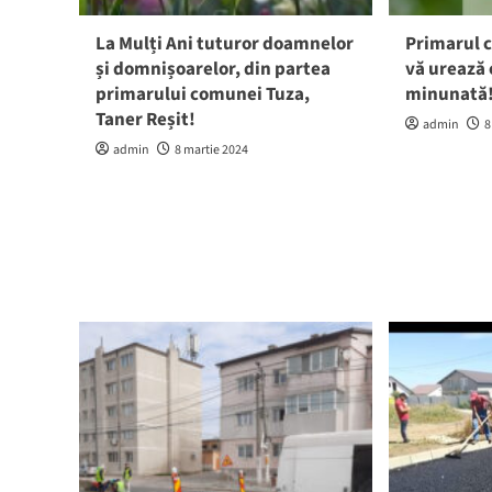
La Mulți Ani tuturor doamnelor
Primarul 
și domnișoarelor, din partea
vă urează
primarului comunei Tuza,
minunată
Taner Reșit!
admin
8
admin
8 martie 2024