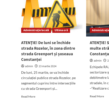
Administrație locală
Ultima oră
Administrație
ATENȚIE! De luni se închide
ATENȚIE! S
strada Rozelor, în zona dintre
multe stră
strada Greenport și șoseaua
Constanț
Constanței
admin
2
admin
23 martie 2024
Echipele RAJ
sectorizare 
De luni, 25 martie, se va închide
debitmetre la
circulației publice strada Rozelor, pe
stradale, în 
segmentul cuprins între intersecțiile
–“Realizare 
cu strada Greenport și...
Rea
Read
Read More
Read More
mor
more
abo
about