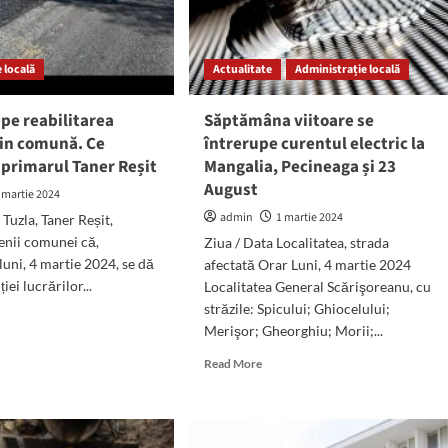
municipiul
Constanța
 locală
Actualitate
Administrație locală
epe reabilitarea
Săptămâna viitoare se
din comună. Ce
întrerupe curentul electric la
 primarul Taner Reșit
Mangalia, Pecineaga și 23
August
 martie 2024
admin
1 martie 2024
Tuzla, Taner Reșit,
enii comunei că,
Ziua / Data Localitatea, strada
luni, 4 martie 2024, se dă
afectată Orar Luni, 4 martie 2024
iei lucrărilor...
Localitatea General Scărişoreanu, cu
străzile: Spicului; Ghiocelului;
d
Merişor; Gheorghiu; Morii;...
e
ut
Read
Read More
a:
more
epe
about
ilitarea
Săptămâna
zilor
viitoare