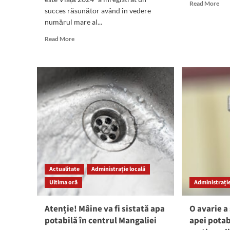
Rea
Read More
succes răsunător având în vedere
mor
numărul mare al...
abo
ATE
Read
Read More
Se
more
sist
about
fur
S-
ape
a
pot
încheiat
în
concursul
Năv
„Apa
este
Viață
2024”,
organizat
de
RAJA
Actualitate
Administrație locală
Constanța.
Ultima oră
Administrație
Câștigătorii
vor
fi
Atenție! Mâine va fi sistată apa
O avarie a
anunțați
potabilă în centrul Mangaliei
apei potab
la