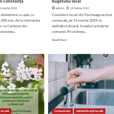
in Constanța
bugetului local
1 martie 2024
admin
10 martie 2024
alimentare cu apă, cu
Consilierii locali din Pecineaga au fost
 200 mm, de la intersecția
convocați, pe 13 martie 2024, în
or cu Cerbului din
ședință ordinară, la sediul primăriei
onstanța...
comunei. Pe ordinea...
d
Read
Read More
e
more
ut
about
Ședință
ie
ordinară
la
at
Pecineaga.
nizarea
Pe
i
ordinea
abile
de
zi
–
te
rectificarea
iere
bugetului
local
 locală
Comunicate
Administrație locală
stanța