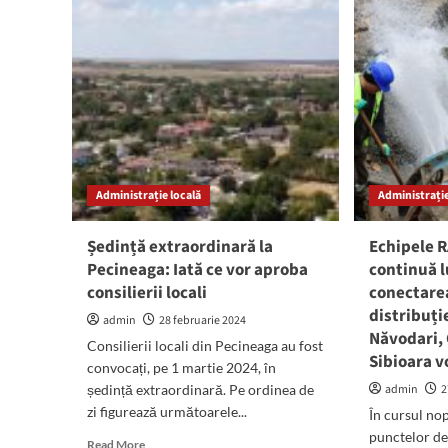
CNAIR
din
mai
com
multe
Ce
treceri
tra
de
pri
pietoni
Tan
în
Reș
comună
Administrație locală
Administrație
Ședință extraordinară la
Echipele 
Pecineaga: Iată ce vor aproba
continuă l
consilierii locali
conectare
distribuți
admin
28 februarie 2024
Năvodari,
Consilierii locali din Pecineaga au fost
Sibioara v
convocați, pe 1 martie 2024, în
ședință extraordinară. Pe ordinea de
admin
2
zi figurează următoarele...
În cursul nop
punctelor de
Read
Read More