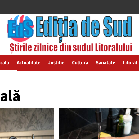
ocală
Actualitate
Justiție
Cultura
Sănătate
Litoral
ală