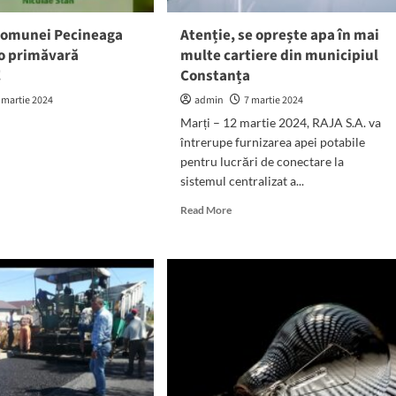
comunei Pecineaga
Atenție, se oprește apa în mai
 o primăvară
multe cartiere din municipiul
!
Constanța
 martie 2024
admin
7 martie 2024
Marți – 12 martie 2024, RAJA S.A. va
întrerupe furnizarea apei potabile
pentru lucrări de conectare la
sistemul centralizat a...
Read
Read More
more
about
Atenție,
se
oprește
apa
în
mai
multe
cartiere
din