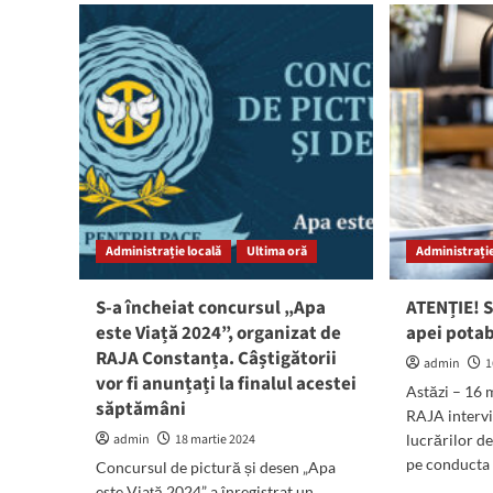
ATE
ATENȚIE!
Se
De
opr
luni
apa
se
pe
închide
mai
strada
mul
Rozelor,
stră
în
din
zona
mun
dintre
Con
strada
Greenport
Administrație locală
Ultima oră
Administrație
și
șoseaua
Constanței
S-a încheiat concursul „Apa
ATENȚIE! S
este Viață 2024”, organizat de
apei potab
RAJA Constanța. Câștigătorii
admin
1
vor fi anunțați la finalul acestei
Astăzi – 16 
săptămâni
RAJA interv
admin
18 martie 2024
lucrărilor d
pe conducta 
Concursul de pictură și desen „Apa
este Viață 2024” a înregistrat un