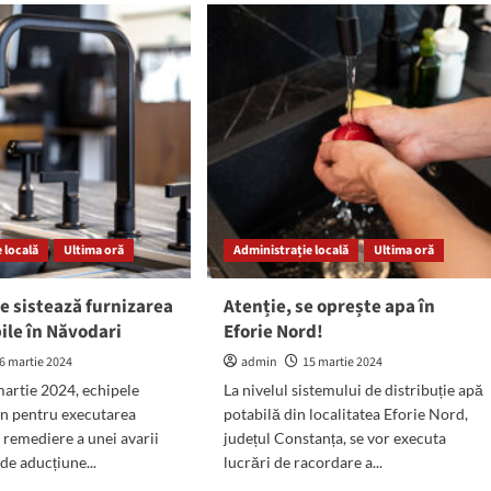
NȚIE!
apa
în
ește
mai
multe
zone
din
te
municipiul
zi
Constanța
icipiul
stanța
 locală
Ultima oră
Administrație locală
Ultima oră
e sistează furnizarea
Atenție, se oprește apa în
ile în Năvodari
Eforie Nord!
6 martie 2024
admin
15 martie 2024
martie 2024, echipele
La nivelul sistemului de distribuție apă
in pentru executarea
potabilă din localitatea Eforie Nord,
e remediere a unei avarii
județul Constanța, se vor executa
de aducțiune...
lucrări de racordare a...