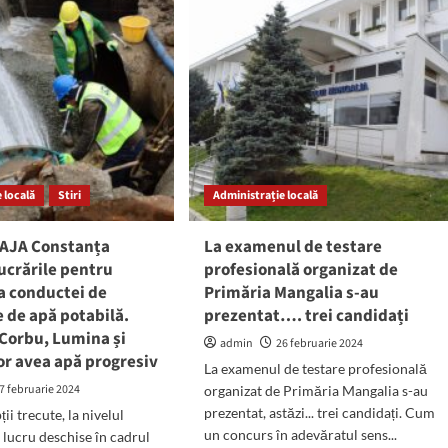
se
ună.
întrerupe
curentul
nsmite
electric
marul
la
er
Mangalia,
it
Pecineaga
și
23
August
 locală
Stiri
Administrație locală
RAJA Constanța
La examenul de testare
ucrările pentru
profesională organizat de
a conductei de
Primăria Mangalia s-au
e de apă potabilă.
prezentat…. trei candidați
 Corbu, Lumina și
admin
26 februarie 2024
or avea apă progresiv
La examenul de testare profesională
7 februarie 2024
organizat de Primăria Mangalia s-au
prezentat, astăzi... trei candidați. Cum
ții trecute, la nivelul
un concurs în adevăratul sens...
 lucru deschise în cadrul