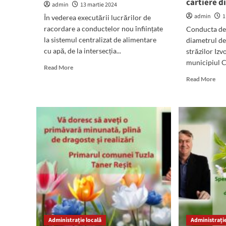
cartiere d
finalul
admin
13 martie 2024
acestei
admin
1
În vederea executării lucrărilor de
săptămâni
racordare a conductelor nou înființate
Conducta de 
la sistemul centralizat de alimentare
diametrul de
cu apă, de la intersecția...
străzilor Izv
municipiul C
Read
Read More
more
Rea
Read More
about
mor
Atenție!
abo
Mâine
O
va
avar
fi
a
sistată
sist
apa
fur
potabilă
ape
în
pot
centrul
în
Mangaliei
mai
mul
cart
din
Administrație locală
Administrație
Con