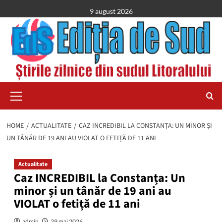
Skip
9 august 2026
to
content
Primary
Menu
HOME
ACTUALITATE
CAZ INCREDIBIL LA CONSTANȚA: UN MINOR ȘI
UN TÂNĂR DE 19 ANI AU VIOLAT O FETIȚĂ DE 11 ANI
Actualitate
Caz INCREDIBIL la Constanța: Un
minor și un tânăr de 19 ani au
VIOLAT o fetiță de 11 ani
admin
29 mai 2026