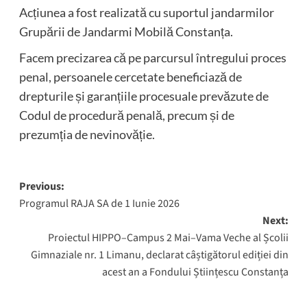
Acțiunea a fost realizată cu suportul jandarmilor
Grupării de Jandarmi Mobilă Constanța.
Facem precizarea că pe parcursul întregului proces
penal, persoanele cercetate beneficiază de
drepturile și garanțiile procesuale prevăzute de
Codul de procedură penală, precum și de
prezumția de nevinovăție.
Post
Previous:
Programul RAJA SA de 1 Iunie 2026
navigation
Next:
Proiectul HIPPO–Campus 2 Mai–Vama Veche al Școlii
Gimnaziale nr. 1 Limanu, declarat câștigătorul ediției din
acest an a Fondului Științescu Constanța