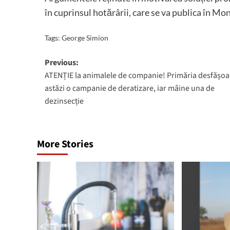
în cuprinsul hotărârii, care se va publica în Mon
Tags:
George Simion
Post
Previous:
ATENȚIE la animalele de companie! Primăria desfășoa
navigation
astăzi o campanie de deratizare, iar mâine una de
dezinsecție
More Stories