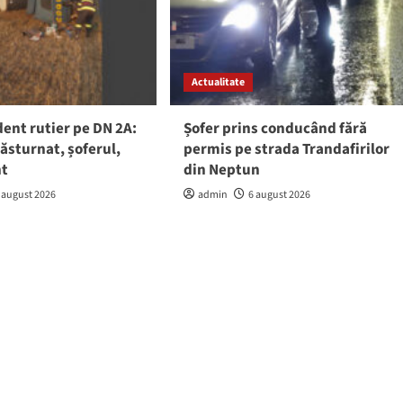
Actualitate
ent rutier pe DN 2A:
Șofer prins conducând fără
răsturnat, șoferul,
permis pe strada Trandafirilor
nt
din Neptun
 august 2026
admin
6 august 2026