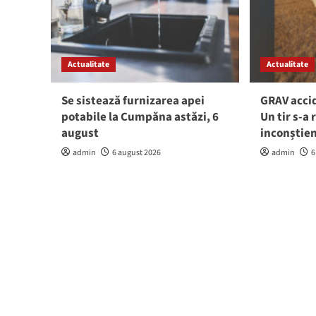
Actualitate
Actualitate
Se sistează furnizarea apei
GRAV accid
potabile la Cumpăna astăzi, 6
Un tir s-a 
august
inconștie
admin
6 august 2026
admin
6