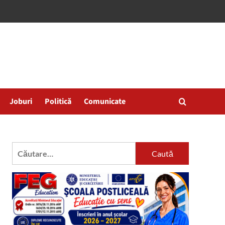
Joburi
Politică
Comunicate
Caută
după: