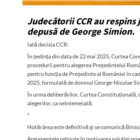
Judecătorii CCR au respins j
depusă de George Simion.
Iată decizia CCR:
În ședința din data de 22 mai 2025, Curtea Const
procedurii pentru alegerea Președintelui Români
pentru funcția de Președinte al României în cadr
2025, formulată de domnul George-Nicolae Si
În urma deliberărilor, Curtea Constituțională, 
alegerilor, ca neîntemeiată.
*
Hotărârea este definitivă şi se comunică Biroul
Argumentele reținute în motivarea soluției pron