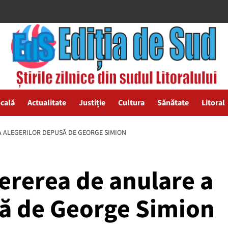
ocală
Actualitate
Justiție
Cultura
Sănătate
Litoral
A ALEGERILOR DEPUSĂ DE GEORGE SIMION
ererea de anulare a
să de George Simion