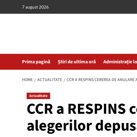
Skip
7 august 2026
to
content
Prima pagină
Știri de ultima oră
Administrație l
HOME
ACTUALITATE
CCR A RESPINS CEREREA DE ANULARE 
Actualitate
CCR a RESPINS c
alegerilor depu