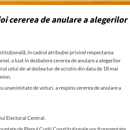
oi cererea de anulare a alegerilor
ituțională, în cadrul atribuției privind respectarea
ei, a luat în dezbatere cererea de anulare a alegerilor
ul celui de-al doilea tur de scrutin din data de 18 mai
mion.
cu unanimitate de voturi, a respins cererea de anulare a
ui Electoral Central.
unțate de Plenul Curții Constituționale vor fi prezentate