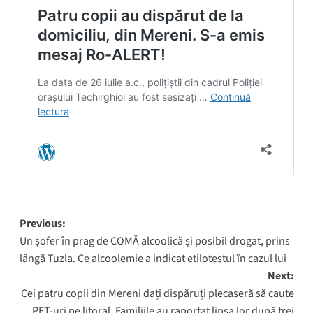
Post
Previous:
Un șofer în prag de COMĂ alcoolică și posibil drogat, prins
navigation
lângă Tuzla. Ce alcoolemie a indicat etilotestul în cazul lui
Next:
Cei patru copii din Mereni dați dispăruți plecaseră să caute
PET-uri pe litoral. Familiile au raportat lipsa lor după trei