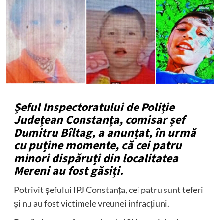
Șeful Inspectoratului de Poliție
Județean Constanța, comisar șef
Dumitru Bîltag, a anunțat, în urmă
cu puține momente, că cei patru
minori dispăruți din localitatea
Mereni au fost găsiți.
Potrivit șefului IPJ Constanța, cei patru sunt teferi
și nu au fost victimele vreunei infracțiuni.