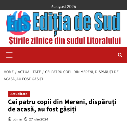
Skip
6 august 2026
to
content
Primary
Menu
HOME
ACTUALITATE
CEI PATRU COPII DIN MERENI, DISPĂRUȚI DE
ACASĂ, AU FOST GĂSIȚI
Actualitate
Cei patru copii din Mereni, dispăruți
de acasă, au fost găsiți
admin
27 iulie 2024