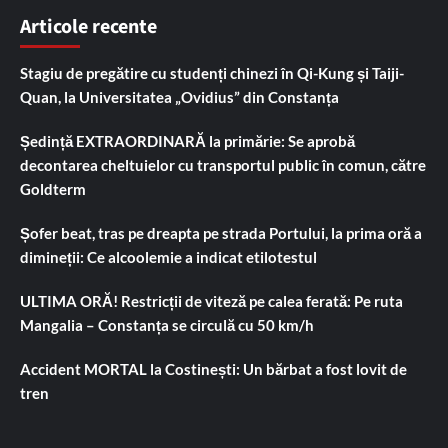
Articole recente
Stagiu de pregătire cu studenți chinezi în Qi-Kung și Taiji-
Quan, la Universitatea „Ovidius” din Constanța
Ședință EXTRAORDINARĂ la primărie: Se aprobă
decontarea cheltuielor cu transportul public în comun, către
Goldterm
Șofer beat, tras pe dreapta pe strada Portului, la prima oră a
dimineții: Ce alcoolemie a indicat etilotestul
ULTIMA ORĂ! Restricții de viteză pe calea ferată: Pe ruta
Mangalia – Constanța se circulă cu 50 km/h
Accident MORTAL la Costinești: Un bărbat a fost lovit de
tren