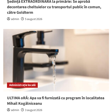
Ședință EXTRAORDINARĂ la primărie: Se aprobă
decontarea cheltuielor cu transportul public în comun,
către Goldterm
admin
5 august 2026
Administrație locală
ULTIMA oRĂ: Apa va fi furnizată cu program în localitatea
Mihail Kogălniceanu
admin
3 august 2026