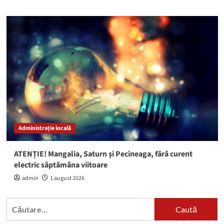
Administrație locală
ATENȚIE! Mangalia, Saturn și Pecineaga, fără curent
electric săptămâna viitoare
admin
1 august 2026
Caută
după: