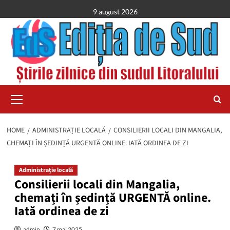
Skip
9 august 2026
to
content
Primary
Menu
HOME
ADMINISTRAȚIE LOCALĂ
CONSILIERII LOCALI DIN MANGALIA,
CHEMAȚI ÎN ȘEDINȚĂ URGENTĂ ONLINE. IATĂ ORDINEA DE ZI
Administrație locală
Consilierii locali din Mangalia,
chemați în ședință URGENTĂ online.
Iată ordinea de zi
admin
7 mai 2025