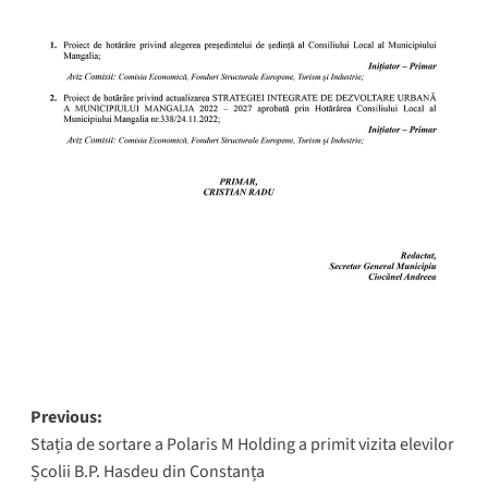
Post
Previous:
Stația de sortare a Polaris M Holding a primit vizita elevilor
navigation
Școlii B.P. Hasdeu din Constanța