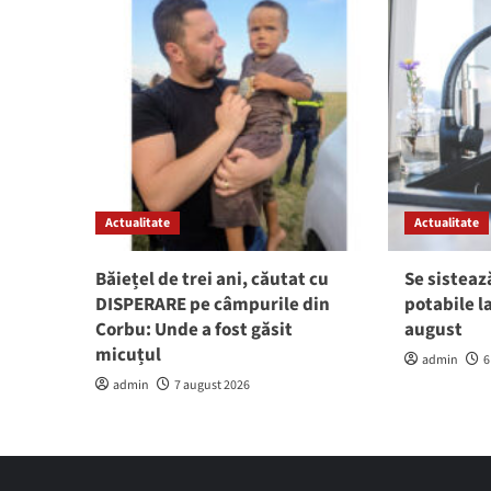
Actualitate
Actualitate
Băiețel de trei ani, căutat cu
Se sisteaz
DISPERARE pe câmpurile din
potabile l
Corbu: Unde a fost găsit
august
micuțul
admin
6
admin
7 august 2026