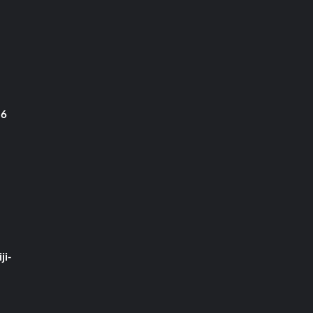
 6
ji-