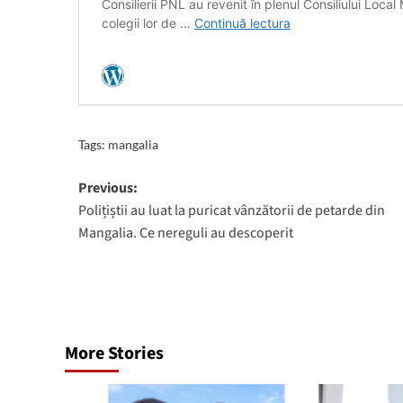
Tags:
mangalia
Post
Previous:
Polițiștii au luat la puricat vânzătorii de petarde din
navigation
Mangalia. Ce nereguli au descoperit
More Stories