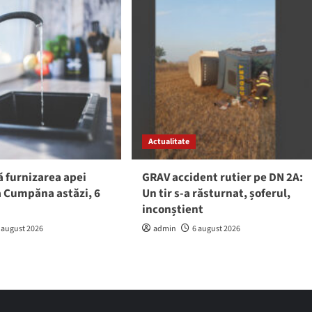
Actualitate
ă furnizarea apei
GRAV accident rutier pe DN 2A:
a Cumpăna astăzi, 6
Un tir s-a răsturnat, șoferul,
inconștient
 august 2026
admin
6 august 2026