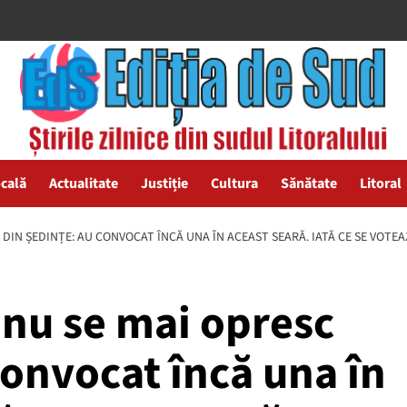
ocală
Actualitate
Justiție
Cultura
Sănătate
Litoral
 DIN ȘEDINȚE: AU CONVOCAT ÎNCĂ UNA ÎN ACEAST SEARĂ. IATĂ CE SE VOTEA
i nu se mai opresc
convocat încă una în