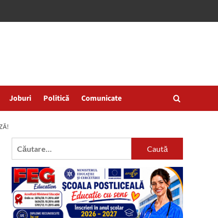
Joburi
Politică
Comunicate
ZĂ!
Caută
după: