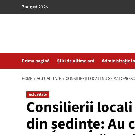
Skip
7 august 2026
to
content
Prima pagină
Știri de ultima oră
Administrație l
HOME
ACTUALITATE
CONSILIERII LOCALI NU SE MAI OPRESC
Actualitate
Consilierii local
din ședințe: Au 