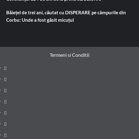
Băiețel de trei ani, căutat cu DISPERARE pe câmpurile din
Corbu: Unde a fost găsit micuțul
Termeni si Conditii
Prima
pagină
Știri
de
Administrație
ultima
locală
Actualitate
oră
Justiție
Cultura
Sănătate