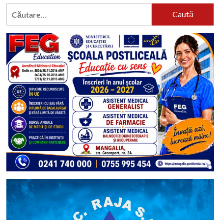
Caută
după: