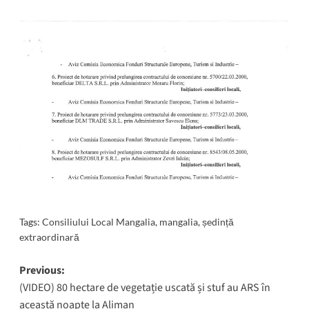
Tags:
Consiliului Local Mangalia
,
mangalia
,
ședință
extraordinară
Post
Previous:
(VIDEO) 80 hectare de vegetație uscată și stuf au ARS în
navigation
această noapte la Aliman