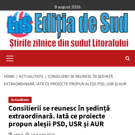
Skip
8 august 2026
to
content
Primary
Menu
HOME
ACTUALITATE
CONSILIERII SE REUNESC ÎN ȘEDINȚĂ
EXTRAORDINARĂ. IATĂ CE PROIECTE PROPUN ALEȘII PSD, USR ȘI AUR
Actualitate
Consilierii se reunesc în ședință
extraordinară. Iată ce proiecte
propun aleșii PSD, USR și AUR
admin
13 martie 2025