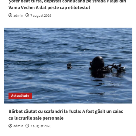
Șofer beat turtă, depistat conducând pe strada Plajei din
Vama Veche: A dat peste cap etilotestul
admin
7 august 2026
Actualitate
Bărbat căutat cu scafandri la Tuzla: A fost găsit un caiac
cu lucrurile sale personale
admin
7 august 2026